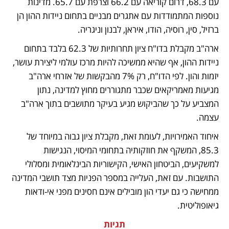
עם 68.3, דרום קוריאה עם 66.2 וצרפת עם 65.7. מדינות 
נוספות המתמודדות עם אתגרים מבניים בתחום ניידות ההון הן 
ברזיל, סין, רוסיה, הודו, איראן, לבנון וניגריה.
ארה"ב מקבלת בדו"ח ציון תחרותיות של 62.3 בלבד בתחום 
ניידות ההון, אף שהיא ממשיכה להיות מרכז עולמי ליצירת עושר, 
יזמות והון. לפי הדו"ח, רק 7% מהבקשות של אזרחי ארה"ב 
מגיעות מאמריקאים שכבר מתגוררים מחוץ למדינה, נתון 
המצביע על כך שהביקוש מגיע בעיקר מתושבים בתוך ארה"ב 
עצמה.
איחוד האמירויות, לעומת זאת, מקבלת ציון גבוה במיוחד של 
85.3, המשקף את חוזקותיה בתחומי המיסוי, הנגישות 
למשקיעים, הביטחון האישי, הקישוריות הבינלאומית ומסלולי 
התושבות. עם זאת, העלייה במספר הפניות מצד תושבי המדינה 
ממחישה כי גם יעדי הון מובילים אינם חסינים מפני אי-ודאות 
גיאופוליטית.
תגיות