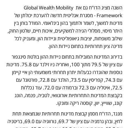
השנה מציג הדו"ח גם את Global Wealth Mobility 
Framework - מסגרת אנליטית חדשה להערכת יכולתן של 
מדינות למשוך, לשמר ולתמוך בהון בינלאומי. המודל בוחן בין 
היתר מיסוי, מסלולי הגירה למשקיעים, איכות חיים, שלטון החוק, 
שילוב משפחות, יציבות גיאופוליטית וניידות הון, ומעניק לכל 
מדינה ציון תחרותיות בתחום ניידות ההון.
בדירוג המדינות המובילות בתחום ניידות ההון בולטת סינגפור 
עם ציון של 79.5 מתוך 100, ואחריה ניו זילנד עם 75.8. מדינות 
נוספות שהוגדרו כבעלות יתרון תחרותי משמעותי הן איי קיימן 
עם 74.3, קפריסין עם 73.5, הולנד עם 72.8, פורטוגל עם 
72.5, איטליה עם 72.3 וברמודה עם 72.0. עוד נכללות 
בקבוצת המדינות התחרותיות אורוגוואי, לטביה, פנמה, הונג 
קונג, שווייץ, יוון, קוסטה ריקה ומונקו.
מנגד, הדו"ח מסמן קבוצת מדינות תחרותיות שנמצאות תחת 
לחץ, ובהן גרמניה עם ציון של 69.7, נורווגיה עם 69.0, בריטניה 