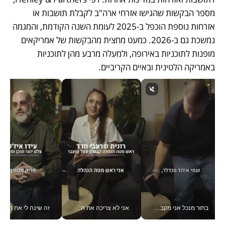
מספר הבקשות שהגישו אזרחי ארה"ב לקבלת תושבות או 
אזרחות נוספת הוכפל ב-2025 לעומת השנה הקודמת, והמגמה 
נמשכת גם ב-2026. כמעט מחצית מהבקשות של אמריקאים 
מופנות לתוכניות באירופה, ולמעלה מרבע מהן לתוכניות 
באמריקה הלטינית ובאיים הקריביים.
בתור מנכל אני מקבל מאות החלטות ביום, וה- Galaxy Z Fold8 Ultra עוזר לי לחתוך אותן מהר יותר_v
אני לא צריכה את המשרד: רונית שרעבי-חדד מנהלת ארגון של 30000 עובדים מכל מקום_v
זה שינה לי את החיים: 