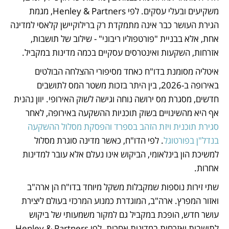
משקיעים ובעלי עסקים. לפי Henley & Partners, מגמת 
הגירת העושר כבר אינה מתמקדת רק ברילוקיישן קלאסי למדינה 
אחת, אלא בבניית "פורטפוליו ריבוני" - שילוב של תושבות, 
אזרחות, השקעות ואינטרסים עסקיים בכמה מדינות במקביל.
איטליה מסומנת בדו"ח כאחד מסיפורי ההצלחה הבולטים 
באירופה ב-2026, בין היתר בזכות משטר המס לתושבים 
חדשים, מסגרת מס ירושה נוחה וגישה לשוק האירופי. יוון נהנית 
אף היא מהשינויים בשוק תוכניות ההשקעה באירופה, לאחר 
סגירת תוכנית ויזת הזהב בספרד
והפסקת מסלול ההשקעה 
בנדל"ן בפורטוגל
. לפי הדו"ח, כאשר מדינה סוגרת מסלול 
למשיכת הון בינלאומי, הביקוש אינו נעלם אלא עובר למדינות 
אחרות.
שתי זירות נוספות שמקבלות משקל מיוחד בדו"ח הן ארה"ב 
ואזור המפרץ. ארה"ב, המוגדרת כמנוע המרכזי בעולם ליצירת 
עושר חדש, הופכת במקביל גם למקור משמעותי של ביקוש 
לתושבות ואזרחות במדינות אחרות. לפי Henley & Partners, 