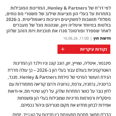
לפי דו"ח של Henley & Partners, המדינות המובילות
בתחרות על בעלי הון מציעות שילוב של משטרי מס נוחים,
מסלולי תושבות למשקיעים ויציבות גיאופוליטית. ב-2026
בולטות במיוחד איטליה ויוון, שנהנות מגל של מעברים
לאחר שספרד ופורטוגל סגרו את תוכניות ויזת הזהב שלהן
חדשות חוץ
|
11:00, 16.06.26
+
נקודות עיקריות
סינגפור, איטליה, שווייץ, יוון, הונג קונג וניו זילנד הן המדינות 
נפתח בכרטיסייה חדשה
נפתח בכרטיסייה חדשה
האטרקטיביות בעולם עבור בעלי הון ב-2026 – כך עולה מדו"ח 
הגירת העושר הפרטי של פירמת Henley & Partners. מנגד, 
בריטניה, גרמניה, צרפת, נורווגיה ודרום קוריאה מתמודדות עם 
לחץ גובר על כושר התחרות שלהן, על רקע שינויי מס, אי-ודאות 
פיסקלית ורפורמות מדיניות שמובילות בעלי הון ומשפחות 
אמידות לבחון מחדש את מקום מגוריהם וניהול נכסיהם.
הדו"ח מתאר תחרות מתעצמת בין מדינות על הון נייד, יזמים, 