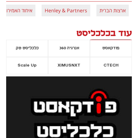
ארצות הברית
Henley & Partners
איחוד האמירויות
עוד בכלכליסט
פודקאסט
אנרגיה 360
כלכליסט טק
Scale Up
XIMUSNXT
CTECH
יסייה חדשה
נפתח בכרטיסייה חדשה