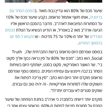
שיעור מכס של 80% הוא עדיין גבוה מאוד. ב
הסכם הסחר עם 
בריטניה
, אותו חשף אתמול טראמפ, נקבע שיעור מכס של 10% 
על הסחורות המיובאות לארה"ב. מדובר בהסכם הראשון אליו 
הגיעה ארה"ב מאז 2 באפריל, אז הודיע הנשיא על הטלת 
מכסים 
מוגדלים
 של יותר מ-10% על 75 מדינות - ש
הוקפאו ל-90 יום 
בהמשך החודש
.
בפוסט שפרסם היום טראמפ ברשת החברתית שלו,  Truth 
Social, הוא כתב: "מכס של 80% על סין נראה נכון! אליך סקוט 
בי". שר האוצר האמריקאי, סקוט בסנט, ישתתף היום בשיחות 
הסחר בג'נבה וייפגש עם עמיתיו הסינים. בפוסט נוסף שפרסם 
טראמפ מוקדם יותר היום הוא כתב: "סין צריכה לפתוח את 
השווקים שלה לסחורות אמריקאיות - זה יהיה טוב גם עבורם. 
שווקים סגורים לא עובדים יותר!!!".
מוקדם יותר דיווחה בלומברג כי ארה"ב בוחנת הפחתה של שיעור 
המכס על סחורות סיניות לפחות מ-60%. טראמפ עצמו אמר כי 