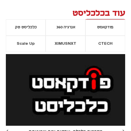
עוד בכלכליסט
פודקאסט
אנרגיה 360
כלכליסט טק
Scale Up
XIMUSNXT
CTECH
יסייה חדשה
נפתח בכרטיסייה חדשה