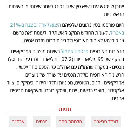
ייתכן שייפגש עם נשיא סין שי ג'ינפינג לאחר שיסתיימו השיחות 
הראשוניות.
היום פורסמו בסין נתונים שלפיהם 
היצוא לארה"ב צנח ב-21% 
באפריל
, לעומת החודש המקביל אשתקד. לעומת זאת נרשם 
זינוק ביצוא לאיחוד האירופי ולמדינות דרום-מזרח אסיה.
הנציבות האירופית 
פרסמה אתמול
 רשימת מוצרים אמריקאיים 
בהיקף של 95 מיליארד יורו (107.2 מיליארד דולר) עליהם יוטלו 
מכסים - במקרה שהמו"מ עם ארה"ב על הסכם סחר ייכשל. 
הרשימה האירופית כוללת מכסים על שורה של מוצרים 
אמריקאיים - דגים, מטוסים, מכוניות וחלקי חילוף, כימיקלים, ציוד 
אלקטרוני, מוצרי בריאות, יינות, וויסקי בורבון ומשקאות חריפים 
אחרים. 
תגיות
דונלד טראמפ
מלחמת סחר
מכסים
ארה"ב
ס