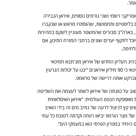
מר.
בדיווח נוסף מהלילה, שהתבסס על גורם אמריקני רשמי ושני גורמים נוספים, איראן הגבירה 
לאחרונה את מאמציה לחפור ולחלץ טילים בליסטיים ותחמושת, שהוסתרו מראש או שנקברו 
מתחת לאדמה בהפצצות. לדברי המקורות, בארה"ב סבורים שהמשטר מעוניין לשקם במהירות 
את יכולות הכטב"מים והטילים שלו, כדי שיוכל לתקוף יעדים שונים ברחבי המזרח התיכון, אם 
לחימה.
אתמול, בהודעה שהוקראה בשמו של המנהיג העליון החדש של איראן מוג'תבא חמינאי 
בטלוויזיה הממלכתית האיראנית, אמר חמינאי כי 90 מיליון איראנים "יגנו על יכולות הגרעין 
שברקע אותה דרישה של טראמפ.
בהודעה נשמע חמינאי כמי שמאותת גם שוב על כוונתה של איראן לשמר לעצמה את השליטה 
במצר הורמוז, נתיב שדרכו עוברת חמישית מאספקת הנפט העולמית: "איראן האיסלאמית 
תהפוך את אזור המפרץ הפרסי לבטוח ותשים קץ לניצול לרעה של נתיב מים זה בידי האויב 
העוין. הכללים המשפטיים והניהול החדש של מצר הורמוז יביאו רווחה וקדמה לטובת כל עמי 
ם היחיד במפרץ הפרסי הוא במעמקי הים".