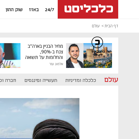
24/7
באזז
שוק ההון
דף הבית
עולם
מחיר הבניין בארה"ב
צנח ב-90%,
כלכליסט
דיגיטל
והחלומות על תשואה
גבוהה התנפצו
אלמוג עזר
עולם
כלכלה ומדיניות
תעשייה ופיננסים
חברה וס