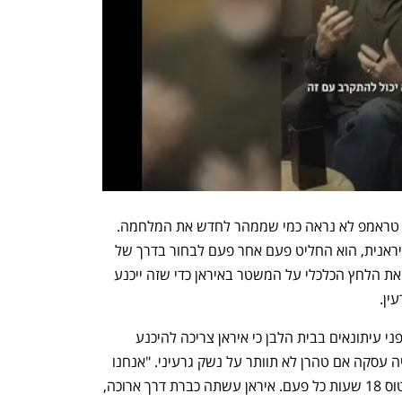
מאז שהכריז על הפסקת אש ב-7 באפריל, טראמפ לא נראה כמי שממהר לחדש את המלחמה. 
אחרי שאיים להשמיד את הציוויליזציה האיראנית, הוא החליט פעם אחר פעם לבחור בדרך של 
דיפלומטיה, אבל הוא עדיין מנסה להגביר את הלחץ הכלכלי על המשטר באיראן כדי שזה ייכנע 
ין.
בלילה שבין רביעי לחמישי טען טראמפ בפני עיתונאים בבית הלבן כי איראן צריכה להיכנע 
ולהגיד "אנחנו מוותרים", והוסיף שלא תהיה עסקה אם טהרן לא תוותר על נשק גרעיני. "אנחנו 
מקיימים שיחות. המו"מ טלפוני, במקום לטוס 18 שעות כל פעם. איראן עשתה כברת דרך ארוכה, 