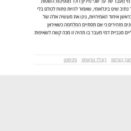
בשבועות האחרונים החלה איראן לגבות דמי מעבר של עד שני מיליון דולר מספינות השטות 
דרך מצר הורמוז, אף שהעולם רואה במצר נתיב שיט בינלאומי, שאמור להיות פתוח לכולם בלי 
צורך לשלם דמי מעבר. מדינות המפרץ, ובראשן איחוד האמירויות, גינו את מעשיה אלה של 
איראן והאשימו כי מדובר בפיראטיות. פרשנים מזהירים כי אם תסתיים המלחמה כשאיראן 
מוסיפה לשלוט במצר ולהפיק רווחים כלכליים מגביית דמי מעבר בו תהיה זו מכה קשה לשאיפות 
צר הורמוז
דונלד טראמפ
פקיסטן
נפתח בכרטיסייה חדשה
נפתח בכרטיסייה חדשה