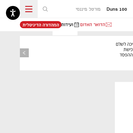
Duns 100
פורטל פיננסי
נפתח בכרטיסייה חדשה
הדואר האדום
ועידות
המהדורה הדיגיטלית
יכה לשלם
כישת
BASE: ההפסד
הרבעוני זינק ל-76