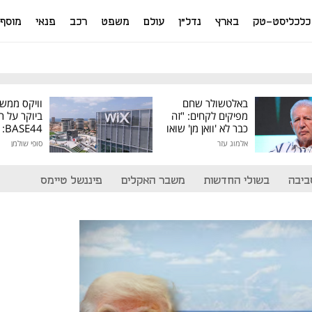
כלכליסט-טק
בארץ
נדל"ן
עולם
משפט
רכב
פנאי
מוסף
באלטשולר שחם
וויקס ממש
מפיקים לקחים: "זה
ביוקר על ר
כבר לא 'וואן מן' שואו
44
של גילעד"
אלמוג עזר
סופי שולמן
מיליון דולר
ביבה
בשולי החדשות
משבר האקלים
פיננשל טיימס