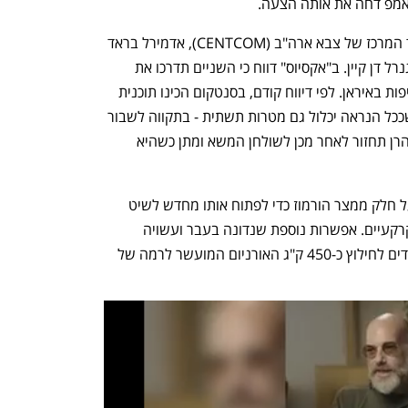
ראמפ דחה את אותה הצעה.
הלילה, טראמפ תודרך על-ידי מפקד פיקוד המרכז של צבא ארה"ב (CENTCOM), אדמירל בראד 
קופר, ועל-ידי ראש המטות המשולבים, הגנרל דן קיין. ב"אקסיוס" דווח כי השניים תדרכו את 
הנשיא על תוכניות מבצעיות חדשות לתקיפות באיראן. לפי דיווח קודם, בסנטקום הכינו תוכנית 
לגל תקיפות "קצר ועוצמתי" נגד איראן - שככל הנראה יכלול גם מטרות תשתית - בתקווה לשבור 
את הקיפאון במגעים, כשהתקווה היא שטהרן תחזור לאחר מכן לשולחן המשא ומתן כשהיא 
בנוסף הכין סנטקום תוכנית להשתלטות על חלק ממצר הורמוז כדי לפתוח אותו מחדש לשיט 
מסחרי, פעולה שעשויה לכלול גם כוחות קרקעיים. אפשרות נוספת שנדונה בעבר ועשויה 
לעלות בתדרוך היא מבצע של כוחות מיוחדים לחילוץ כ-450 ק"ג האורניום המועשר לרמה של 