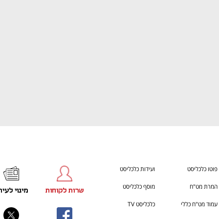
ענף במתח גבוה
מדברים כלכלה, עסקים ומה שב
פוטו כלכליסט
ועידות כלכליסט
המרת מט"ח
מוסף כלכליסט
שרות לקוחות
מינוי לעית
עמוד מט"ח כללי
כלכליסט TV