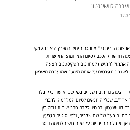
ברה לוושינגטון
17:34
המנהיג העליון של איראן איים אתמול על ארצות הברית כי "מקומכם היחיד במפרץ הוא במעמקי 
הים" - אבל במקביל העבירו האיראנים הצעה חדשה להסכם לסיום המלחמה: התקשורת 
הממלכתית באיראן דיווחה כי טהרן העבירה אתמול (חמישי) למתווכים הפקיסטנים הצעה 
מעודכנת שתועבר לארצות הברית. עד כה לא נמסרו פרטים על אותה הצעה שהועברה מאיראן 
זמן קצר אחרי שבאיראן הודיעו על העברת ההצעה, גורמים רשמיים בפקיסטן אישרו כי קיבלו 
תגובה מאיראן להצעה האחרונה שהגישה ארה"ב, שכללה תנאים לסיום המלחמה. לדברי 
הפקיסטנים התגובה האיראנית כבר הועברה לוושינגטון, בניסיון לקדם סבב שיחות נוסף בין 
הצדדים. ההצעה הקודמת של איראן כללה מתווה בעל שלושה שלבים, ולפיו סוגיית הגרעין 
תעלה לדיון רק בשלב האחרון - אחרי שאיראן תקבל התחייבויות על אי-חידוש הלחימה ויוסר 