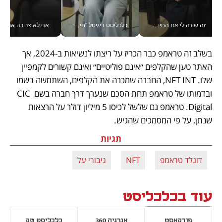
זה שינה לי את החיים: איך עידו איז'ק הופך את הסמארטפון לכלי צילום מקצועי_v
כלכליסט דיגיטל "חינוך הוא המשימה של החיים שלי"_v
אני לא צריכה את המשרד:
בשלב זה טראמפ כבר הכריז על ריצתו לנשיאות ב-2024, אך 
האתר טען שהקלפים ״אינם פוליטיים״ ואינם קשורים לקמפיין 
שלו. NFT INT, החברה שמכרה את הקלפים, השתמשה בשמו 
ובדמותו של טראמפ תחת הסכם שנערך דרך חברה בשם CIC 
Digital. טראמפ גם שלשל לכיסו 5 מיליון דולר על הרצאות 
שנתן, על פי המסמכים שהגיש. 
תגיות
דונלד טראמפ
NFT
גיבורי על
עוד בכלכליסט
פודקאסט
אנרגיה 360
כלכליסט טק