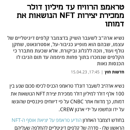
טראמפ הרוויח עד מיליון דולר
ממכירת יצירות NFT הנושאות את
דמותו
נשיא ארה"ב לשעבר השיק בדצמבר קלפים דיגיטליים של
עצמו, שבהם הוא מופיע כגיבור-על, אסטרונאוט, שחקן
גולף ועוד, וזכה ללגלוג וביקורת. אלא שכעת מתברר כי
הקלפים שנמכרו בתוך פחות מיממה עד תום הניבו לו
הכנסות נאות
חדשות חוץ
|
17:45, 15.04.23
נפתח בכרטיסייה חדשה
נשיא ארה״ב לשעבר דונלד טראמפ הכניס לכיסו סכום שנע בין 
100 אלף דולר למיליון דולר ממכירת יצירת NFT הנושאות את 
דמותו, כך מדווח אתר CNBC על פי דיווחים פיננסיים שהוגשו 
על ידו ונחשפו על ידי ארגון CREW. 
בחודש דצמבר האחרון 
הודיע טראמפ על יציאת אוסף ה-NFT 
הראשון שלו - סדרה של קלפים דיגיטליים להחלפה שעליהם 