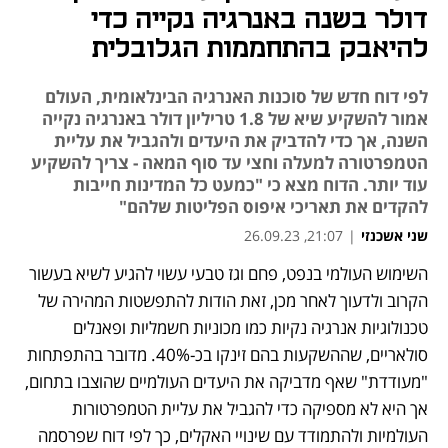
דולר בשנה באנרגיה נקייה כדי
להיאבק בהתחממות הגלובלית
לפי דוח חדש של סוכנות האנרגיה הבינלאומית, העולם
אמור להשקיע שיא של 1.8 טריליון דולר באנרגיה נקייה
השנה, אך כדי להדביק את היעדים ולהגביל את עליית
הטמפרטורה למעלה וחצי עד סוף המאה - צריך להשקיע
עוד יותר. הדוח מצא כי "כמעט כל המדינות חייבות
להקדים את תאריכי איפוס הפליטות שלהם"
שני אשכנזי
|
21:07, 26.09.23
השימוש העולמי בנפט, פחם וגז טבעי עשוי להגיע לשיא בעשור 
נפתח בכרטיסייה חדשה
נפתח בכרטיסייה חדשה
הקרוב ולדעוך לאחר מכן, זאת הודות להתפשטות המהירה של 
טכנולוגיות אנרגיה נקיות כמו מכוניות חשמליות ופאנלים 
סולאריים, שההשקעות בהם זינקו בכ-40%. מדובר בהתפתחות 
"מעודדת" שאף מדביקה את היעדים העולמיים שהוצבו בתחום, 
אך היא לא מספיקה כדי להגביל את עליית הטמפרטורות 
העולמיות ולהתמודד עם שינויי האקלים, כך לפי דוח שפרסמה 