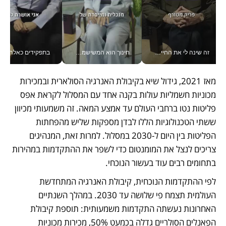
זה שינה לי את החיים: איך עידו איז'ק הופך את הסמארטפון לכלי צילום מקצועי_v
חינוך הוא המשישמה של החיים שלי - V
בתפקידים כאלה אי אפשר לח
מאז 2021, גידול שיא בקיבולת האנרגיה הסולארית ובמכירות 
מכוניות חשמליות עולות בקנה אחד עם המסלול לקראת אפס 
פליטות נטו ברחבי העולם עד אמצע המאה. זה משמעותי מכיוון 
ששתי הטכנולוגיות הללו לבדן מספקות שליש מהפחתות 
הפליטות בין היום ל-2030 במסלול. למרות זאת, המנהיגים 
צריכים לנצל את המומנטום כדי לשפר את ההתקדמות במהירות 
בתחומים רבים עוד בעשור הנוכחי. 
לפי ההתקדמות הנוכחית, קיבולת האנרגיה המתחדשת 
העולמית תצמח פי שלושה עד 2030. במהלך השנתיים 
האחרונות נעשתה התקדמות משמעותית: תוספת קיבולת 
הפאנלים הסולריים גדלה בכמעט 50%, מכירות מכוניות 