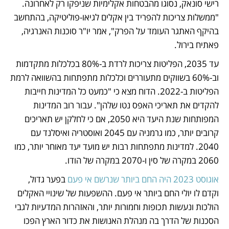
רישי סונאק, נסוגו מהבטחות אקלימיות שניפקו רק לאחרונה. 
"ממשלות צריכות להפריד בין אקלים לגיאו-פוליטיקה, בהתחשב 
בהיקף האתגר העומד על הפרק", אמר יו"ר סוכנות האנרגיה, 
פאתיח בירול. 
עד 2035, הפליטות צריכות לרדת ב-80% בכלכלות מתקדמות 
וב-60% בשווקים מתעוררים וכלכלות מתפתחות בהשוואה לרמת 
הפליטות ב-2022. הדוח מצא כי "כמעט כל המדינות חייבות 
להקדים את תאריכי האפס נטו שלהן". עבור רוב המדינות 
המפותחות שנת היעד היא 2050, אם כי לחלקן יש תאריכים 
קרובים יותר, כמו גרמניה עם 2045 ואוסטריה ואיסלנד עם 
2040. למדינות מתפתחות רבות יש מועד יעד מאוחר יותר, כמו 
2060 במקרה של סין ו-2070 במקרה של הודו. 
אוגוסט 2023 היה החם ביותר שנרשם אי פעם
 בפער גדול, 
וקדם לו יולי החם ביותר אי פעם. ההשפעות של שינויי האקלים 
הולכות ונעשות תכופות וחמורות יותר, והאזהרות המדעיות לגבי 
הסכנות של הדרך בה מנהלת האנושות את כדור הארץ הפכו 