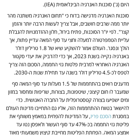
היום (ג') סוכנות האנרגיה הבינלאומית (IEA).
סוכנות האנרגיה מדגישה בדוח כי "תחום האנרגיה משתנה מהר 
יותר ממה שרבים חושבים, אבל צריך לעשות הרבה יותר והזמן 
קצר". לפי יו"ר הסוכנות, פתיח בירול, חלון ההזדמנויות להגבלת 
עליית הטמפרטורה למעלה וחצי עד סוף המאה עדיין פתוח, אך 
הולך ונסגר. העולם אמור להשקיע שיא של 1.8 טריליון דולר 
באנרגיה נקייה בשנת 2023, אך כדי להדביק את יעדי סקטור 
האנרגיה האחראי למרבית פלטות גזי החממה, הסכום הזה צריך 
לטפס לכ-4.5 טריליון דולר בשנה עד תחילת שנות ה-2030. 
מדענים רואים בהתחממות של 1.5 מעלות עד סוף המאה סף 
שמעבר לו חום קיצוני, שיטפונות, בצורות, שריפות ומחסור במזון 
ומים ישפיעו בצורה קטסטרופלית על החברה האנושית. כדי 
להישאר בטווח ההתחממות הזה, אליו גם התחייבו מדינות העולם 
במסגרת 
הסכם פריז
, על המדינות להפחית במאמץ משותף את 
פליטת גזי החממה בכ-47% עד סוף העשור ולאפסן נטו עד 
אמצע המאה. הפחתת הפליטות מחייבת קיצוץ משמעותי מאוד 