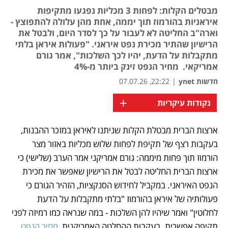
מבטלים הקלות: לפחות 3 מכליות נפגעו מתקיפות
איראניות בהורמוז תוך יממה, אחת מהן עלולה להתפוצץ -
וארה"ב החליטה לא לעבור על כך לסדר היום, ולבטל את
הרישיון שהתיר מכירת נפט איראני. "פעולות איראן בלתי
מתקבלות על הדעת, יהיו לכך השלכות", אמר גורם
אמריקאי. מחיר הנפט זינק ביותר מ-4%
חדשות ynet
|
22:22, 07.07.26
+
נקודות עיקריות
ארצות הברית מבטלת הקלות שניתנו לאיראן במזכר ההבנות, 
נפתח בכרטיסייה חדשה
בעקבות רצף של תקיפת לפחות שלוש מכליות באזור מצר 
הורמוז תוך פחות מיממה: גורם אמריקני אמר הערב (שלישי) כי 
ארצות הברית החליטה לבטל את הרישיון שאפשר את מכירת 
הנפט האיראני. במקביל לחידוש הסנקציות, הזהיר הגורם כי 
פעולותיה של איראן בהורמוז "בלתי מתקבלות על הדעת 
לחלוטין" ואמר שיהיו להן השלכות - במה שנראה כמו רמיזה לפני 
תקיפה אפשרית. בעקבות ההחלטה האמריקנית, 
מחיר הנפט 