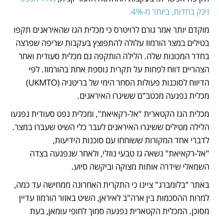
זינק בחדות, ביותר מ-4%.
מוקדם יותר אמר גורם לרויטרס כי מכלית הגז שהאיראנים תקפו 
בטילים במצר הורמוז עלולה להתפוצץ בעקבות שריפה שפרצה 
בחדר המכונות שלה. הלילה הותקפה גם מכלית סעודית ואחר 
הצהריים דווח לפחות על תקרית נוספת אחת בהורמוז. לפי 
הדיווח לסוכנות פעולות הסחר הימי של בריטניה (UKMTO) 
מכלית נפגעה מכטב"ם ששיגרו האיראנים.
מכלית הגז הקטארית "אל-רקאיאת", ומכלית נפט סעודית נפגעו 
הלילה מטילים ששיגרו האיראנים לעבר כלי השיט שעברו במצר. 
לדברי אחד המקורות ששוחחו עם סוכנות הידיעות, 
"אל-רקאיאת" נשאה גז טבעי נוזלי, ולאחר שנפגעה בצדה 
השמאלי שידרה אותות מצוקה וביקשה סיוע.
באתר "בלומברג" ציינו כי התקרית האחרונה ממחישה עד כמה, 
למרות ההסכמות בין ארה"ב לאיראן, השיט באזור הורמוז עדיין 
מסוכן. המכלית הקטארית נפגעה סמוך לחופי עומאן, בעת 