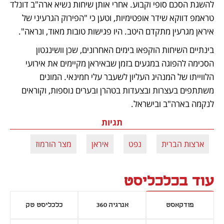
להשגת הסכם סופי וקבוע. אחרי אותן שיחות נשיא ארה"ב דונלד 
טראמפ דווקא שידר אופטימיות, וטען כי "הפירוק הגרעיני של 
איראן מגרעין מתקדם היטב. היו פגישות טובות מאוד, ונראה". 
בינתיים השיחות הוקפאו בימים האחרונים, שכן וושינגטון 
הסכימה להפוגה במגעים בזמן שבאיראן מקיימים את אירועי 
הלווייתו של המנהיג העליון לשעבר עלי חמינאי. המונים 
משתתפים בעצרות ובצעדות בטהרן ובערים נוספות, וקוראים 
לנקמה בארה"ב ובישראל.
תגיות
ארצות הברית
נפט
איראן
מצר הורמוז
עוד בכלכליסט
פודקאסט
אנרגיה 360
כלכליסט טק