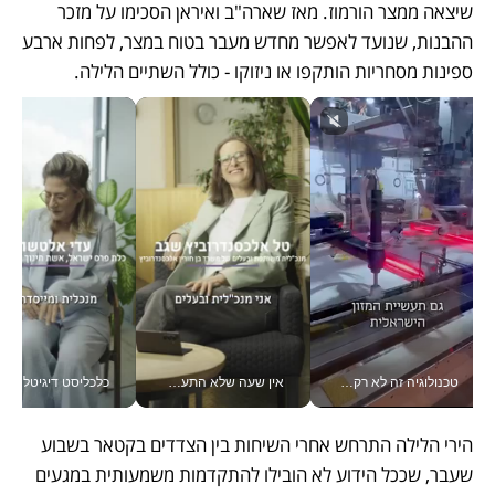
שיצאה ממצר הורמוז. מאז שארה"ב ואיראן הסכימו על מזכר 
ההבנות, שנועד לאפשר מחדש מעבר בטוח במצר, לפחות ארבע 
ספינות מסחריות הותקפו או ניזוקו - כולל השתיים הלילה. 
טכנולוגיה זה לא רק בהייטק: גם תעשיית המזון הישראלית מאמצת כלי AI, אוטומציה וניתוח דאטה בזמן אמת
אין שעה שלא התעסקתי במשבר - טל אלכסנדרוביץ’ שגב מנהלת משברים תקשורתיים מכל מקום עם ה- Galaxy Z Fold8 Ultra שלה_v
כלכליסט דיגיטל
הירי הלילה התרחש אחרי השיחות בין הצדדים בקטאר בשבוע 
שעבר, שככל הידוע לא הובילו להתקדמות משמעותית במגעים 