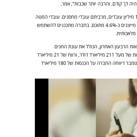
ה לך קודם, והרבה יותר שכבות”, אמר.
נכון לסוף ספטמבר, העסיקה החברה 1.57 מיליון עובדים, מרביתם עובדי מחסנים. עובדי המטה 
מונים ה-350 אלף אנשים, כך שהפיטורים מייצגים כ-4.6% מתוכם. בחברה מתכננים להשתמש 
מלאכותית. 
בשבוע הבא עתידה אמזון לפרסם את תוצאות הרבעון האחרון, הכולל את עונת החגים 
האמריקאית. הצפי בוול סטריט הוא למכירות של מעל 211 מיליארד דולר, ורווח של 21 מיליארד 
דולר. עבור שלושת החודשים בין יולי לספטמבר דיווחה החברה על הכנסות של 180 מיליארד 