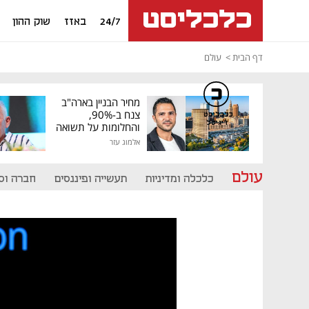
24/7
באזז
שוק ההון
דף הבית
עולם
מחיר הבניין בארה"ב
צנח ב-90%,
כלכליסט
דיגיטל
והחלומות על תשואה
גבוהה התנפצו
אלמוג עזר
עולם
כלכלה ומדיניות
תעשייה ופיננסים
חברה וס