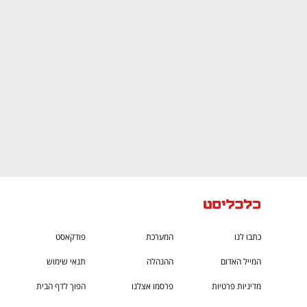
CTech – the
הבית של ההייטק הישראלי
כתבו לנו
המערכת
פודקאסט
המייל האדום
ההנהלה
תנאי שימוש
מדיניות פרטיות
פרסמו אצלנו
הפוך לדף הבית