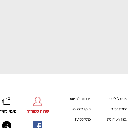
ענף במתח גבוה
מדברים כלכלה, עסקים ומה שב
פוטו כלכליסט
ועידות כלכליסט
המרת מט"ח
מוסף כלכליסט
שרות לקוחות
מינוי לעית
עמוד מט"ח כללי
כלכליסט TV