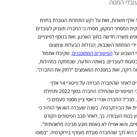
אמזון הודיעה רשמית כי בכוונתה לקצץ 16 אלף משרות, זאת על רקע התחרות הגוברת בחזית 
ה-AI. בת' גלאטי, סגנית נשיא בכירה בענקית המסחר המקוון, מסרה כי החברה תעניק לעובדים 
בארה"ב התראה של 90 יום כדי שיוכלו לחפש משרה חדשה בתוך הארגון, זאת בנוסף לפיצויים. 
"אנחנו עובדים על חיזוק הארגון שלנו על ידי הפחתת השכבות, הגדלות הבעלות וצמצום 
ף השבוע על 
הפיטורים המתוכננים
, שקיבלו אתמול 
אישור לא מכוון מהחברה, במייל שנשלח בטעות לעובדים. באותה הודעה, שנמחקה במהירות, 
טה ריקה, זאת במסגרת המאמצים "לחזק את החברה". 
סבב הפיטורים הנוכחי מגיע חודשים ספורים לאחר שהחברה הכריזה על פיטורי 14 אלף 
עובדים. מדובר על סדר גודל הדומה לסבבי הפיטורים שהחילה החברה בסוף 2022 ותחילת 
2023, אז פוטרו בסביבות 27 אלף עובדים. מנכ"ל החברה אנדי ג'אסי ציין מספר פעמים כי 
בכוונתו לצמצם את שכבות הניהול ולהפחית את הבירוקרטיה. בשנה שעברה הוא אף הזהיר כי 
אימוץ טכנולוגיית ה-AI יוביל אף הוא לקיצוץ בכוח העבודה. כך, לאחר סבב הפיטורים הקודם 
הסביר כי לא באמת "נבע משיקולים פיננסיים, והוא אפילו לא באמת מונע מבינה מלאכותית”. 
אלא לדבריו, “זה עניין של תרבות”, והכוונה היא לכך שהחברה סובלת מעודף בירוקרטיה. “בסופו 