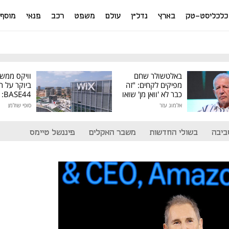
כלכליסט-טק
בארץ
נדל"ן
עולם
משפט
רכב
פנאי
מוסף
באלטשולר שחם
וויקס ממש
מפיקים לקחים: "זה
ביוקר על ר
כבר לא 'וואן מן' שואו
44
של גילעד"
אלמוג עזר
סופי שולמן
מיליון דולר
ביבה
בשולי החדשות
משבר האקלים
פיננשל טיימס