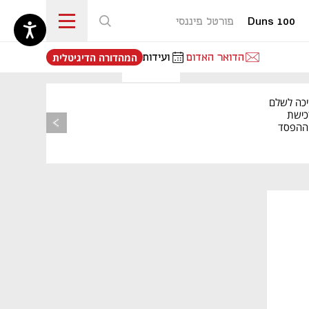
Duns 100
פורטל פיננסי
נפתח בכרטיסייה חדשה
הדואר האדום
ועידות
המהדורה הדיגיטלית
יכה לשלם
כישת
BASE: ההפסד
הרבעוני זינק ל-76