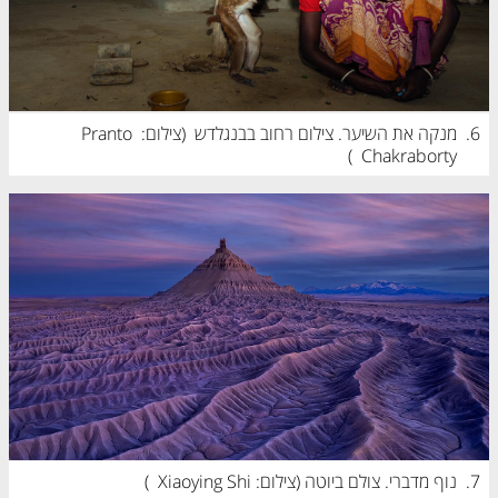
6.
מנקה את השיער. צילום רחוב בבנגלדש  (
צילום: Pranto 
)
Chakraborty
7.
נוף מדברי. צולם ביוטה (
צילום: Xiaoying Shi
)