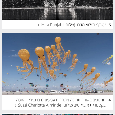
3.
עטלף במלוא הדרו  (
צילום: Hira Punjabi
)
4.
תמנונים באוויר. תמונה מתחרות עפיפונים בדנמרק. הזוכה 
בקטגוריית אובייקטים (
צילום: Sussi Charlotte Alminde
)