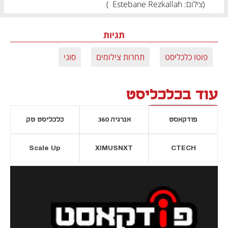
(
צילום: Estebane Rezkallah
)
תגיות
פוטו כלכליסט
תחרות צילומים
סוני
עוד בכלכליסט
פודקאסט
אנרגיה 360
כלכליסט טק
Scale Up
XIMUSNXT
CTECH
יסייה חדשה
נפתח בכרטיסייה חדשה