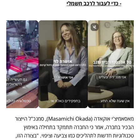
- כדי לעבור לרכב חשמלי
אין שעה שלא התעסקתי במשבר - טל אלכסנדרוביץ’ שגב מנהלת משברים תקשורתיים מכל מקום עם ה- Galaxy Z Fold8 Ultra שלה_v
בתפקידים כאלה אי אפשר לחכות: אושרת לוי מניעה השקעות ענק מהטלפון_v
טכנולוגיה זה לא רק בהייטק: גם תעשיי
מאסאמיצ'י אוקאדה (Masamichi Okada), סמנכ"ל הייצור 
הבכיר בחברה, אמר כי החברה תתמקד בתחילה באימוץ 
טכנולוגיות חדשות לתהליכים כמו צביעה וציפוי. "בצורה הזו, 