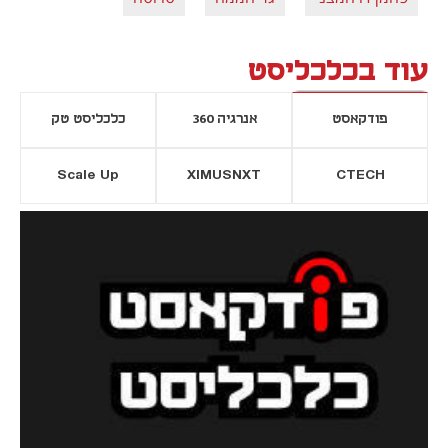
עוד בכלכליסט
פודקאסט
אנרגיה 360
כלכליסט טק
Scale Up
XIMUSNXT
CTECH
יסייה חדשה
נפתח בכרטיסייה חדשה