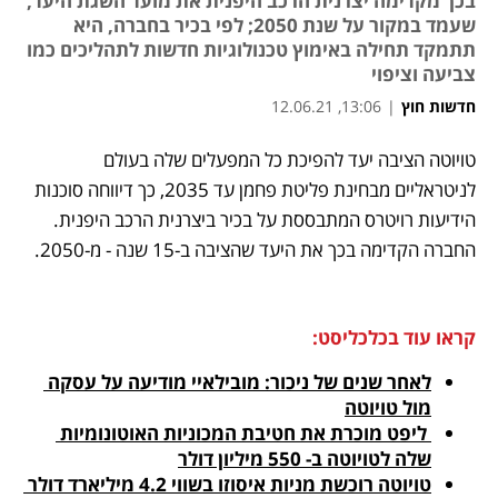
בכך מקדימה יצרנית הרכב היפנית את מועד השגת היעד,
שעמד במקור על שנת 2050; לפי בכיר בחברה, היא
תתמקד תחילה באימוץ טכנולוגיות חדשות לתהליכים כמו
צביעה וציפוי
חדשות חוץ
|
13:06, 12.06.21
נפתח בכרטיסייה חדשה
נפתח בכרטיסייה חדשה
נפתח בכרטיסייה חדשה
טויוטה הציבה יעד להפיכת כל המפעלים שלה בעולם 
לניטראליים מבחינת פליטת פחמן עד 2035, כך דיווחה סוכנות 
הידיעות רויטרס המתבססת על בכיר ביצרנית הרכב היפנית. 
החברה הקדימה בכך את היעד שהציבה ב-15 שנה - מ-2050. 
קראו עוד בכלכליסט:
לאחר שנים של ניכור: מובילאיי מודיעה על עסקה 
מול טויוטה
 ליפט מוכרת את חטיבת המכוניות האוטונומיות 
שלה לטויוטה ב- 550 מיליון דולר
טויוטה רוכשת מניות איסוזו בשווי 4.2 מיליארד דולר 