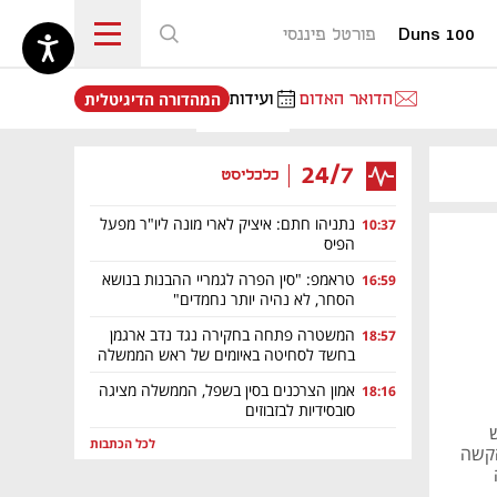
Duns 100
פורטל פיננסי
נפתח בכרטיסייה חדשה
הדואר האדום
ועידות
המהדורה הדיגיטלית
24/7
כלכליסט
נתניהו חתם: איציק לארי מונה ליו"ר מפעל
10:37
הפיס
טראמפ: "סין הפרה לגמריי ההבנות בנושא
16:59
הסחר, לא נהיה יותר נחמדים"
המשטרה פתחה בחקירה נגד נדב ארגמן
18:57
בחשד לסחיטה באיומים של ראש הממשלה
אמון הצרכנים בסין בשפל, הממשלה מציגה
18:16
סובסידיות לבזבוזים
 לשבש
לכל הכתבות
: "הבעיה הקשה