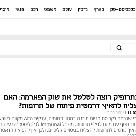
כלכליסט-טק
בארץ
נדל"ן
עולם
משפט
רכב
פנאי
מוסף
תרופיק רוצה לטלטל את שוק הפארמה: האם
ליח להאיץ דרמטית פיתוח של תרופות?
עומר כביר
11.0
|
אחרי שגרמה לקריסת מניות תוכנה במגוון תחומים, ענקית ה־AI מקווה
סקטור נוסף עם מיזם לגילוי תרופות. מנכ"ל Immunai לכלכליסט
איך גורמים לתרופות להצליח בניסויים קליניים, ולכך אין להם את הדאטה
בנטי"