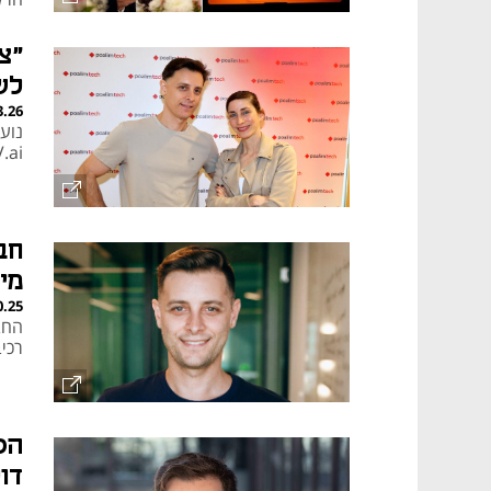
"צ
לש
3.26
SwayV.ai: "לה
מי
0.25
רכיב
הס
דולר