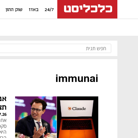
24/7
באזז
שוק ההון
immunai
אנ
תצ
7.26
היא 
הרל