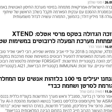
סופי שולמן
26.0
|
רה הישראלית-אמריקאית מתמחה במיפוי מערכת החיסון האנושית באמ
A, ובמסגרת ההסכם עם ענקית הפארמה תקבל בשלב הראשון של שיתוף
 בהמשך, התמורה עשויה לגדול משמעותית
הזוכה הגדולה בטקס פרסי אטלס: XTEND
פתחת מערכת הפעלה לרובוטים במשימות שט
תומר הדר
16.0
|
XTEND, שהוקמה ב-2018 על ידי אביב ומתיאו שפירא, רובי ליאני ואדיר טובי
חה מערכת המאפשרת להפעיל רובוטים במשימות שטח מורכבות במקום 
חיילים; הזוכה בקטגוריית החדשנות: FORSIGHT שפיתחה פלטפורמה ר
לניתוחי עיניים. עוד זוכות: IMMUNAI בקטגוריית הבריאות, AI21 בקטגוריית
הבינה המלאכותית, CLAROTY בחדשנות תעשייתית ו- OPTIBUS בתחום
בורה
"אנחנו יעילים פי 100 בלזהות אנשים עם המחלה
ורמת לסרטן ושחמת כבד"
מאיה נחום שחל
11.0
|
אמר פרופ' רן בליצר, סמנכ"ל וראש מערך החדשנות בקופ"ח כללית בכנס
AISRAEL של מיקרוסופט וכלכליס
ואה. פרופ' איל צימליכמן, סמנכ"ל חדשנות, במרכז הרפואי שיבא: "ברמה
ומית העשור הקרוב חייב להיות בתחום הבינה המלאכותית בבריאות"