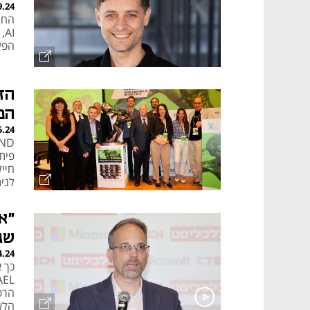
9.24
החב
I
הפעולה 18 מיליון דולר;
המ
5.24
פית
התח
שג
4.24
כך 
הרפ
הלא