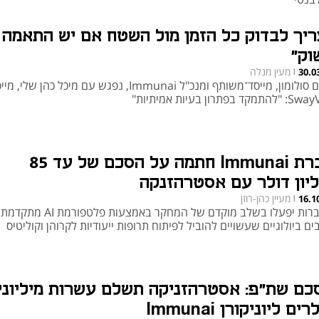
ריך לבדוק כל הזמן מול השטח אם יש התאמה
וק"
מעין מנלה
30.0
|
נועם סולומון, מייסד־משותף ומנכ"ל Immunai, נפגש עם מיכל כהן שלי
תמקד בפתרון בעיות אמיתיות"
חברת Immunai חתמה על הסכם של עד 85
ליון דולר עם אסטרהזנקה
מעיין כהן-רוזן
16.1
|
החברות יפעלו בשלב מוקדם של המחקר באמצעות 
ים ביולוגיים שעשויים להוביל לפיתוח תרופות ייעודיות לקרוהן וקוליטיס
כם שת"פ: אסטרהזניקה תשלם עשרות מיליוני
ים ליוניקורן Immunai