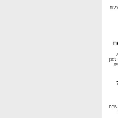
צעות
ח
,
לסכן
ובוטית
ט בפאנל בנושא השפעת מהפכת ה-AI על עולם