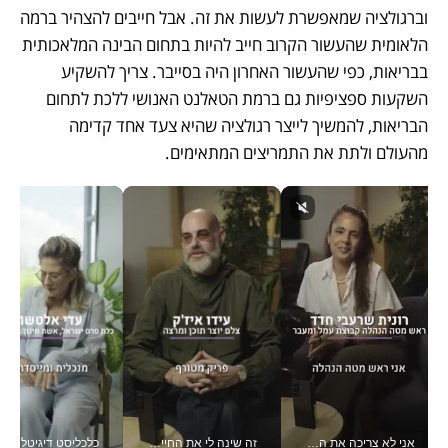
וברגולציה שמאפשרת לעשות את זה. אבל חייבים להצהיר ברמה 
הלאומית שהעשור הקרוב חייב להיות בתחום הבינה המלאכותית 
בבריאות, כפי שהעשור האחרון היה בסייבר. צריך להשקיע 
השקעות ספציפיות גם ברמת הטאלנט האנושי ללכת לתחום 
הבריאות, להמשיך לייצר רגולציה שהיא צעד אחד קדימה 
מהעולם ולתת את התמריצים המתאימים. 
אני לא צריכה את המשרד: רונית שרעבי-חדד מנהלת ארגון של 30000 עובדים מכל מקום_v
זה שינה לי את החיים: איך עידו איז'ק הופך את הסמארטפון לכלי צילום מקצועי_v
כלכליסט דיגיטל