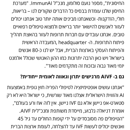
החיסונית", מספר נועם סולומון, מנכ"ל ImmunAI. "מערכת 
החיסון שלנו עומדת בבסיס כל הדברים שקורים לנו – בריאות, 
חולי, הזדקנות- וכשאנחנו מבינים אותה יותר טוב אנחנו יכולים 
לעזור לאנשים להישאר יותר בריאים ולמצוא טיפולים רפואיים 
טובים. אנחנו עובדים עם חברות תרופות לעזור בהאצת תהליך 
פיתוח התרופות. ה- headquarter ,המעבדה הראשית 
והפיתוח העסקי בארצות הברית, אבל יש לנו כ-80 אנשים 
בישראל ויש כאן הרבה יתרונות כמו ההון האנושי שכולל אלמנט 
יזמי מאוד גבוה ובזכות זה מתקדמים מאוד".
גם ב- AIVF מרגישים יתרון וגאווה לאומית ייחודית?
"אנחנו עושים אופטימיזציה לטיפולי הפריה חוץ גופית באמצעות 
AI והזווית הישראלית אצלנו מאוד שורשית, כי ישראל היא לא רק 
סטארט-אפ ניישן אלא גם IVF ניישן. אין לזה אח ורע בעולם", 
אומרת דניאלה גלבוע, מייסדת משותפת ומנכ"לית AIVF. 
"הטיפולים פה מסובסדים על ידי קופות החולים עד גיל 45 
ואנשים יכולים לעשות IVF עד להצלחה, לעומת ארצות הברית 