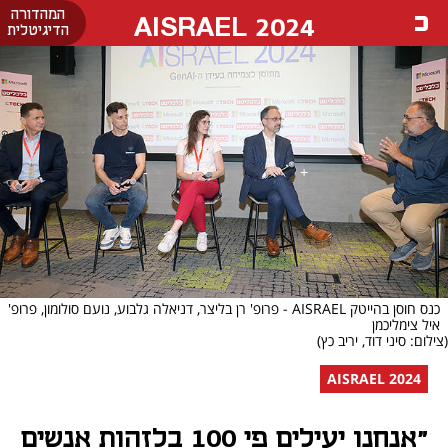
המהדורה
AISRAEL 2024
הדיגיטלית
כנס חוסן בהייטק AISRAEL - פרופ' רן בליצר, דניאלה גלבוע, נועם סולומון, פרופ'
איל צימליכמן
(צילום: סיני דוד, יריב כץ)
AISRAEL 2024
"אנחנו יעילים פי 100 בלזהות אנשים