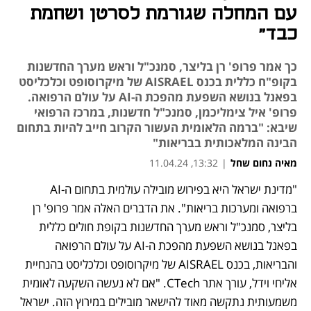
עם המחלה שגורמת לסרטן ושחמת
כבד"
כך אמר פרופ' רן בליצר, סמנכ"ל וראש מערך החדשנות
בקופ"ח כללית בכנס AISRAEL של מיקרוסופט וכלכליסט
בפאנל בנושא השפעת מהפכת ה-AI על עולם הרפואה.
פרופ' איל צימליכמן, סמנכ"ל חדשנות, במרכז הרפואי
שיבא: "ברמה הלאומית העשור הקרוב חייב להיות בתחום
הבינה המלאכותית בבריאות"
מאיה נחום שחל
|
13:32, 11.04.24
"מדינת ישראל היא בפירוש מובילה עולמית בתחום ה-AI 
ברפואה ומערכות בריאות". את הדברים האלה אמר פרופ' רן 
בליצר, סמנכ"ל וראש מערך החדשנות בקופת חולים כללית 
בפאנל בנושא השפעת מהפכת ה-AI על עולם הרפואה 
והבריאות, בכנס AISRAEL של מיקרוסופט וכלכליסט בהנחיית 
אליחי וידל, עורך אתר CTech. "אם לא נעשה השקעה לאומית 
משמעותית נתקשה מאוד להישאר מובילים במירוץ הזה. ישראל 