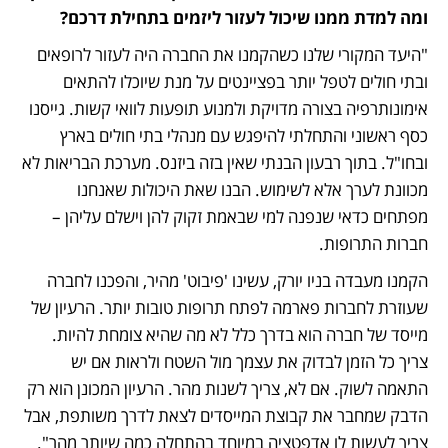
ומה למדת ממנו שיכול לעזור ליזמים בתחילת דרכם?
"היעד המקורי שלנו כשהקמנו את החברה היה לעזור לרופאים 
ובתי חולים לטפל יותר בפציינטים על מנת שיוכלו להתאים 
אימונותרפיה בצורה מדויקת ולמנוע תופעות לוואי קשות. גייסנו 
כסף ראשוני והתחלתי להיפגש עם מנהלי בתי חולים בארץ 
ובחו"ל. בתוך רבעון הבנתי שאין בזה ביזנס. מערכת הבריאות לא 
מכוונת לערך אלא לשימוש. הבנו שאת היכולות שאנחנו 
מפתחים כדאי שנפנה למי שבאמת זקוק להן וישלם עליהן – 
חברות התרופות. 
הקמנו מעבדה בניו יורק, עשינו 'פיבוט' מהיר, והפכנו לחברה 
שעוזרת לחברות פארמה לפתח תרופות טובות יותר. הרעיון של 
מייסד של חברה הוא בדרך כלל לא מה שהיא צומחת להיות. 
צריך כל הזמן לבדוק את עצמך מול השטח ולראות אם יש 
התאמה לשוק. אם לא, צריך לשנות מהר. הרעיון המכונן הוא רק 
הדבק שמחבר את קבוצת המייסדים לצאת לדרך משותפת, אבל 
צריך לעשות לו אדפטציה במיוחד בהתחלה כמה שיותר מהר".