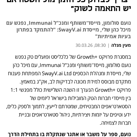
יש התאמה לשוק"
נועם סולומון, מייסד־משותף ומנכ"ל Immunai, נפגש עם
מיכל כהן שלי, מייסדת SwayV.ai: "להתמקד בפתרון
בעיות אמיתיות"
מעין מנלה
|
08:30, 30.03.26
במסגרת פרויקט +Growth של כלכליסט ופועלים טק נפגש 
נועם סולומון, מייסד־משותף ומנכ"ל Immunai, עם מיכל כהן 
שלי, מייסדת ומנהלת הכספים SwayV.ai Ltd המפתחת פענוח 
מתקדם מבוסס למידת מכונה לבדיקות לב, אק"ג במאמץ. 
פרויקט +Growth הנערך זו השנה השלישית כולל מפגשי 1:1 
בין מייסדי חברות הטק המובילות בישראל ליזמים של 
הסטארט־אפים המבטיחים, שמטרתם לייעץ, לתמוך ולספק כלים, 
ידע וטיפים על יזמות ויצירתיות, ניהול סטארט־אפים ובניית 
חברות לצמיחה.
נועם, ספר על משבר או אתגר שנתקלת בו בתחילת הדרך 