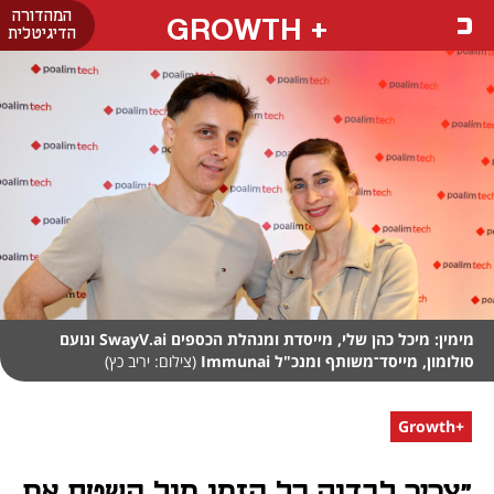
המהדורה
+ GROWTH
הדיגיטלית
מימין: מיכל כהן שלי, מייסדת ומנהלת הכספים SwayV.ai ונועם
סולומון, מייסד־משותף ומנכ"ל Immunai
(צילום: יריב כץ)
+Growth
"צריך לבדוק כל הזמן מול השטח אם