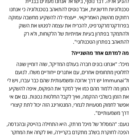
להגיע אליה. דבר נוסף, בישראל אנחנו מעולים בבניית 
טכנולוגיות חדשניות, אבל נוטים להתאהב בטכנולוגיה כי אנחנו 
רחוקים מהשוק האמריקאי. ייעצתי לה להשקיע מחשבה עמוקה 
בפרודקט־מרקט־פיט, להכריח את עצמה לפגוש את השוק 
ולהתמקד בפתרון בעיות אמיתיות של הלקוחות, ולא רק 
להתאהב בפתרון הטכנולוגי".
מה למדתם אחד מהשנייה?
מיכל: "אנחנו בונים חברה בעולם המדיקל, שזה דומיין שונה 
לחלוטין מתחומים אחרים, עם אתגרים ייחודיים משלו. לנועם 
ול־Immunai יש דרך ארוכה ומשמעותית שהם כבר עברו, ויש לי 
המון מה ללמוד מהם כמו איך למקד את הפוקוס, איפה להשקיע 
את הזמן בשלבי ההקמה, ואיך לקבל החלטות נכונות. גם אם אי 
אפשר לחמוק מטעויות לגמרי, המנטורינג הזה יכול לתת קיצורי 
דרך משמעותיים".
נועם: "המסלול של מיכל מרתק. היא התחילה בהייטק ובהנדסה, 
הפכה לחוקרת בשלב מתקדם בקריירה, ואז לקחה את המחקר 