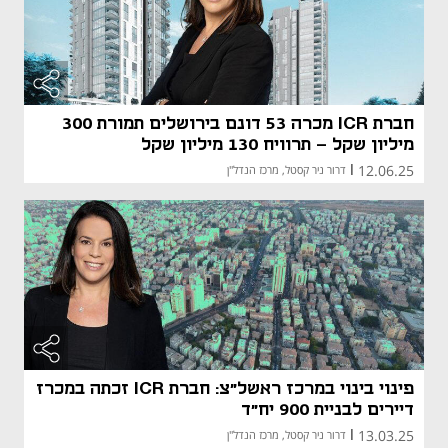
חברת ICR מכרה 53 דונם בירושלים תמורת 300
מיליון שקל – תרוויח 130 מיליון שקל
12.06.25
|
דרור ניר קסטל, מרכז הנדל"ן
פינוי בינוי במרכז ראשל"צ: חברת ICR זכתה במכרז
דיירים לבניית 900 יח"ד
13.03.25
|
דרור ניר קסטל, מרכז הנדל"ן