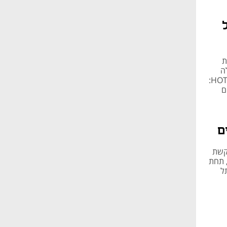
 freeTV של
ת
ה
בידי העותרת להצביע על פגם משפטי מבורר בהחלטות שהתקבלו"; תגובת HOT:
ם
 HOT נגדה ונגד קשת
שקת מיזם הסטרימינג. על פי הרשות, יש להמשיך את הפעלת freeTV, תחת
ל