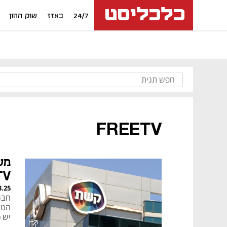
24/7
באזז
שוק ההון
FREETV
מש
TV
3.25
הטל
יש כ-150 אלף 