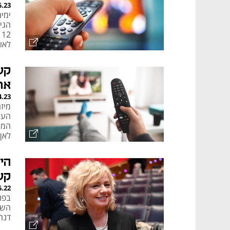
5.23
לאו
קש
את
4.23
העו
לאן
הי
קשת
5.22
בפנ
דנה