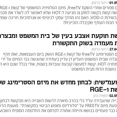
רועי ברגמן
01.0
|
הגישה קשת בקשה למתן צו מניעה ל-HOT שלא לאפשר לה לשדר את
12 בשירות ה-VOD. האם זהו מהלך עסקי לגיטימי או אגרסיביות חריגה ש
ר הכוח העודף שקיבלה הזכיינית?
ת תוקעת אצבע בעין של בית המשפט ומבצרת
 מעמדה בשוק התקשורת
רועי ברגמן
27.0
|
מיזם הסטרימינג freeTV של קשת ו-RGE הושק ביום העצמאות, זאת חרף
בדה שבית המשפט העליון דן עדיין בעתירה שהוגשה נגד המיזם על ידי
המתחרה HOT. קשת למעשה קובעת עובדות בשטח, אולי בגלל שגם היא ה
 נושבת הרוח מבית המשפט
ועמ"שית: לבחון מחדש את מיזם הסטרימינג של
 ו-RGE
מאיה כהן
02.0
|
ייה שהעבירה עו"ד גלי בהרב-מיארה לרשות השנייה היא מבקשת לבחון 
השפעת מיזם FREETV על "פלורליזם וחופש הביטוי בתקשורת". מועצת הר
 כבר פעמיים בנושא והייתה אמורה לפרסם את החלטתה הסופית השבוע