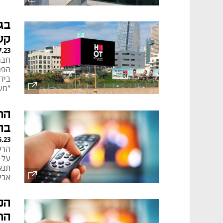
קש
7.23
הפג
"מש
בפר
מאמר קניות
הר
בהפעלת eTV
5.23
תנא
אבי
הכ
הת