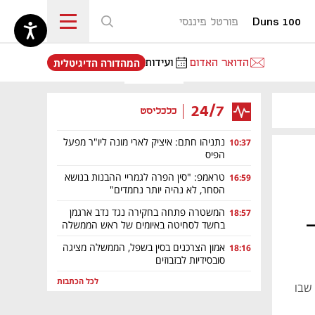
Duns 100
פורטל פיננסי
נפתח בכרטיסייה חדשה
הדואר האדום
ועידות
המהדורה הדיגיטלית
24/7
כלכליסט
מאמר קניות
נתניהו חתם: איציק לארי מונה ליו"ר מפעל
10:37
הפיס
טראמפ: "סין הפרה לגמריי ההבנות בנושא
16:59
הסחר, לא נהיה יותר נחמדים"
המשטרה פתחה בחקירה נגד נדב ארגמן
18:57
-
בחשד לסחיטה באיומים של ראש הממשלה
אמון הצרכנים בסין בשפל, הממשלה מציגה
18:16
סובסידיות לבזבוזים
לכל הכתבות
 שבו