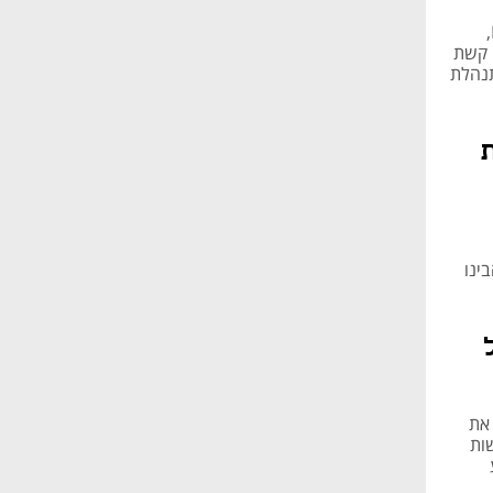
ימים ספורים אחרי השקת freeTV, מיזם הטלוויזיה המשותף של קשת ו-RGE,
 תכני קשת
מתנהלת
בינו
את
שות