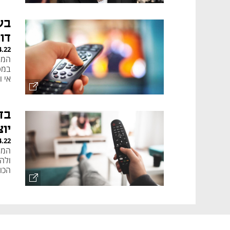
בע
דוח
4.22
המשר
במט
אי 
יו
4.22
הכו