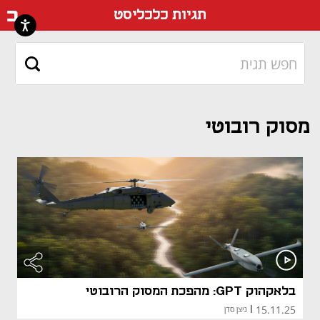
דף ה
תגיות כלכליסט
מסוק רובוטי
בלאקהוק GPT: מהפכת המסוק הרובוטי
15.11.25
|
ניצן סדן