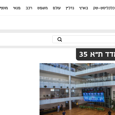
כלכליסט-טק
בארץ
נדל"ן
עולם
משפט
רכב
פנאי
מוסף
ד ת"א 35