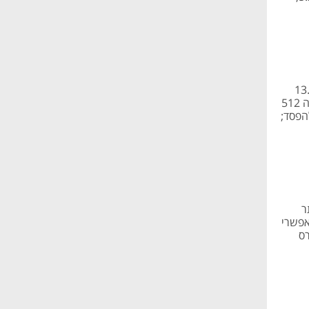
טיילורס נפלה ב-11.8% ואתמול ב-13.9%
אחרי הפסד רבעוני - בעלת השליטה פוקס ירדה ב-6.1%; אלביט איבדה 6.1%, גייסה 512
 אותה להפסד;
וקדם יותר
ול אפשרי
רס