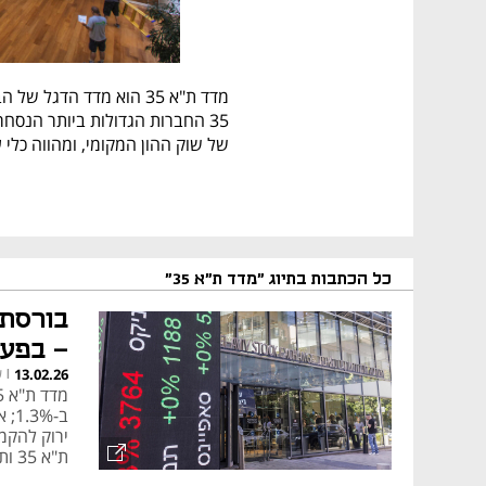
של שוק ההון המקומי, ומהווה כלי 
מנגנון חישוב והרכב 
כל הכתבות בתיוג "מדד ת"א 35"
מנוכה חזקות ציבור, כלומר רק מני
בורסת 
- בפעם
ש
13.02.26
|
ולהפוך את המדד ליציב ומשקף יות
ירוק להקמ
פרופיל ענפי של המד
בירידות ר