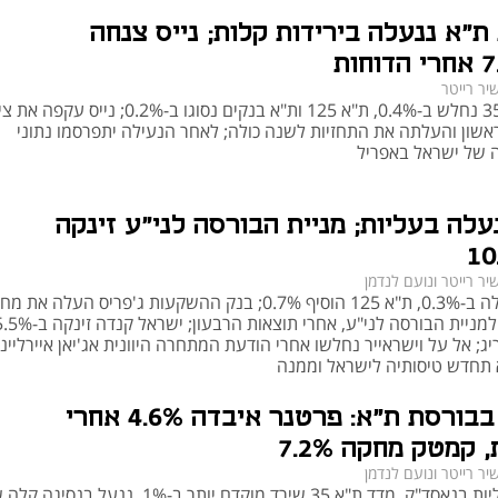
ת"א ננעלה בירידות קלות; נייס צנחה
יר רייטר
מדד ת"א 35 נחלש ב-0.4%, ת"א 125 ות"א בנקים נסוגו ב-0.2%; נייס
אשון והעלתה את התחזיות לשנה כולה; לאחר הנעילה יתפרסמו נתוני
 של ישראל באפריל
עלה בעליות; מניית הבורסה לני"ע זינקה
יר רייטר ונועם לנדמן
ת"א 35 עלה ב-0.3%, ת"א 125 הוסיף 0.7%; בנק ההשקעות ג'פריס העלה את מ
היעד שלו למניית הבורסה לני"ע, אחרי תוצאות הרבעון; ישראל קנדה 
ג; אל על וישראייר נחלשו אחרי הודעת המתחרה היוונית אג'יאן איירליינס
תחדש טיסותיה לישראל וממנה
נעילה בבורסת ת"א: פרטנר איבדה 4.6% אחרי
 קמטק מחקה 7.2%
יר רייטר ונועם לנדמן
ברקע העליות בנאסד"ק, מדד ת"א 35 שירד מוקדם יותר ב-1%, ננעל בנסיג