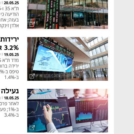
נ
20.05.25
|
הודיעה כי
אלדן זינקה ב-12.2% 
3.2% אחרי הדוחות
ש
19.05.25
|
ב-1.4%
נעילה ח
מ
18.05.25
|
ב-3.4%