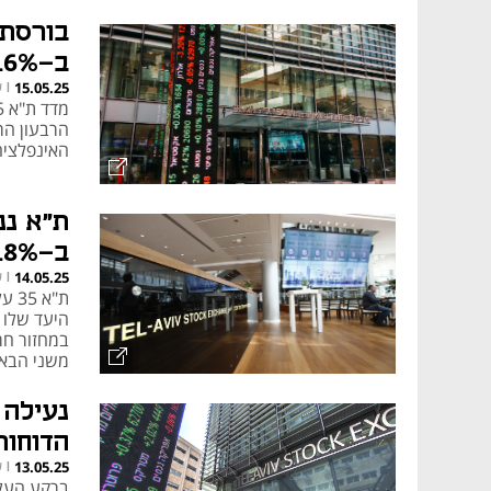
בורסת 
ב-7.6% אחרי הדוחות
ש
15.05.25
|
הרבעון הר
האינפלציה
ת"א ננ
ב-10.8%
ש
14.05.25
|
במחזור חרי
משני הבא 
הדוחות,
ש
13.05.25
|