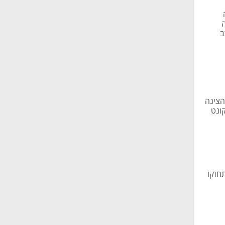
יה
הרכב
 35 נחלש ב-0.2%, ת"א 125 ירד ב-0.4%, ת"א בנקים טיפס ב-0.2%; ICL הציגה
הדוחות - פועלים התחזק ב-0.8%, דיסקונט
12 ות"א בנקים התחזקו