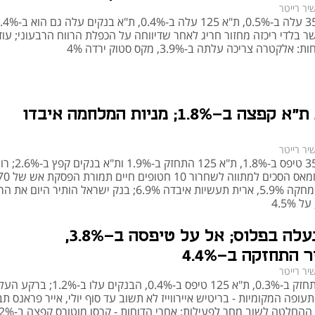
לפי שלוש מהשינוי במדד ת"א 35. הקרן מחזיקה חשיפה של כ-280%–320% 
יר רייטר
 בלדי ריכזה מחזור חריג לאחר שדיווחה על הכפלת הרווח הרבעוני; עוד
: קרן סל המנוהלת על ידי מיטב תכלית, 
לקטרה צריכה עלתה ב-3.9%, מקס סטוק ירדה 4%
ח.
השקעה בקרנות ממונפות על מדד ת"א 35 מציעה יתרונות כמו פוטנציאל לרווחים 
מהירים בזמן מגמה חיובית, וכלי יעיל למשקיעים ספקולטיביים המחפשים לנצל תנודתיות 
בטווח קצר. עם זאת, מדובר בהשקעה בעלת רמת סיכון גבוהה, שאינה מתאימה לטווח 
בורסת ת"א קפצה ב-1.8%; מניות המלחמה איבדו
ארוך. אפקט התשואה המורכבת עלול לשחוק את הביצועים לאורך זמן, במיוחד בתקופות 
פכה.
יר רייטר
מדד ת"א 35 טיפס ב-1.8%, ת"א 125
נקסט ויז'ן מחקה 5.9%, ארית תעשיות איבדה 6.9%; בנק ישראל הותיר היום 
 4.5%
ת"א ננעלה בפלוס; אל על טיפסה ב-3.8%,
 התחזקה ב-4.4%
יר רייטר
ת"א 35 התחזק ב-0.3%, ת"א 125 טיפס ב-0.4%, הבנקים עלו ב-2%
ופה המקומיות - בריטיש איירווייז לא תשוב עד סוף יולי, אייר פראנס תב