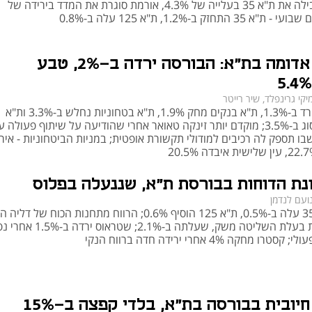
35?
טאואר הובילה את ת"א 35 בעלייה של 4.3%, אורמת סוגרת את המדד בירידה של
השקעה במדד ת"א 35 יכולה להיעשות במספר דרכים, בהתאם לרמת הידע והניסיון של 
נעילה אדומה בת"א: הבורסה ירדה ב-2%, טבע
 דוגמה בולטת היא "תכלית ת"א 35" – קרן סל העוקבת 
הול נמוכים וסחירות יומית.
יקי גרינפלד, שיר רייטר
 כמו "פסגות ת"א 35" או "ילין לפידות מדד ת"א 35", אשר 
ת"א 125 ירד ב-1.3%, ת"א בנקים מחק 1.9%, ת"א בטחוניות נחלש ב-3.3% ות"א
 גמישות השקעה נוספת.
קלינטק נסוג ב-3.5%; מוקדם יותר זינקה טאואר אחרי שהודיעה על שיתוף פעולה 
 מאפשרות חשיפה ישירה למדד ולעיתים גם ממונפת, כמו "קסם ת"א 
בו תספק לה רכיבים למודולי תקשורת אופטית; במניות הביטחוניות - איר
 אופציות וחוזים עתידיים על מדד ת"א 35 – כלים פיננסיים 
גידור או למסחר קצר טווח.
נת הדוחות בבורסת ת"א, שננעלה בפלוס
כל אפיק השקעה דורש בחינה מדוקדקת של פרופיל הסיכון, אופק ההשקעה והמטרות 
ועם לנדמן
רים ממונפים או מורכבים יותר.
מדד ת"א 35 עלה ב-0.5%, ת"א 125 הוסיף 0.6%; הרווח מתחנות הכוח של ד
את תוצאות בעלת השליטה משק, שעלתה ב-2.1%; שטראו
 ת"א 35
רו מחקה 4% אחרי ירידה חדה ברווח הנקי
המשקיעים המעוניינים להגדיל את פוטנציאל התשואה (והסיכון) יכולים לבחור בקרנות 
חיובית בבורסה בת"א, בלדי קפצה ב-15%
: קרן נאמנות שמטרתה לספק תשואה יומית השווה 