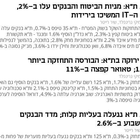
בורסת ת"א: מניות הביטוח והבנקים עלו ב-2%,
מדד ת"א 35 כולל מגוון רחב של סקטורים, אך מספר ענפים מרכזיים מהווים חלק דומיננטי 
 בירידות
סים והבנקאות, עם מניות כמו 
בנק הפועלים
, 
בנק 
יקי גרינפלד, שיר רייטר
 ודיסקונט, אשר תורמים חלק ניכר למשקל הכולל של המדד. לצידם ניתן למצוא 
במקביל להתחזקות השקל בשוק המט"ח - ת"א 35 טיפס ב-0.7%, ת"א בנקים עלה
נציגות משמעותית לחברות אנרגיה, בעיקר בזכות שותפויות הגז הטבעי ותעשיות נלוות 
ב-1.8%, ת"א ביטוח קפץ ב-2.3%, ת"א נדל"ן הוסיף 1.6% ומנגד - ת"א תקשורת
וטכנולוגיות מידע איבד 2.2% ות"א בטחוניות מחק 2.8%; בתוכנה, בהמשך ל
ענפי הנדל"ן, התקשורת וההשקעות מייצגים גם הם חלקים מהותיים מהמדד, יחד עם 
כנולוגיות וחילן ירדו ב-3.6%, מג'יק נסוגה ב-3.4%
כמו 
נייס
 וצ'ק פוינט. הרכב זה מבטא איזון בין מגזרים 
מסורתיים לחדשניים, אך גם חושף את המדד לתנודתיות הקשורה לביצועים הספציפיים 
ירוקה בת"א: הבורסה התחזקה ביותר
יקי גרינפלד
ת"א 35 התחזק ב-1.7%, ת"א 125 רשם עלייה של 1.6%, ת"א בנקים הוסיף גם הוא
1.7%, ת"א בטחוניות התחזק ב-1.5%, ת"א קלינטק טיפס ב-2.1% ות"א 
מבחינה היסטורית, המדד השיג תשואה שנתית ממוצעת של כ-6%–8% בעשור האחרון, 
ה טיפסה ב-3%
תוך תנודתיות גבוהה יותר בתקופות של משברים גלובליים או שינויים כלכליים 
משמעותיים בישראל. בין התקופות הבולטות ניתן למנות את ירידות השוק החדות בתקופת 
ת"א ננעלה בעליות קלות; מדד הבנקים
מגפת הקורונה בשנת 2020, ולאחר מכן התאוששות חדה בשנת 2021. גם במהלך 
השנים 2022–2023 חווה המדד תנודתיות כתוצאה מהשפעות כלכליות כמו האינפלציה, 
וע ב-2.6%
טית האזורית.
יר רייטר