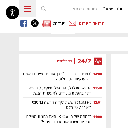
Duns 100
פורטל פיננסי
נפתח בכרטיסייה חדשה
נפתח בכרטיסייה חדשה
נפתח בכרטיסייה חדשה
הדואר האדום
ועידות
נפתח בכרטיסייה חדשה
נפתח בכרטיסייה חדשה
נפתח בכרטיסייה חדשה
24/7
כלכליסט
"כמו יחידה קרבית": כך עובדים ציידי הבאגים
14:00
של ענקיות הטכנולוגיה
המלאי מידלדל, והממשל משקיע 3 מיליארד
12:48
דולר בהפקת מינרלים לתעשיית הנשק
לא נגמר: חשש לתקלה חדשה במטוסי
12:01
בואינג 737 מקס
נקמתה של ה-K Car: האם מכונית המיקרו
11:00
הסינית תשנה את הרחוב היפני?