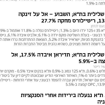
ה ב-1.9%
שלילית בת"א; השבוע - אל על זינקה
ועם לנדמן
המדדים ת"א 35 ו-125 ירדו היום ב-1.3%; רי
מיליון דולר בהנפקת מניות; ישראייר איבדה 5.2%, הוצאות ההתרחבות גררו
על רשמה דוחות מצוינים, כשהיא נהנית מביטול החברות הזרות
נעילה שלילית בת"א; תדיראן איבדה 17.5%, אל
 ב-5.9%
יר רייטר
ת"א 35 נחלש ב-0.6%, ת"א 125 נסוג ב-0.9% ות"א בנקים איבד 0.5% - מ
נחלשו המדדים ביותר מ-1%; האיחוד האירופי הודיע שבכוונתו לקיים דיון על ביט
ם עם ישראל; תדיראן עברה להפסד רבעוני; עוד אחרי הדוחות - ריטיילו
ת"א ננעלה בירידות אחרי הסנקציות
יה