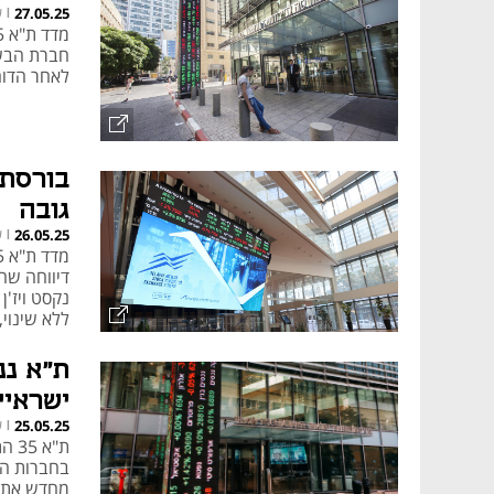
ש
27.05.25
|
למניות המדד. 
חברת הבשר
תכלית סל ממונפת ת"א 35 פי 3 חודשי
לאחר הדוחות: א
המספקת תשואה חודשית פי 3 מתשואת המדד. הקרן אינה חשופה למט"
של תנודתיות חריפה או מגמה הפכ
גובה
ש
26.05.25
|
ללא שינוי, על
ישראייר
ש
25.05.25
|
בחברות התע