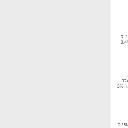
נפילות של
טכנולוגיה עלה
ב-2.7%; ירוק בתשתיות האנרגיה: שוב אנרגיה עלתה ב-4.9%, דוראל הוסיפה לערכה 5%
ת"א 35 התחזק ב-0.3%, ת"א 125 ות"א בנקים ננעלו בעליות מזעריות של פחות מ-0.1%;