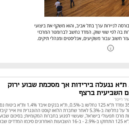
מדד ת"א 35 הוא מדד הדגל של הבורסה לניירות ערך בתל אביב, והוא משקף את ביצועי 
35 החברות הגדולות ביותר הנסחרות בה לפי שווי שוק. המדד נחשב לברומטר המרכזי 
עזר חשוב עבור משקיעים, אנליסטים ומנהלי תיקים.
↓
המדד
המדד מחושב בזמן אמת במהלך ימי המסחר, כך שכל שינוי בשווי השוק של אחת 
מהחברות הכלולות בו מתבטא מיידית במדד עצמו. מנגנון החישוב מבוסס על שווי שוק 
ות סחירות נלקחות בחשבון.
ת"א ננעלה בירידות אך מסכמת שבוע ירוק
הרכב המדד מתעדכן פעמיים בשנה – בחודשים מרץ וספטמבר – בהתבסס על 
קריטריונים של שווי שוק, סחירות והיקף פעילות. במטרה להבטיח פיזור וגיוון, הבורסה 
 השביעית ברצף
מגבילה את המשקל המרבי של כל מניה במדד ל-7%. הגבלה זו נועדה למנוע מצב שבו 
יר רייטר
חברה גדולה אחת תשפיע באופן לא מידתי על כיוון המדד, ובכך להקטין את התנודתיות 
מדד ת"א 35 ומדד ת"א 125 נחלשו ב-0.5%, ת"א בנקים איבד 1.4% ות"א בי
ר.
ב-1.3%; אל על נחלשה ב-5.3% לאחר שחברת הלואו קוסט ההונגרית וויז אייר ק
ת מרכז תפעולי בישראל, שעשוי לפגוע בחברות המקומיות; בסיכום שבועי
ת"א 35 ות"א 125 התחזקו ב-2.9% - ב-16 השבועות האחרונים סיכמו המדדים שב
ד
ק שלוש פעמים