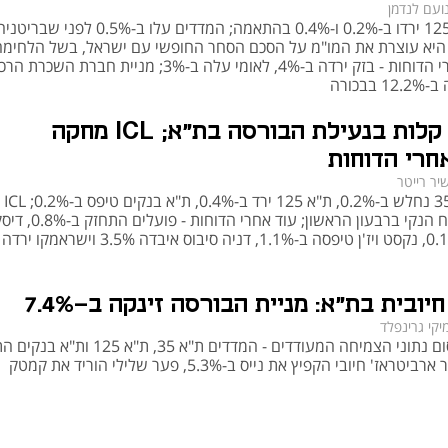
ועם לנדמן
ת"א 35 ו-125 ירדו ב-0.2% ו-0.4% בהתאמה; המדדים עלו ב-0.5% לפני שבריטנ
 היא עוצרת את המו"מ על הסכם הסחר החופשי עם ישראל, בשל הלחימה
בעזה; אחרי הדוחות - בזק ירדה ב-4%, לאומי עלה ב-3%; מניית חברת השכרת 
בבכורה
ירידות קלות בנעילת הבורסה בת"א; ICL מחקה
יר רייטר
מדד ת"א
ירידה ברווח הנקי ברבעון הראשון; עוד אחרי 
טיפס ב-0.1%, נקסט ויז'ן טיפסה ב-1.1%, דניה סיבוס איבדה 3.5% וישראמקו ירדה
יובית בת"א: מניית הבורסה זינקה ב-7.4%
יקי גרינפלד
לאחר פרסום נתוני הצמיחה המעודדים - המדדים ת"א 35, ת"א 5
ב-1%; פער ארביטראז' חיובי הקפיץ את נייס ב-5.3%, פער שלילי הוריד את קמטק