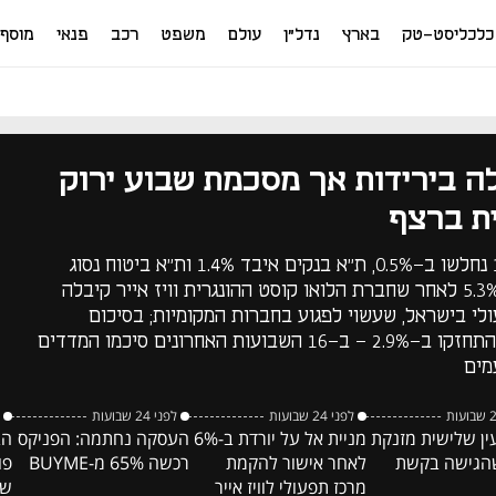
כלכליסט-טק
בארץ
נדל"ן
עולם
משפט
רכב
פנאי
מוסף
ה בירידות אך מסכמת שבוע ירוק
ת ברצף
מדד ת"א 35 ומדד ת"א 125 נחלשו ב-0.5%, ת"א בנקים איבד 1.4% ות"א ביטוח נסוג
ב-1.3%; אל על נחלשה ב-5.3% לאחר שחברת הלואו קוסט ההונגרית וויז אייר קיבלה
לי בישראל, שעשוי לפגוע בחברות המקומיות; בסיכום
שבועי - ת"א 35 ות"א 125 התחזקו ב-2.9% - ב-16 השבועות האחרונים סיכמו המדדים
מים
לפני 24 שבועות
לפני 24 שבועות
ין שלישית מזנקת
מניית אל על יורדת ב-6%
העסקה נחתמה: הפניקס
הב
הגישה בקשת
לאחר אישור להקמת
רכשה 65% מ-BUYME
פו
מרכז תפעולי לוויז אייר
של