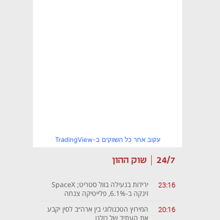
עקוב אחר כל השווקים ב-TradingView
24/7
שוק ההון
ירידות בנעילה בוול סטריט; SpaceX
23:16
זינקה ב-6.1%, פלייטיקה צנחה
ב-15.4%
המירוץ הטכנולוגי בין ארה״ב לסין יקבע
20:16
את העתיד של כולנו