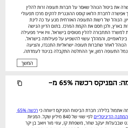
ועדה בין-משרדית אישרה את ביטול הנוהל שאסר על חברות תעופה זרות להלין 
מטוסים בישראל, ובכך אפשרה לחברת הלואו קוסט ההונגרית להקים מרכז תפעולי 
בנמל התעופה בן גוריון. הנוהל של רשות התעופה האזרחית מנע עד כה לינת 
מטוסים של חברות זרות בארץ, ולכן חסם את הקמת המרכז. בתום הדיון הגישה 
החברה בקשה רשמית למשרד התחבורה להלין מטוסים בישראל. וויז אייר מפעילה 
טיסות מוזלות ליעדים בינלאומיים, והמהלך עשוי להשפיע על פעילותה בישראל. 
רת"א התנגדה לשינוי הנוהל לאחר שחברות תעופה ישראליות התנגדו, והציעה 
בנמל התעופה רמון, אך ההחלטה התקבלה בניגוד לעמדתה.
המשך
נפתח בכרטיסייה חדשה
העסקה נחתמה: הפניקס רכשה 65% מ-
רכשה 65% 
המתנה הדיגיטליים
 לפי שווי של 840 מיליון שקל. המניות 
נרכשו מחברת אייפלנט שבבעלות יעקב שחר, משפחת קז, עוזי מור ויואב בן יקר 