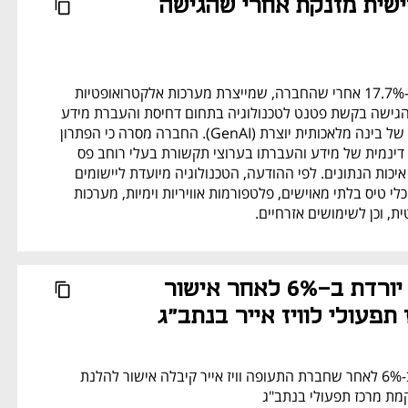
מניית עין שלישית מזנקת אחרי שהגישה 
עין שלישית מזנקת ב-17.7% אחרי שהחברה, שמייצרת מערכות אלקטרואופטיות 
לרחפנים, הודיעה כי הגישה בקשת פטנט לטכנולוגיה בתחום דחיסת והעברת מידע 
המבוססת על מודלים של בינה מלאכותית יוצרת (GenAI). החברה מסרה כי הפתרון 
מיועד לאפשר דחיסה דינמית של מידע והעברתו בערוצי תקשורת בעלי רוחב פס 
נמוך, תוך שמירה על איכות הנתונים. לפי ההודעה, הטכנולוגיה מיועדת ליישומים 
במערכות ביטחוניות, כלי טיס בלתי מאוישים, פלטפורמות אוויריות וימיות, מערכות 
, וכן לשימושים אזרחיים.
מניית אל על יורדת ב-6% לאחר אישור 
פעולי לוויז אייר בנתב"ג
מניית אל על נופלת ב-6% לאחר שחברת התעופה וויז אייר קיבלה אישור להלנת 
מת מרכז תפעולי בנתב"ג