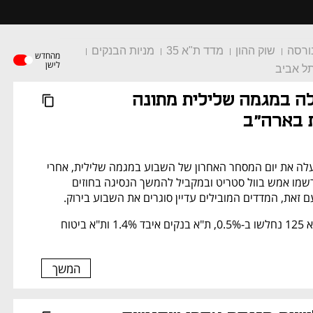
בנתב"ג
הי
ורסה
שוק ההון
מדד ת"א 35
מניות הבנקים
מהחדש
לישן
ל אביב
הבורסה ננעלה במגמה שלילית מתונה 
ת בארה"ב
הבורסה בתל אביב נעלה את יום המסחר האחרון של השבוע במגמה שלילית, אחרי 
ירידות חדות יותר שנרשמו אמש בוול סטריט ובמקביל להמשך הנסיגה בחוזים 
עם זאת, המדדים המובילים עדיין סוגרים את השבוע בירוק.
מדד ת"א 35 ומדד ת"א 125 נחלשו ב-0.5%, ת"א בנקים איבד 1.4% ות"א ביטוח 
המשך