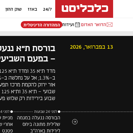
24/7
באזז
שוק ההון
הדואר האדום
ועידות
המהדורה הדיגיטלית
בורסת ת"א ננעל
13 בפברואר, 2026
- בפעם השביעי
אור ירוק להקמת מרכז תפעו
שבוע בירידות רק שלוש פע
לפני 24 שבועות
לפני 24 שבועות
הבורסה ננעלה במגמה
מניית ע
שלילית מתונה ביחס
אחרי ש
לירידות בארה"ב
פטנט