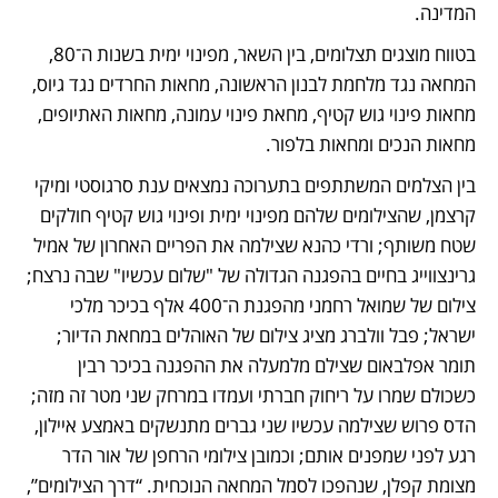
המדינה. 
בטווח מוצגים תצלומים, בין השאר, מפינוי ימית בשנות ה־80, 
המחאה נגד מלחמת לבנון הראשונה, מחאות החרדים נגד גיוס, 
מחאות פינוי גוש קטיף, מחאת פינוי עמונה, מחאות האתיופים, 
מחאות הנכים ומחאות בלפור.
בין הצלמים המשתתפים בתערוכה נמצאים ענת סרגוסטי ומיקי 
קרצמן, שהצילומים שלהם מפינוי ימית ופינוי גוש קטיף חולקים 
שטח משותף; ורדי כהנא שצילמה את הפריים האחרון של אמיל 
גרינצווייג בחיים בהפגנה הגדולה של "שלום עכשיו" שבה נרצח; 
צילום של שמואל רחמני מהפגנת ה־400 אלף בכיכר מלכי 
ישראל; פבל וולברג מציג צילום של האוהלים במחאת הדיור; 
תומר אפלבאום שצילם מלמעלה את ההפגנה בכיכר רבין 
כשכולם שמרו על ריחוק חברתי ועמדו במרחק שני מטר זה מזה; 
הדס פרוש שצילמה עכשיו שני גברים מתנשקים באמצע איילון, 
רגע לפני שמפנים אותם; וכמובן צילומי הרחפן של אור הדר 
מצומת קפלן, שנהפכו לסמל המחאה הנוכחית. “דרך הצילומים”, 