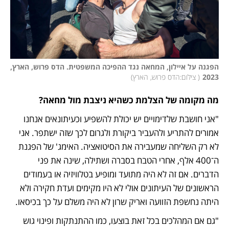
הפגנה על איילון, המחאה נגד ההפיכה המשפטית. הדס פרוש, הארץ, 
2023
(
 צילום:הדס פרוש, הארץ
)
מה מקומה של הצלמת כשהיא ניצבת מול מחאה? 
"אני חושבת שלדימויים יש יכולת להשפיע וכעיתונאים אנחנו 
אמורים להתריע ולהעביר ביקורת ולגרום לכך שזה ישתפר. אני 
לא רק השליחה שמעבירה את הסיטואציה. האימג' של הפגנת 
ה־400 אלף, אחרי הטבח בסברה ושתילה, שינה את פני 
הדברים. אם זה לא היה מתועד ומופיע בטלוויזיה או בעמודים 
הראשונים של העיתונים אולי לא היו מקימים ועדת חקירה ולא 
היתה נחשפת הזוועה ואריק שרון לא היה משלם על כך בכיסאו.
"גם אם המהלכים בכל זאת בוצעו, כמו ההתנתקות ופינוי גוש 