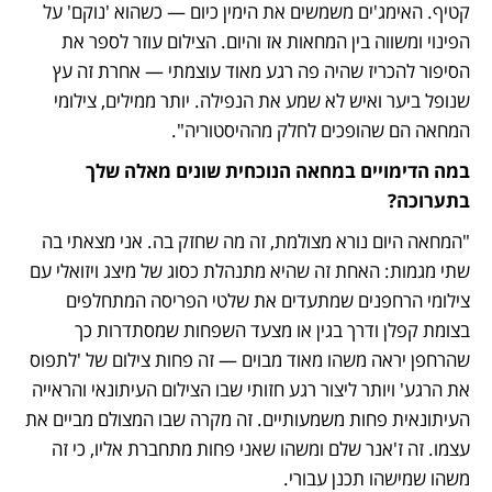
קטיף. האימג'ים משמשים את הימין כיום — כשהוא 'נוקם' על 
הפינוי ומשווה בין המחאות אז והיום. הצילום עוזר לספר את 
הסיפור להכריז שהיה פה רגע מאוד עוצמתי — אחרת זה עץ 
שנופל ביער ואיש לא שמע את הנפילה. יותר ממילים, צילומי 
המחאה הם שהופכים לחלק מההיסטוריה". 
במה הדימויים במחאה הנוכחית שונים מאלה שלך 
בתערוכה?
"המחאה היום נורא מצולמת, זה מה שחזק בה. אני מצאתי בה 
שתי מגמות: האחת זה שהיא מתנהלת כסוג של מיצג ויזואלי עם 
צילומי הרחפנים שמתעדים את שלטי הפריסה המתחלפים 
בצומת קפלן ודרך בגין או מצעד השפחות שמסתדרות כך 
שהרחפן יראה משהו מאוד מבוים — זה פחות צילום של 'לתפוס 
את הרגע' ויותר ליצור רגע חזותי שבו הצילום העיתונאי והראייה 
העיתונאית פחות משמעותיים. זה מקרה שבו המצולם מביים את 
עצמו. זה ז'אנר שלם ומשהו שאני פחות מתחברת אליו, כי זה 
משהו שמישהו תכנן עבורי.