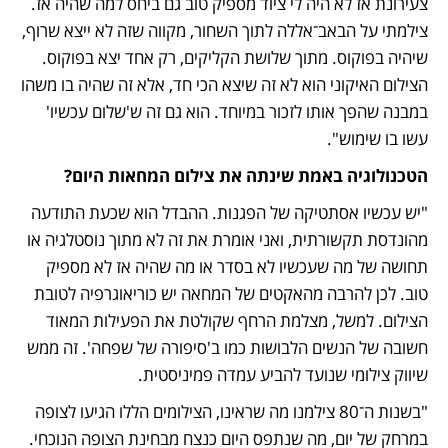
צעירונת אז לא היה לי ציוד מספיק טוב גם ביחס למה שהיה אז. 
צילמתי על הבאב־אללה לתוך השחור, מקווה שזה לא ייצא שרוף, 
שיהיה בפוקוס. מתוך שלושת הקליקים, רק אחד יצא בפוקוס. 
הצילום האיקוני הוא לא זה שיצא הכי חד, אלא זה שהיה בו משהו 
במבנה שהפך אותו לזכור במיוחד. הוא גם זה ש'שלום עכשיו' 
עשו בו שימוש". 
הטכנולוגיה באמת שינתה את צילום המחאות היום?
"יש עכשיו אסתטיקה של הפגנות. ההבדל הוא שכעת התודעה 
מהונדסת תקשורתית, ואני אומרת את זה לא מתוך נוסטלגיה או 
תחושה של מה שעכשיו לא בסדר או מה שהיה אז לא מספיק 
טוב. לכן להרבה מהאקטים של המחאה יש כוריאוגרפיה לטובת 
הצילום. למשל, מצלמת הרחף שקולטת את הפעילות המאוד 
חשובה של הנשים הלבושות כמו ב'סיפורה של שפחה'. זה ממש 
שיווק צילומי שנועד להביע עמדה פמיניסטית.
"בשנות ה־80 צילמנו מה שראינו, הצילומים הללו הגיעו לצופה 
במרחק של יום, מה שנתפס היום כנצח מבחינת הצופה הנוכחי. 