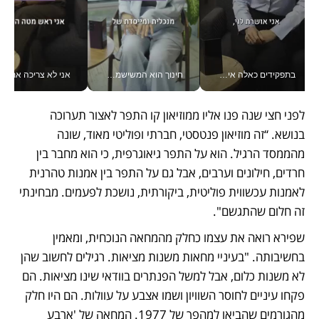
בתפקידים כאלה אי אפשר לחכות: אושרת לוי מניעה השקעות ענק מהטלפון_v
חינוך הוא המשישמה של החיים שלי - V
אני לא צריכה את המשרד:
לפני חצי שנה פנו אליו ממוזיאון קו התפר לאצור תערוכה 
בנושא. “זה מוזיאון פנטסטי, חברתי ופוליטי מאוד, שונה 
מהממסד הרגיל. הוא על התפר גיאוגרפית, כי הוא מחבר בין 
חרדים, חילונים וערבים, אבל גם על התפר בין אמנות טהרנית 
לאמנות עכשווית פוליטית, ביקורתית, נושכת לפעמים. מבחינתי 
זה חלום שהתגשם".
שפירא רואה את עצמו כחלק מהמחאה הנוכחית, ומאמין 
בחשיבותה. "בעיניי מחאות משנות מציאות. רגילים לחשוב שהן 
לא משנות כלום, אבל למשל הפנתרים בוודאי שינו מציאות. הם 
פקחו עיניים לחוסר השוויון ושמו אצבע על עוולות. הם היו חלק 
מהגורמים שהביאו למהפך של 1977. המחאה של 'ארבע 