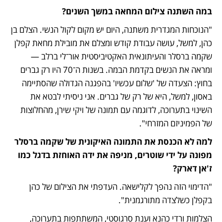
במה השתנה צילום המחאה במשך השנים?
"הנוכחות המגדרית משתנה, היום יש מקום לקול הנשי. הצלם בן 
כהן, למשל, עושה עבודת קודש ומצלם את מובילת מחאת קפלן 
שקמה ברסלר והעיתונאית האקטיביסטית אור־לי ברלב — 
ומראה את הנשים בקדמת הבמה. בשנות ה־70 היו רק גברים 
בחוץ: הצעדה של 'שלום עכשיו' בהפגנה הגדולה שהסתיימה 
באסון, למשל, היא של רק של גברים. אני ניסיתי לבטא את 
השינוי בתערוכה, לדוגמה עם תמונה של ויקי שירן, מהחלוצות 
של הפמיניזם המזרחי". 
למה לא הכנסת את התמונה האיקונית של שקמה ברסלר 
מפונה על ידי שוטרים, מניפה את ידה האוחזת בדגל כמו 
ז'אן דארק?
"הדימוי הזה נהפך לקלישאה. העדפתי את הצילום של כהן 
בקפלן כשלצדה מתורגמנית".
הצלמות ורדי כהנא וענת סרגוסטי, המשתתפות בתערוכה, 