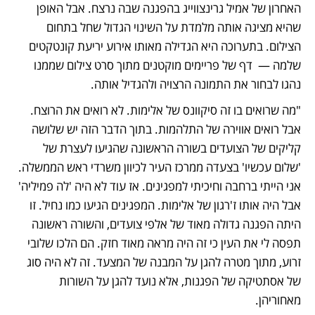
האחרון של אמיל גרינצווייג בהפגנה שבה נרצח. אבל האופן 
שהיא מציגה אותה מלמדת על השינוי הגדול שחל בתחום 
הצילום. בתערוכה היא הגדילה מאותו אירוע יריעת קונטקטים 
שלמה —  דף של פריימים מוקטנים מתוך סרט צילום שממנו 
נהגו לבחור את התמונה הרצויה ולהגדיל אותה.
"מה שרואים בו זה סיקוונס של אלימות. לא רואים את הרוצח. 
אבל רואים אווירה של התלהמות. בתוך הדבר הזה יש שלושה 
קליקים של הצועדים בשורה הראשונה שהגיעו לעצרת של 
'שלום עכשיו' בצעדה ממרכז העיר לכיוון משרדי ראש הממשלה. 
אני הייתי ברחבה וחיכיתי למפגינים. אז עוד לא היה 'לה פמיליה' 
אבל היה אותו ז'רגון של אלימות. המפגינים הגיעו כמו נחיל. זו 
היתה הפגנה גדולה מאוד של אלפי צועדים, והשורה ראשונה 
תפסה לי את העין כי זה היה מראה מאוד חזק. הם הלכו שלובי 
זרוע, מתוך מטרה להגן על המבנה של המצעד. זה לא היה סוג 
של אסתטיקה של הפגנות, אלא נועד להגן על השורות 
מאחוריהן.