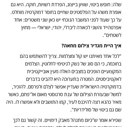
שלה: חופש ביטוי, שוויון בייצוג, הפרדת רשויות, חוקה. היא גם 
אומרת משהו על הפלסטינים שחיים בחוסר דמוקרטיה מוחלט. 
על כך שעוד לפני המשבר הנוכחי יש כאן שני משטרים: אחד 
אפרטהייד והשני לכאורה ליברלי, יהודי, ישראלי — מחוץ 
לשטחים".
איך היית מגדיר צילום מחאה?  
"לכל אחד מאיתנו יש קול ומצלמות. צריך להשתמש בהם 
בחוכמה, כי הם סוג של נשק לגיטימי לחלוטין. הצלמים 
המקצועיים הופכים במצבים האלה מעין אובייקטיבית 
לאקטיביסטים. המטרה בתערוכה היא להביט בדברים 
בדמוקרטיה הישראלית שעדיין אפשר לצלם ולפרסם. להזכיר, 
למשל שבעזרת הצילום של ענת סרגוסטי מאום אל־פחם, כאשר 
מאיר כהנא רצה להיכנס לעיר, קמו התושבים ולא אפשרו לו. היה 
שם גם ביטוי של סולידריות".
שפירא אומר ש"כיום מתנהל מאבק דימויים. זה קשור גם לכך 