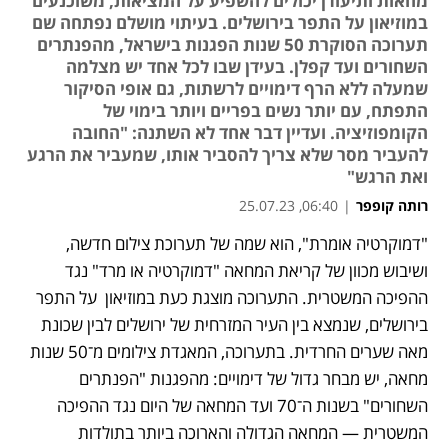
מחאות ותיעודן יכולים להשפיע על המציאות, משוכנעים
במוזיאון על התפר בירושלים. בעיתוי מושלם נפתחה שם
תערוכה הסוקרת 50 שנות הפגנות בישראל, מהפנתרים
השחורים ועד קפלן. בעידן שבו לכל אחד יש מצלמה
שמעלה ללא הרף דימויים לרשתות, גם אופי הסיקור
התפתח, עם יותר נשים בפריים ויותר בימוי של
הקומפוזיציה. ועדיין דבר אחד לא השתנה: "החובה
להעביר מסר שלא צריך להסביר אותו, שמעביר את הרגע
ואת הרגש"
רותה קופפר
|
06:40, 25.07.23
"דמוקרטיה אומרת", הוא שמה של תערוכת צילום חדשה, 
ושיבוש מכוון של קריאת המחאה "דמוקרטיה או מרד" נגד 
ההפיכה המשטרית. התערוכה מוצגת כעת במוזיאון  על התפר 
בירושלים, שנמצא בין העיר המזרחית של ירושלים לבין שכונת 
מאה שערים החרדית. בתערוכה, המאגדת צילומים מ־50 שנות 
מחאה, יש מבחר גדול של דימויים: מהפגנות "הפנתרים 
השחורים" בשנות ה־70 ועד המחאה של היום נגד ההפיכה 
המשטרית — המחאה הגדולה והארוכה ביותר בתולדות 