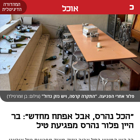
המהדורה
אוכל
הדיגיטלית
פלור אחרי הפגיעה. “התקרה קרסה, ויש נזק גדול"
(צילום: בן זומרפילד)
"הכל נהרס, אבל אפתח מחדש": בר
היין פלור נהרס מפגיעת טיל