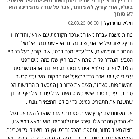
בר היין המצוין בתל אביב ניזוק מאוד מפגיעת טיל איראני.
בעליו, אורי קורץ, לא מוותר, אבל על עזרה מהמדינה הוא
לא סומך
חיליק גורפינקל
|
06:00, 02.03.26
פחות משנה עברה מאז המערכה הקודמת עם איראן, והדז'ה וו 
חריף. שוב טיל איראני, שוב נזק נוראי – שמתגמד אל מול 
ההרוגים והפצועים, אבל עדיין מכה בבטן. אורי קורץ, בעל בר היין 
הטבעי הנהדר פלור, פתח את בר היין שלו כמה ימים לפני 
ה־7.10 ואז גויס למילואים אינסופיים. ראיינתי אז את שותפתו 
עדי רייף, שנשארה לבד לתפעל את המקום. מאז עדי פרשה 
מהשותפות. כשחזר, הציב את פלור בין המסעדות החדשות הכי 
טובות בעיר. מטבח אישי פשוט מאוד אבל עם יד של שף מחונן 
שמשנה את התפריט כמעט כל יום לפי המצאי העונתי.
אני משוחח עם קורץ שעות ספורות לאחר שהטיל האיראני נפל 
לא הרחק מהבר שלו ופירק אותו לגורמים. הוא נמצא במילאנו, 
רוצה מאוד לחזור, ומספר: "הכל נהרס. אין לנו חשמל, כל ויטרינת 
העץ שהזמנתי במיוחד מנגר נהרסה. התקרה במטבח קרסה, יש 