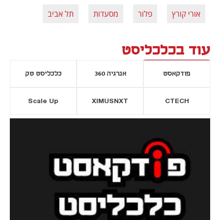
אורי קורץ
פלור
מסעדות
תל אביב
עוד בכלכליסט
פודקאסט
אנרגיה 360
כלכליסט טק
Scale Up
XIMUSNXT
CTECH
יסייה חדשה
נפתח בכרטיסייה חדשה