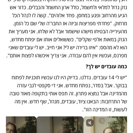
נזק גדול למלאי ולחשמל, כולל ארון החשמל והכבלים. כדור אש 
הגיע מהרחוב ופגע במחסן. פחד אלוהים". קשה לו לנהל הכל 
מרחוק. "פחדתי מפריצות וביזה אז החבר'ה שלי שם כל הזמן. 
מהעירייה הבטיחו מישהו שישמור אבל לא שלחו. אני מעריך את 
הנזק במאות אלפי שקלים". כששואלים אותו אם יפתח מחדש, 
הוא לא מהסס: "איזו ברירה יש לי? אני חייב. יש לי עובדים שאני 
מפרנס, ועכשיו אין להם עבודה. אני צריך איכשהו לפצות אותם".
כמה עובדים יש לך?
"יש לי 14 עובדים. גדלנו. בדיוק היו לנו עכשיו תוכניות לפתוח 
בבוקר. אבל בסדר, נפתח מחדש. אני די סקפטי לגבי עזרה 
מהמדינה אבל נמצא פתרון. זה תפס אותי בתקופה מאוד טובה 
של התרחבות: הבאנו ציוד, עובדים, מנהל, שף חדש. אין מה 
לעשות, זו המדינה הזו".