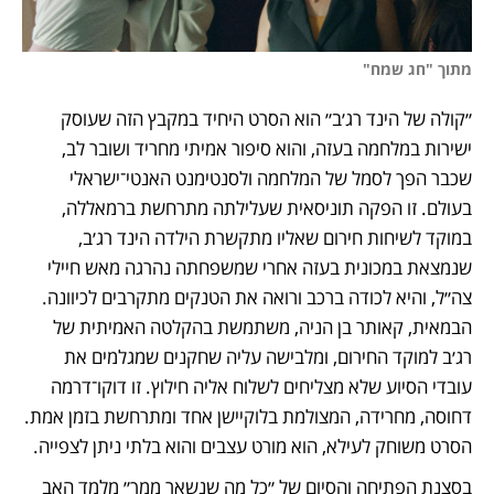
מתוך "חג שמח"
״קולה של הינד רג׳ב״ הוא הסרט היחיד במקבץ הזה שעוסק 
ישירות במלחמה בעזה, והוא סיפור אמיתי מחריד ושובר לב, 
שכבר הפך לסמל של המלחמה ולסנטימנט האנטי־ישראלי 
בעולם. זו הפקה תוניסאית שעלילתה מתרחשת ברמאללה, 
במוקד לשיחות חירום שאליו מתקשרת הילדה הינד רג׳ב, 
שנמצאת במכונית בעזה אחרי שמשפחתה נהרגה מאש חיילי 
צה״ל, והיא לכודה ברכב ורואה את הטנקים מתקרבים לכיוונה. 
הבמאית, קאותר בן הניה, משתמשת בהקלטה האמיתית של 
רג׳ב למוקד החירום, ומלבישה עליה שחקנים שמגלמים את 
עובדי הסיוע שלא מצליחים לשלוח אליה חילוץ. זו דוקו־דרמה 
דחוסה, מחרידה, המצולמת בלוקיישן אחד ומתרחשת בזמן אמת. 
הסרט משוחק לעילא, הוא מורט עצבים והוא בלתי ניתן לצפייה.
בסצנת הפתיחה והסיום של ״כל מה שנשאר ממך״ מלמד האב 