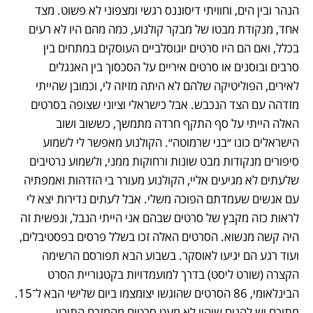
הנהר ובין הים, וחוויתי דיסוננס רגשי ומצפוני לא פשוט. מצד 
אחד, מנקודת מבטו של מבקר קולנוע, כמה מהם היו לא רעים 
בכלל, ואם הם היו סרטים יוגוסלביים העוסקים במתחים בין 
סרבים ובוסנים או סרטים איריים על הסכסוך בין האנגלים 
לאירים, הפוליטיקה שלהם לא היתה מזיזה לי, וכמובן שהייתי 
מזדהה עם הצד הנכבש. אבל כישראלי וציוני שצופה בסרטים 
האלה הייתי על סף התקף חרדה מתמשך, כששוב ושוב 
הישראלים כונו ״בני שרמוטה״. הקולנוע מאפשר לי לשמוע 
סיפורים מנקודות מבט שונות ורחוקות ממני, ולשמוע נרטיבים 
שלעתים לא מגיעים אליי, הקולנוע מעורר בי הזדהות ואמפתיה 
עם אנשים שעמדתם הפוכה משלי. אבל לעתים נדירות יצא לי 
לראות כזה מקבץ של סרטים שבהם אני הייתי הנבל, ונפשית זה 
היה קשה מנשוא. הסרטים האלה זכו בשלל פרסים בפסטיבלים, 
ועוד רגע הם יגיעו לאוסקר. בשבוע הבא תפורסם הרשימה 
הקצרה (שורט ליסט) בדרך למועמדויות בקטגוריית הסרט 
הבינלאומי, 86 הסרטים שהוגשו יצומצמו ביום שלישי הבא ל־15. 
מתוכם יש להניח שיהיו לא מעט סרטים מהמזרח התיכון. 