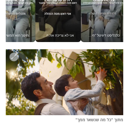
כלכליסט דיגיטל "חינוך הוא המשימה של החיים שלי"_v
אני לא צריכה את המשרד: רונית שרעבי-חדד מנהלת ארגון של 30000 עובדים מכל מקום_v
חינוך הוא המש
מתוך "כל מה שנשאר ממך"