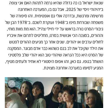
שנאת ישראל בו כה גדולה שהיא גרמה לתהות האם אני צופה 
ב״היהודי זיס״ של 2025. אבל גם בו, המערכה האחרונה 
מרשימה ומרגשת, ובדרכה אולי גם אופטימית. זהו סיפורה של 
משפחה שבורחת מיפו ב־1948 ועוקרת לשכם. ב־1978 הבן של 
גיבורי הסרט נורה בראשו על ידי חיילי צה״ל. הוא מת מוות מוחי, 
וההורים, בסצנה הכי אנושית בסרט, מחליטים לתרום את איבריו 
לחולים ערבים או יהודים. שנים אחר כך מגיעים ההורים לפגוש 
את הילד שקיבל את לב בנם כשהוא כבר אדם מבוגר. המסקנה 
של הסרט היא ככל הנראה שיהודי טוב הוא יהודי שלב פלסטיני 
הושתל בגופו. גם כאן, זהו אפוס היסטורי לא אחיד ולעתים מטיף, 
המגיע לסיומו במערכה אחרונה מצוינת.