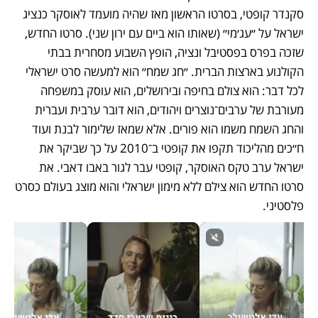
סקנדר קופטי, בסרטו הראשון מאז שהיה מועמד לאוסקר כנציג 
ישראל על ״עג׳מי״ (שאותו הוא ביים עם ירון שני). סרטו החדש, 
שזכה בפרס בפסטיבל ונציה, הופץ השבוע מסחרית בבתי 
הקולנוע בארצות הברית. ״חג שמח״ הוא למעשה סרט ישראלי 
לכל דבר: הוא צולם בחיפה ובירושלים, הוא עוסק במשפחה 
מעורבת של ערבים־נוצרים ויהודים, הוא דובר ערבית ועברית 
והחג השמח משמו הוא פורים. אלא שמאז שלימור לבנת ועוד 
ח״כים מהליכוד תקפו את קופטי ב־2010 על כך שביקר את 
ישראל ערב טקס האוסקר, קופטי עבר לגור באבו דאבי. את 
סרטו החדש הוא צילם ללא מימון ישראלי והוא מוצג בעולם כסרט 
פלסטיני.