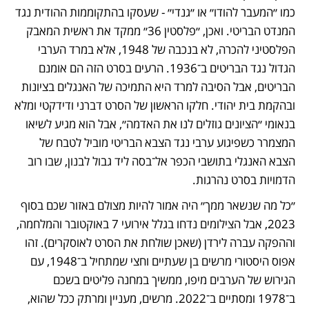
כמו ״המעבר להודו״ או ״גנדי״ - שעסקו בהתקוממות ההודית נגד 
המנדט הבריטי. ואכן, ״פלסטין 36״ ממקד את ראשית המאבק 
הפלסטיני להכרה, לא בנכבה של 1948, אלא במרד הערבי 
הגדול נגד הבריטים ב־1936. הרעים בסרט הזה הם אומנם 
הבריטים, אבל הסיבה למרד היא התמיכה של האנגלים בציונות 
ובהקמת בית יהודי. חלקו הראשון של הסרט דברני ודידקטי ומלא 
בנאומי ״הציונים גוזלים לנו את האדמה״, אבל הוא מגיע לשיאו 
המצמרר כשפיגוע ערבי נגד הצבא הבריטי מוביל לטבח של 
הצבא האנגלי בתושבי הכפר אל־בסה ליד גבול לבנון, שבו רוב 
הדמויות בסרט נהרגות. 
״כל מה שנשאר ממך״ היה אמור להיות מצולם באזור שכם בסוף 
2023, אבל הצילומים נדחו בגלל אירועי 7 באוקטובר והמלחמה, 
וההפקה עברה לירדן (שאכן שולחת את הסרט לאוסקרים). זהו 
אפוס היסטורי מרשים בן שעתיים וחצי שמתחיל ב־1948, עם 
הגירוש של הערבים מיפו, ממשיך במחנה פליטים בשכם 
ב־1978 ומסתיים ב־2022. מרשים, מעניין ומרתק ככל שהוא, 