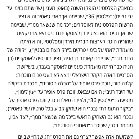
במאבק הפלסטיני הופקו השנה (באופן מעניין שלושתם בוימו על 
ידי נשים): ״פלסטין 36״, שביימה אן־מארי ג׳אסיר והוא נציג 
הרשות הפלסטינית לאוסקרים; ״כל מה שנשאר ממך״, שביימה 
שריאן דביס והוא נציג ירדן לאוסקרים (דביס היא אמריקאית 
שהוריה היגרו לארצות הברית מירדן ומפלסטין, והיא היתה 
מועמדת לאמי על בימוי פרקים ב״רק רוצחים בבניין״), ו״קולה של 
הינד רג׳ב״, שביימה קאותר בן הניה, נציג תוניסיה לאוסקרים (בן 
הניה כבר היתה מועמדת פעמיים לאוסקר בעבר). בשלושת 
הסרטים האלה הקהל הישראלי ימצא לא מעט פנים מוכרות: 
קלרה חורי, זוכת פרס אופיר על ״הכלה הסורית״, מככבת ב״קולה 
של הינד רג׳ב״; היאם עבאס, זוכת פרס אופיר על ״עץ לימון״, 
מופיעה ב״פלסטין 36״, ולצידה סאלח בכרי, זוכה פרס אופיר על 
״ביקור התזמורת״ (בכרי הוא שחקן קבוע בכל סרטיה של ג׳אסיר); 
ובכרי הוא גם השחקן הראשי ב״כל מה שנשאר ממך״, לצד אביו, 
מוחמד בכרי, שכיכב ב״מאחורי הסורגים״. 
לשלושת אלה אפשר לצרף גם את הסרט ״חג שמח״ שביים 