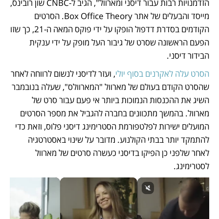
הזדמנויות רבות עבור דיסני ומארוול", הגיב ל-CNBC שון רובינס, 
מייסד והבעלים של אתר Box Office Theory. הסרטים 
הקודמים בסדרת דדפול הופקו על ידי פוקס המאה ה-21, כך שזו 
הפעם הראשונה שסרט של גיבור העל מופק על ידי ענקית 
הבידור דיסני. 
הסרט עלה לאקרנים בסוף יולי
, ועזר לדיסני לנשום לרווחה לאחר 
שהסרט הקודם בעולם של מארוול "המארוולס", שעלה בנובמבר 
השיג את ההכנסות הנמוכות ביותר אי פעם עבור סרט של 
מארוול. בהמשך מתכוונים בחברה להגביל את מספר הסרטים 
המועלים ישירות לפלטפורמת הסטרימינג דיסני פלוס, וזאת כדי 
להתמקד יותר בבתי הקולנוע. מדובר על שינוי באסטרטגיה 
לאחר שלפני כן הפיקו בדיסני כעשרה סרטים של מארוול 
לסטרימינג. 