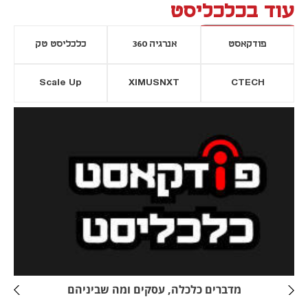
עוד בכלכליסט
פודקאסט
אנרגיה 360
כלכליסט טק
Scale Up
XIMUSNXT
CTECH
יסייה חדשה
נפתח בכרטיסייה חדשה
מדברים כלכלה, עסקים ומה שביניהם