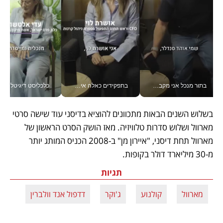
בתור מנכל אני מקבל מאות החלטות ביום, וה- Galaxy Z Fold8 Ultra עוזר לי לחתוך אותן מהר יותר_v
בתפקידים כאלה אי אפשר לחכות: אושרת לוי מניעה השקעות ענק מהטלפון_v
כלכליסט דיגיטל
בשלוש השנים הבאות מתכוונים להוציא בדיסני עוד שישה סרטי 
מארוול ושלוש סדרות טלוויזיה. מאז הושק הסרט הראשון של 
מארוול תחת דיסני, "איירון מן" ב-2008 הכניס המותג יותר 
מ-30 מיליארד דולר בקופות. 
תגיות
מארוול
קולנוע
ג'וקר
דדפול אנד וולברין