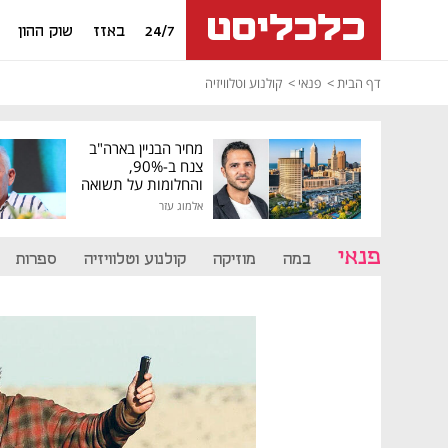
24/7
באזז
שוק ההון
דף הבית
פנאי
קולנוע וטלוויזיה
מחיר הבניין בארה"ב
צנח ב-90%,
והחלומות על תשואה
גבוהה התנפצו
אלמוג עזר
פנאי
במה
מוזיקה
קולנוע וטלוויזיה
ספרות