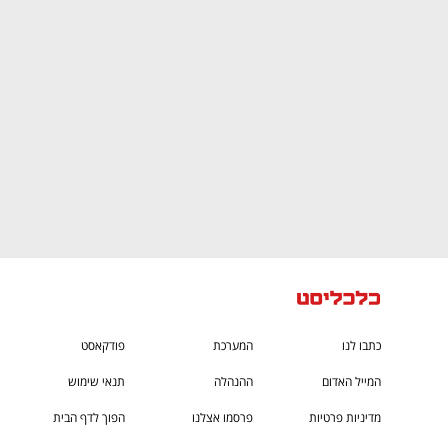
CTech – the
הבית של ההייטק הישראלי
כתבו לנו
המערכת
פודקאסט
המייל האדום
ההנהלה
תנאי שימוש
מדיניות פרטיות
פרסמו אצלנו
הפוך לדף הבית