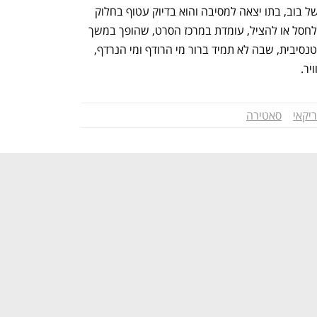
הקולונל ממוטטים את דלת בית המחבוא של בוב, בתו יצאה למסיבה והוא בדיוק עטוף בחלוק 
ומסטול כולו. הבת, שכולם מנסים להשיג, לחסל או להציל, עומדת במרכז הסרט, שהופך במשך 
כשעתיים לסצנת מרדף אחת ארוכה ואינסטנסיבית, שבה לא תמיד ברור מי הרודף ומי הנרדף, 
יר.
יקאי
סאטירה
נפתח בכרטיסייה חדשה
נפתח בכרטיסייה חדשה