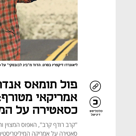
ליאונרדו דיקפריו בסרט. הדוד מ"ביג לבובסקי" על ס
פול תומאס אנדר
אמריקאי מטורף:
כסאטירה על המי
כלכליסט
דיגיטל
"קרב רודף קרב", האפוס המצוין וה
סאטירה על אמריקה המיליטריסטית