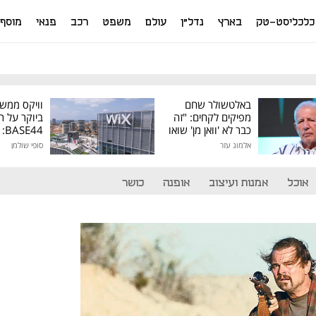
כלכליסט-טק
בארץ
נדל"ן
עולם
משפט
רכב
פנאי
מוסף
באלטשולר שחם
וויקס ממש
מפיקים לקחים: "זה
ביוקר על ר
כבר לא 'וואן מן' שואו
44
של גילעד"
אלמוג עזר
סופי שולמן
מיליון דולר
אוכל
אמנות ועיצוב
אופנה
כושר