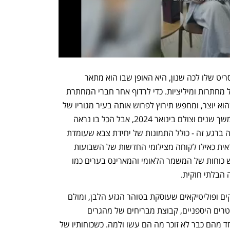
התוספת של אנדרסון ומה שהופך את התסריט שלו לכה שנון, היא האופן שבו הוא מתאר 
אמריקה שאין בה ממסד, אלא רק אוסף של מחתרות ומיליציות. כדי לרדוף אחר חברי המחתרת 
הקולונל מגייס לעזרתו מיליציה חמושה שהוא יוצר, ומחפש תירוץ לפרוש אותה בעיר מגוריו של 
פט, שכעת קוראים לו בוב. הסרט נכתב במשך שנים וצולם בינואר 2024, אבל הכל בו נראה 
כאילו נכתב בתגובה למה שקורה באמריקה ברגע זה - כולל התמונות של יחידת צבא שעומדת 
מול אזרחים על אדמת עיר אמריקאית הנראית כאילו לקוחה מצילומי החדשות של השבועות 
האחרונים, כשהנשיא טראמפ הורה לפרוש כוחות של המשמר הלאומי והמארינס בערים כמו 
ה הבלתי חוקית.
לצידם נמצאת אחווה סודית של אנשי עסקים ופוליטיקאים שעוסקת בטוהר הגזע הלבן, ומולם 
עומדות נזירות מגדלות גראס, חבורת סקייטרים היספניים, קבוצת מבריחים של מהגרים 
מקסיקנים והשאריות מהמחתרת, שאף אחד מהם כבר לא זוכר מה הם עשו ולמה. כשכוחותיו של 