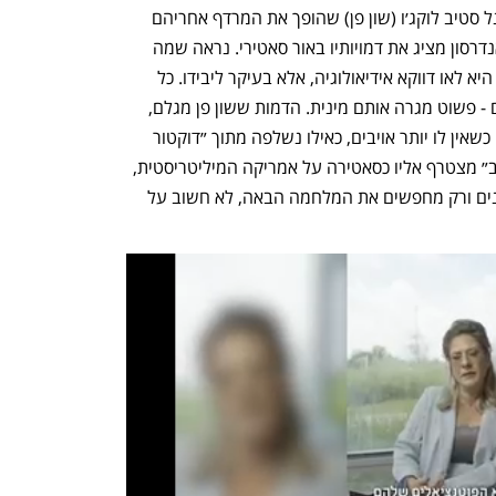
הם צוברים לעצמם אויב בדמותו של קולונל סטיב לוקג׳ו (שון פן) שהופך את המרדף אחריהם 
לעניין אישי, שיימשך שנים. כבר בפתיח אנדרסון מציג את דמויותיו באור סאטירי. נראה שמה 
שמתדלק את החבורה המיליטנטית הזאת היא לאו דווקא אידיאולוגיה, אלא בעיקר ליבידו. כל 
האקשן הזה - היריות, הפיצוצים, המרדפים - פשוט מגרה אותם מינית. הדמות ששון פן מגלם, 
של הלוחם שלא מוכן להפסיק להילחם גם כשאין לו יותר אויבים, כאילו נשלפה מתוך ״דוקטור 
סטריינג’לאב״ של קובריק, ו״קרב רודף קרב״ מצטרף אליו כסאטירה על אמריקה המיליטריסטית, 
שבה הצבא וגם האזרחים חמושים ומאומנים ורק מחפשים את המלחמה הבאה, לא חשוב על 