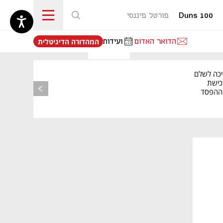
Duns 100
פורטל פיננסי
נפתח בכרטיסייה חדשה
הדואר האדום
ועידות
המהדורה הדיגיטלית
יכה לשלם
כישת
BASE: ההפסד
הרבעוני זינק ל-76