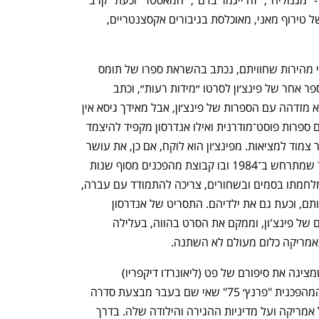
רודף קרב״. כולם מציגים אמריקה במצב של טירוף מאני, מאוכלסת בגיבורים אקסצנטריים, 
״קרב רודף קרב״, שהוא שלוש השעות הכי מהירות שחוויתם, נכתב בהשראת ספרו של תומס 
פינצ׳ון, ״Vineland״. אנדרסון כבר עיבד ספר אחר של פינצ׳ון לסרטו ״מידות רעות״, וכתב 
בהשראתו את ״המאסטר״. כך שברור שהוא מזדהה עם הספרות של פינצ׳ון, אבל מאידך גיסא אין 
יוצרים שונים משני אלה. פינצ׳ון מזוהה עם ספרות פוסט־מודרנית ואילו אנדרסון מקפיד להיצמד 
לקולנוע שעלילותיו מוגזמות אבל הוא נותר צמוד למציאות. מפינצ׳ון הוא לוקח, אם כן, את עושר 
הדמויות ועומס העלילות. פינצ׳ון כתב ספר שמתרחש ב־1984 ובו קבוצת מהפכנים מסוף שנות 
ה־60, שנלחמו נגד וייטנאם ונגד ניקסון ומלחמתו בסמים ובשחורים, צריכה להתמודד עם עברה, 
ועם העובדה שהמדינה ממשיכה לרדוף אותם, וכעת גם את ילדיהם. התסריט של אנדרסון 
מתבסס רק על קווי מתאר עלילתיים כלליים של פינצ'ון, וממקם את הסרט בהווה, בעלילה 
הסרט מתחיל עם אקספוזיציה בת שעה שמציגה את סיפורם של פט (ליאונרדו דיקפריו) 
ופרפידיה (טיאנה טיילור), חברי הקבוצה המהפכנית "פרנץ׳ 75" שאי שם בעבר מבצעת סדרה 
של פעולות טרור ובכך מכריזה מלחמה על אמריקה ועל מדיניות ההגירה והילודה שלה. בדרך 