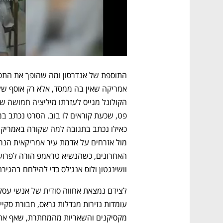
וושינגטון ולוס אנג׳לס כדי להילחם בהגיר