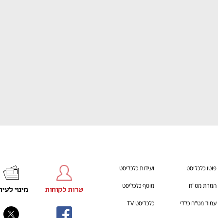
ענף במתח גבוה
מדברים כלכלה, עסקים ומה שב
פוטו כלכליסט
ועידות כלכליסט
המרת מט"ח
מוסף כלכליסט
שרות לקוחות
מינוי לעית
עמוד מט"ח כללי
כלכליסט TV