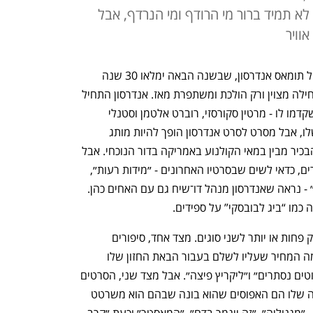
 תמיד ברור מי הרודף ומי הנרדף, אבל
אוויר
״קרב רודף קרב״ הוא סרטו העשירי של פול תומאס אנדרסון, שבשנה הבאה ימלאו 30 שנה 
לקריירה הקולנועית המפוארת שלו, שהתחילה מצוין ורק הולכת ומשתפרת מאז. אנדרסון התחיל 
כמי שסרטיו ציטטו סרטים של מאסטרים שקדמו לו - מרטין סקורסזי, רוברט אלטמן וסטנלי 
קובריק - ומשהו מהם נותר בתוך הדנ"א שלו, אבל מסרט לסרט אנדרסון הופך להיות מותג 
שעומד בפני עצמו, אולי הגדול, החשוב והבכיר מבין במאי הקולנוע באמריקה בדור הנוכחי. אבל 
ככל שעוסקים בהשפעות ובדיאלוג בין יוצרים, כדאי לשים שבסרטיו האחרונים - ״מידות רעות״, 
״ליקריץ פיצה״ וכעת ״קרב רודף קרב קרב״ - נראה שאנדרסון מנהל דו־שיח גם עם האחים כהן. 
כמו “ביג לבובסקי” על ספידים.
את הפילמוגרפיה של אנדרסון אפשר לחלק פחות או יותר לשני סוגים. מצד אחד, סיפורים 
שנראים אישיים, על איך אדם נהיה אמן ומה המחיר שעליו לשלם בעבור הבאת החזון שלו 
מהכוח אל הפועל. כך היו ״לילות בוגי״, ״חוטים נסתרים״ ו״ליקריץ פיצה״. אבל מצד שני, הסרטים 
המשמעותיים והבולטים יותר בפילמוגרפיה שלו הם האפוסים שהוא בונה שבהם הוא משרטט 
פורטרט של אמריקה לאורך שנים ודמויות - ״מגנוליה״, ״זה ייגמר בדם״, ״המאסטר״ וכעת ״קרב 