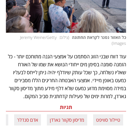
כל האזור נסגר לקראת החתונה 
(
צילום: Jeremy Weine/Getty 
)
Images
עוד דווח שבני הזוג הסתמכו על אמצעי הגנה מתוחכם יותר - כל 
הזמנה סומנה בסימן מים ייחודי הנושא את שמו של האורח 
שאליו נשלחה, כך שכל עותק שיודלף יהיה ניתן לייחס לבעליו 
כמעט באופן מיידי. אמצעי האבטחה החריגים הללו מסבירים 
במידה מסוימת מדוע כמעט שלא דלף מידע מתוך מדיסון סקוור 
גארדן, למרות ימים של פעילות קדחתנית סביב המקום.
תגיות
טיילור סוויפט
מדיסון סקוור גארדן
אדם סנדלר
טרא