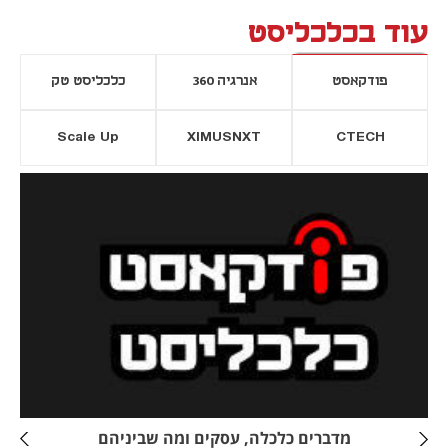
עוד בכלכליסט
פודקאסט
אנרגיה 360
כלכליסט טק
Scale Up
XIMUSNXT
CTECH
יסייה חדשה
נפתח בכרטיסייה חדשה
מדברים כלכלה, עסקים ומה שביניהם