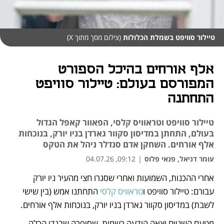
טיילור סוויפט בשמלת הכלולות
(צילום מסך מתוך X)
אלף אורחים בהיכל הספורט
המפורסם בעולם: טיילור סוויפט
התחתנה
טיילור סוויפט וטראוויס קלסי, הפאוור קאפל הגדול
בעולם, התחתן במדיסון סקוור גארדן בניו יורק, בנוכחות
אלף אורחים. השחקן אדם סנדלר ניהל את הטקס
עומר דניאל, פנאי פלוס
|
09:12, 04.07.26
אחרי ההכנות, השמועות ואחרי שסגרו חצי מהעיר ניו יורק 
נפתח בכרטיסייה חדשה
עבורם: טיילור סוויפט ו
טראוויס קלסי
 התחתנו אמש (בין שישי 
לשבת) במדיסון סקוור גארדן בניו יורק, בנוכחות אלף אורחים.
מטעם השניים יצאה הודעה רשמית, שסיפרה שבגדי הכלה 