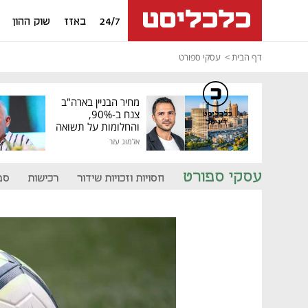
24/7
באזז
שוק ההון
דף הבית
עסקי ספורט
מחיר הבניין בארה"ב
צנח ב-90%,
כלכליסט
דיגיטל
והחלומות על תשואה
גבוהה התנפצו
אלמוג עזר
עסקי ספורט
חסויות וזכויות שידור
רכישות
ספ