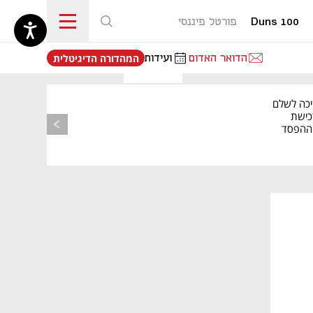
Duns 100
פורטל פיננסי
נפתח בכרטיסייה חדשה
הדואר האדום
ועידות
המהדורה הדיגיטלית
יכה לשלם
כישת
BASE: ההפסד
הרבעוני זינק ל-76