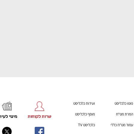
ענף במתח גבוה
מדברים כלכלה, עסקים ומה שב
פוטו כלכליסט
ועידות כלכליסט
המרת מט"ח
מוסף כלכליסט
שרות לקוחות
מינוי לעית
עמוד מט"ח כללי
כלכליסט TV