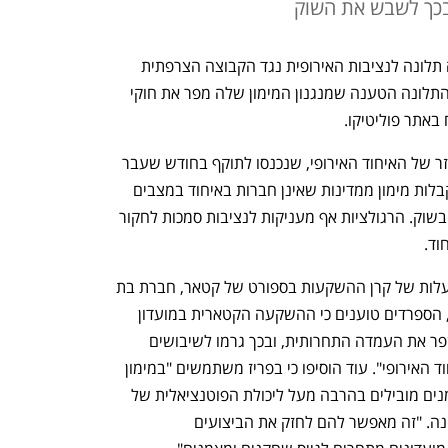
ובכך לשבש את השוק
, הגישה תלונה לנציבות האירופית נגד הקבוצה הצרפתית 
פריז סן ז'רמן, שבבעלות קטארית. במרכז התלונה הטענה שמנגנון המימון שלה מפר את חוקי 
 באתר פוליטיקו. 
בלה ליגה התבססו על רגולציות המימון הזר של האיחוד האירופי, שנכנסו לתוקף בחודש שעבר 
ומציבות הגבלות על חברות אירופיות המקבלות מימון ממדינות שאינן חברות באיחוד במצבים 
בהם המימון הזה עלול להוביל לשיבושים בשוק. הרגולציות אף מעניקות לנציבות סמכות לחקור 
וד.
מאז 2011 נמצאת פריז סן ז'רמן תחת הבעלות של קרן ההשקעות בספורט של קטאר, חברת בת 
של קרן ההון הריבונית של המדינה. אולם, הספרדים טוענים כי ההשקעה הקטארית במועדון 
העניקה לו יתרון לא הוגן, ואפשרה לו "לשפר את העמדה התחרותית, ובכך גרמו לשיבושים 
משמעותיים במספר מדינות ושווקים באיחוד האירופי". עוד הוסיפו כי בפריז משתמשים "במימון 
הזר של קטאר כדי להחתים שחקנים ומאמנים מובילים בהרבה מעל ליכולת הפוטנציאלית של 
המועדון במצב נורמלי בשוק", נכתב בתלונה. "זה מאפשר להם לחזק את הביצועים 