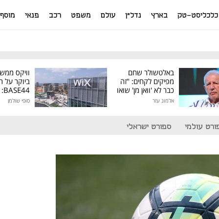
כלכליסט-טק
בארץ
נדל"ן
עולם
משפט
רכב
פנאי
מוסף
באלטשולר שחם
וויקס ממש
מפיקים לקחים: "זה
ביוקר על ר
כבר לא 'וואן מן' שואו
44
של גילעד"
אלמוג עזר
סופי שולמן
מיליון דולר
ורט עולמי
ספורט ישראלי