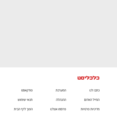
CTech – the
הבית של ההייטק הישראלי
כתבו לנו
המערכת
פודקאסט
המייל האדום
ההנהלה
תנאי שימוש
מדיניות פרטיות
פרסמו אצלנו
הפוך לדף הבית