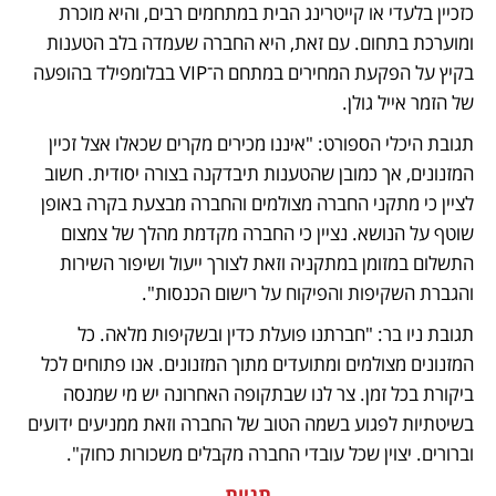
כזכיין בלעדי או קייטרינג הבית במתחמים רבים, והיא מוכרת 
ומוערכת בתחום. עם זאת, היא החברה שעמדה בלב הטענות 
בקיץ על הפקעת המחירים במתחם ה־VIP בבלומפילד בהופעה 
של הזמר אייל גולן.   
תגובת היכלי הספורט: "איננו מכירים מקרים שכאלו אצל זכיין 
המזנונים, אך כמובן שהטענות תיבדקנה בצורה יסודית. חשוב 
לציין כי מתקני החברה מצולמים והחברה מבצעת בקרה באופן 
שוטף על הנושא. נציין כי החברה מקדמת מהלך של צמצום 
התשלום במזומן במתקניה וזאת לצורך ייעול ושיפור השירות 
והגברת השקיפות והפיקוח על רישום הכנסות". 
תגובת ניו בר: "חברתנו פועלת כדין ובשקיפות מלאה. כל 
המזנונים מצולמים ומתועדים מתוך המזנונים. אנו פתוחים לכל 
ביקורת בכל זמן. צר לנו שבתקופה האחרונה יש מי שמנסה 
בשיטתיות לפגוע בשמה הטוב של החברה וזאת ממניעים ידועים 
וברורים. יצוין שכל עובדי החברה מקבלים משכורות כחוק". 
תגיות