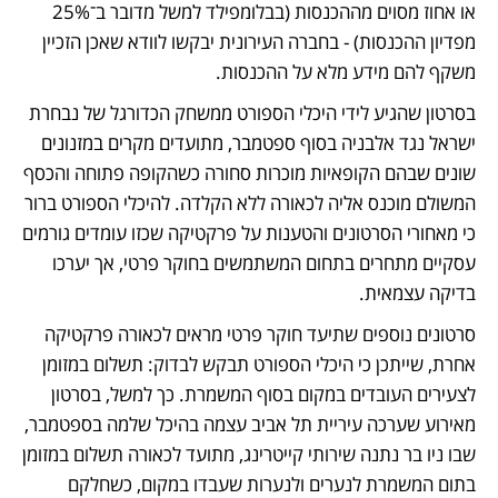
או אחוז מסוים מההכנסות (בבלומפילד למשל מדובר ב־25% 
מפדיון ההכנסות) - בחברה העירונית יבקשו לוודא שאכן הזכיין 
משקף להם מידע מלא על ההכנסות. 
בסרטון שהגיע לידי היכלי הספורט ממשחק הכדורגל של נבחרת 
ישראל נגד אלבניה בסוף ספטמבר, מתועדים מקרים במזנונים 
שונים שבהם הקופאיות מוכרות סחורה כשהקופה פתוחה והכסף 
המשולם מוכנס אליה לכאורה ללא הקלדה. להיכלי הספורט ברור 
כי מאחורי הסרטונים והטענות על פרקטיקה שכזו עומדים גורמים 
עסקיים מתחרים בתחום המשתמשים בחוקר פרטי, אך יערכו 
בדיקה עצמאית. 
סרטונים נוספים שתיעד חוקר פרטי מראים לכאורה פרקטיקה 
אחרת, שייתכן כי היכלי הספורט תבקש לבדוק: תשלום במזומן 
לצעירים העובדים במקום בסוף המשמרת. כך למשל, בסרטון 
מאירוע שערכה עיריית תל אביב עצמה בהיכל שלמה בספטמבר, 
שבו ניו בר נתנה שירותי קייטרינג, מתועד לכאורה תשלום במזומן 
בתום המשמרת לנערים ולנערות שעבדו במקום, כשחלקם 