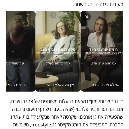
מעידים כי זה הנוהג השגור.   
אני לא צריכה את המשרד: רונית שרעבי-חדד מנהלת ארגון של 30000 עובדים מכל מקום_v
אין שעה שלא התעסקתי במשבר - טל אלכסנדרוביץ’ שגב מנהלת משברים תקשורתיים מכל מקום עם ה- Galaxy Z Fold8 Ultra שלה_v
בתור מנכל אני מקבל מאות הח
“ניו בר שרותי מזון” נמצאת בבעלות משותפת של צחי בן שבת, 
אברהם חסון ודביר פלדבוי (שהיה בעברו שותף מיעוט בחברה 
שהפעילה את גן אורנים, שקרסה לאחר שנקלע לחובות עתק). 
החברה, המפעילה את מותג הקייטרינג freestyle, משמשת 