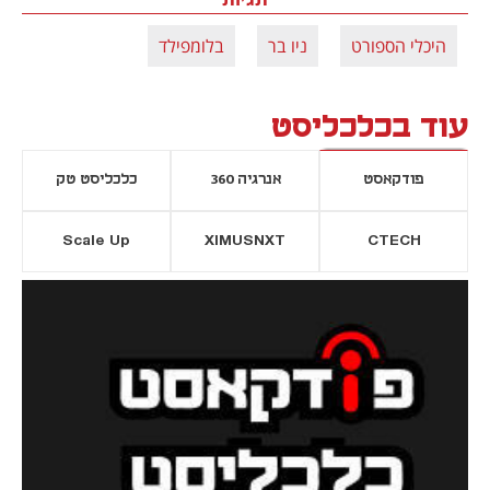
היכלי הספורט
ניו בר
בלומפילד
עוד בכלכליסט
פודקאסט
אנרגיה 360
כלכליסט טק
Scale Up
XIMUSNXT
CTECH
יסייה חדשה
נפתח בכרטיסייה חדשה