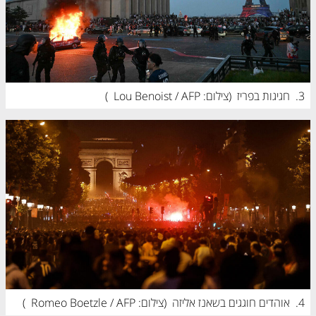
3.
חגיגות בפריז  (
צילום: Lou Benoist / AFP
)
4.
אוהדים חוגגים בשאנז אליזה  (
צילום: Romeo Boetzle / AFP
)