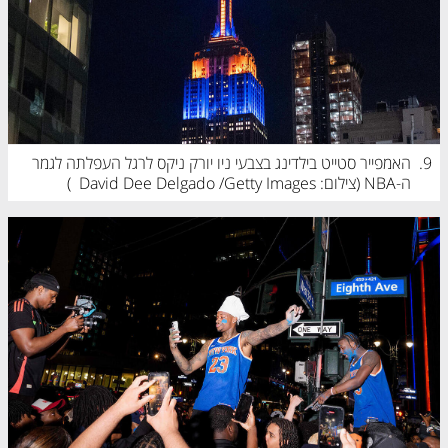
9.
האמפייר סטייט בילדינג בצבעי ניו יורק ניקס לרגל העפלתה לגמר 
ה-NBA (
צילום: David Dee Delgado /Getty Images
)