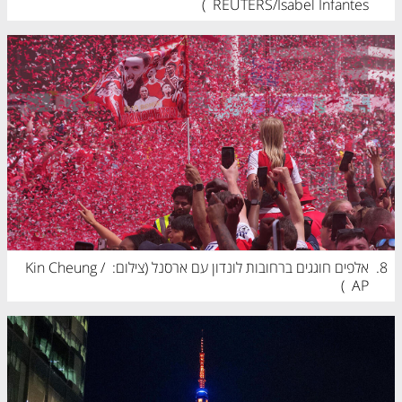
)
REUTERS/Isabel Infantes
8.
אלפים חוגגים ברחובות לונדון עם ארסנל (
צילום: Kin Cheung / 
)
AP