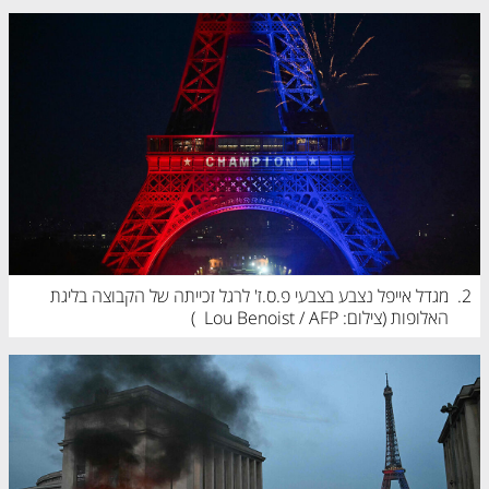
2.
מגדל אייפל נצבע בצבעי פ.ס.ז' לרגל זכייתה של הקבוצה בליגת 
האלופות (
צילום: Lou Benoist / AFP
)