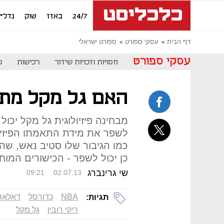
24/7
באזז
שוק
נדל"ן
דף הבית
עסקי ספורט
ספורט ישראלי
עסקי ספורט
חסויות וזכויות שידור
רכישות
ס
האם גל מקל מתאים 
כמו הגיבור שלו סטיב נאש, שה
כן יכול לשפר - הכישורים המוחי
שי גרינברג
09:21
02.07.13
NBA
כדורסל
דאלאס
תגיות:
ריקי רוביו
גל מקל