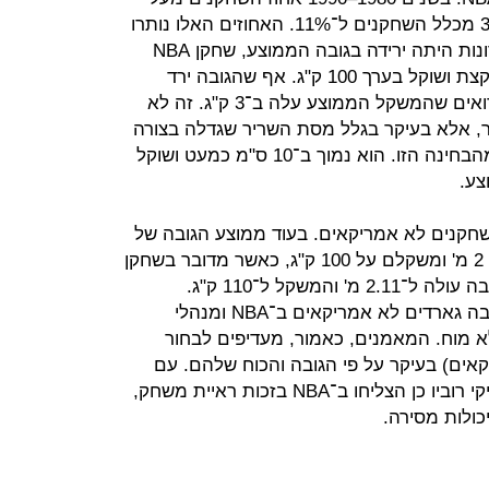
2.13 מ' עלה באופן משמעותי מ־3.5% מכלל השחקנים ל־11%. האחוזים האלו נותרו
כך שנים ארוכות, ואף שבשנים האחרונות היתה ירידה בגובה הממוצע, שחקן NBA
ממוצע כיום מתנשא לגובה של 2 מ' וקצת ושוקל בערך 100 ק"ג. אף שהגובה ירד
משנות התשעים בכמה ס"מ, אנחנו רואים שהמשקל הממוצע עלה ב־3 ק"ג. זה לא
ם ב־NBA שמנים יותר, אלא בעיקר בגלל מסת השריר שגדלה בצורה
משמעותית. גל בנחיתות "מספרית" מהבחינה הזו. הוא נמוך ב־10 ס"מ כמעט ושוקל
חקנים לא אמריקאים. בעוד ממוצע הגובה של
שחקנים ילידי ארצות הברית עומד על 2 מ' ומשקלם על 100 ק"ג, כאשר מדובר בשחקן
שלא נולד בארצות הברית ממוצע הגובה עולה ל־2.11 מ' והמשקל ל־110 ק"ג.
משמעות הנתונים האלו היא שאין הרבה גארדים לא אמריקאים ב־NBA ומנהלי
לא מוח. המאמנים, כאמור, מעדיפים לבחור
אים) בעיקר על פי הגובה והכוח שלהם. עם
זאת, שחקנים זרים כמו סטיב נאש וריקי רוביו כן הצליחו ב־NBA בזכות ראיית משחק,
כולות מסירה.