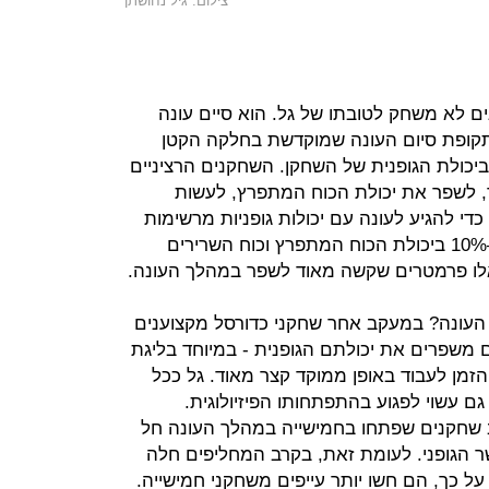
צילום: גיל נחושתן
ם לא משחק לטובתו של גל. הוא סיים עונה
 תקופת סיום העונה שמוקדשת בחלקה הקטן
יכולת הגופנית של השחקן. השחקנים הרציניים
, לשפר את יכולת הכוח המתפרץ, לעשות
כדי להגיע לעונה עם יכולות גופניות מרשימות
יותר. מחקרים מראים שיפור של 5%–10% ביכולת הכוח המתפרץ וכוח השרירים
אלו פרמטרים שקשה מאוד לשפר במהלך העונה.
 העונה? במעקב אחר שחקני כדורסל מקצוענים
משפרים את יכולתם הגופנית - במיוחד בליגת
 והזמן לעבוד באופן ממוקד קצר מאוד. גל ככל
 עשוי לפגוע בהתפתחותו הפיזיולוגית.
N עולה כי בקרב שחקנים שפתחו בחמישייה במהלך העונה חל
שר הגופני. לעומת זאת, בקרב המחליפים חלה
על כך, הם חשו יותר עייפים משחקני חמישייה.