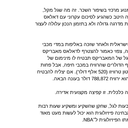
נוע מרכזי בשיפור השכר. זה מה שגל מקל,
 היטב כשהגיע לסיכום עקרוני עם דאלאס
עתים קפיצת מדרגה גדולה ולא בתזמון הנכון עלולה לעצור
ישראלית ולאחר שזכה באליפות במדי מכבי
נה, צפוי כאמור להצטרף לדאלאס מאבריקס
ל של המאבריקס תבטיח לו מינימום של
4 דולר. הרבה יותר מ־130 אלף הדולרים שהרוויח במכבי חיפה, אבל פחות
מההסכם שנהנה ממנו באיטליה בבנטון טרוויזו (520 אלף דולר). אם יצליח להבטיח
לר בעונה הבאה.
עות לגל, שחקן שהשקיע ומשקיע שעות רבות
בחינה פיזיולוגית הוא יכול לעשות מעט מאוד