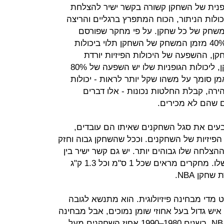
ופנית של השחקן קשורה בקשר ישיר להצלחת
כולות הניתור, הכוח המתפרץ ברגליים והריצה
המשחק של כל שחקן. על פי מחקר שפורסם
ב־"Journal of Human Kinetics", כ־40% מזמן המשחק של השחקן תלוי ביכולות
קן, ההשפעה של היכולות הפיזיות יורדת
ל־20%. כשמאמן לא מכיר את השחקן, ליכולות הגופניות שלו יש השפעה של 80%
ן סומך על משהו שקל יותר לראות - יכולות
הירה, קבלת החלטות נכונות - אלו דברים
 שהם לא מכירים.
ם רבים ב־NBA אינם קובעים את סגל השחקנים שאיתו הם עובדים,
 הפיזיות של השחקנים. וככל שהשחקן גבוה וחזק
ההצלחה שלו גבוהים יותר. יש גם קשר ישיר בין
גודל השחקן לפוטנציאל ההשתכרות שלו. מחקרים מראים שכל 1 ס"מ וכל 1.3 ק"ג
ט מדי מבחינה פיזיולוגית. הוא מתנשא לגובה
ק"ג. הוא אמנם איש גדול בעל אחוזי שומן נמוכים, אבל מבחינה
פיזית הוא הרבה מתחת לממוצע ב־NBA. בשנים 1980–1990 אחוז השחקנים מעל