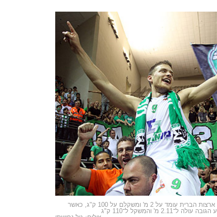
גל מקל. בעוד ממוצע הגובה של שחקנים ילידי ארצות הברית עומד על 2 מ' ומשקלם על 100 ק"ג, כאשר
 מ' והמשקל ל־110 ק"ג