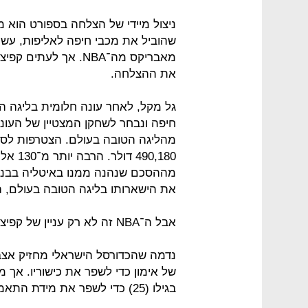
ניצול מיידי של הצלחה בספורט הוא מ
שהוביל את מכבי חיפה לאליפות, עשה
מאבריקס מה־NBA. אך ל
את ההצלחה.
גל מקל, לאחר עונה חלומית בליגה ה
חיפה ונבחר לשחקן המצטיין של העו
מהליגה הטובה בעולם. הצטרפות לסג
90,180
את הישארותו בליגה הטובה בעולם, הוא ירוויח 788,872 דו
אבל ה־NBA זה לא רק עניין של קפיצה כלכלית. זו קפיצה מקצועית אדירה.
נדמה שהכדורסל הישראלי מחזיק אצב
של אימון כדי לשפר את כישוריו. אך מ
בגילו (25) כדי לשפר את מידת התאמתו הפיזיולוגית ל־NBA.