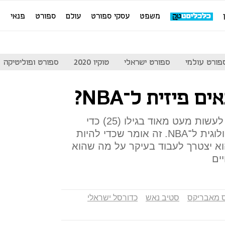
משפט
עסקי ספורט
עולם
ספורט
פנאי
מ
פורט עולמי
ספורט ישראלי
טוקיו 2020
ספורט ופוליטיקה
פיזית ל־NBA?
מבחינה פיזיולוגית גל מקל יכול לעשות מעט מאוד בגילו (25) כדי
לשפר את מידת התאמתו הפיזיולוגית ל־NBA. זה אומר שכדי להיות
וא יצטרך לעבוד בעיקר על מה שהוא
ים
 מאבריקס
סטיב נאש
כדורסל ישראלי