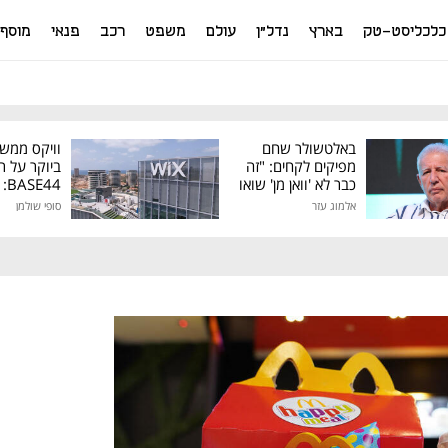
כלכליסט-טק
בארץ
נדל"ן
עולם
משפט
רכב
פנאי
מוסף
באלטשולר שחם
וויקס ממש
מפיקים לקחים: "זה
ביוקר על ר
כבר לא 'וואן מן' שואו
44
של גילעד"
אלמוג עזר
סופי שולמן
מיליון דולר