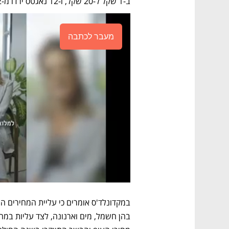
ב-1 שקל ל-20 שקל, ו-12 נאגטס ירדו מ-42 ל-41 שקל. 
מעבר לכתבה