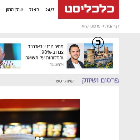
24/7
באזז
שוק ההון
דף הבית
פרסום ושיווק
מחיר הבניין בארה"ב
צנח ב-90%,
כלכליסט
דיגיטל
והחלומות על תשואה
גבוהה התנפצו
אלמוג עזר
פרסום ושיווק
שיווקיסט