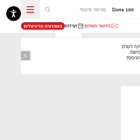
Duns 100
פורטל פיננסי
נפתח בכרטיסייה חדשה
הדואר האדום
ועידות
המהדורה הדיגיטלית
יכה לשלם
כישת
BASE: ההפסד
הרבעוני זינק ל-76