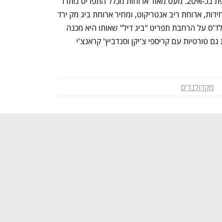
מחירי העוף והבשר התייקרו בשנה החולפת בכ-20%. מעט מאוד ארוחות מכלל התפריט נותרו 
ללא שינוי כגון ארוחות מקנאגטס 9 ו-12 יחידות, ארוחת ריב אנטריקוט, ומחיר ארוחת ביג מק ירד 
מ-42 ל-41 שקל. במקביל, הודיעה מקדונלד'ס על הרחבת תפריט "ביג דיל" שאותו היא מכנה 
תפריט "במחירים משתלמים" שיכלול כעת גם טורטיות עם קריספי צ'יקן וסנדביץ' קראנצ'י 
מקדולנד'ס