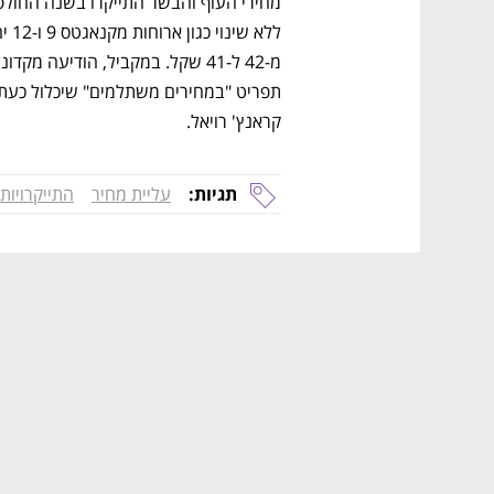
קראנץ' רויאל.
תגיות:
עליית מחיר
התייקרויות