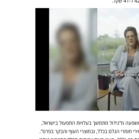
במקדונלד'ס אומרים כי עליית המחירים הושפעה מ"גידול מתמשך בעלויות התפעול בישראל, 
בהן חשמל, מים וארנונה, לצד עליות במחירי חומרי הגלם בכלל, ובמוצרי העוף והבקר בפרט". 