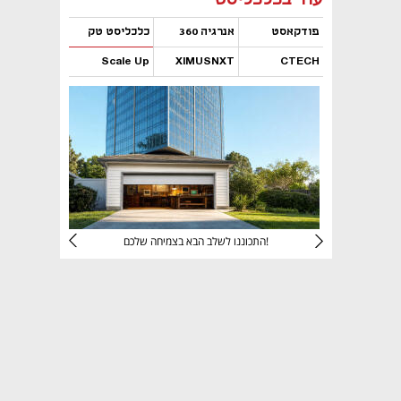
פודקאסט
אנרגיה 360
כלכליסט טק
Scale Up
XIMUSNXT
CTECH
נפתח בכרטיסייה חדשה
נפתח בכרטיסייה חדשה
נפתח בכרטיסייה חדשה
נפתח בכרטיסייה חדשה
יניהם
התכוננו לשלב הבא בצמיחה שלכם!