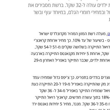
מתייקרת ב-3 שקלים, ומחיר ארוחת ילדים עולה ל-32 שקל. ברשת מסבירים את
 ובמחירי חומרי הגלם, במיוחד עוף ובשר
, מעלה רשת המזון המהיר מקדונלד'ס ישראל 
מחירים פעם נוספת בחלק ממוצרי התפריט - בשיעור של עד 10%. כך מחיר ארוחת קראנצ'י 
קראנץ עלה מ-59 ל-61 שקל, ארוחת מק רויאל התייקרה בשלושה שקלים מ-51 ל-54 שקל, 
מחיר ארוחת צ'יקן סטייק עלה מ-50 ל-53 שקל, ארוחת 5 יחידות מקנאגטס התייקרה בארבעה 
שקלים ל-44 שקל במקום 40 שקל ומחיר ארוחת ילדים, שכבר התייקר באפריל האחרון מ-29 
בנוסף, ייקרה מקדונלד'ס גם מחירם של מוצרים בודדים בתפריט. כך צ'יפס גדול שמחירו עמד 
על 24 שקל עולה כעת 25 שקל, קציצת ביג מק שהתייקרה באפריל מ-19 ל-20 התייקרה כעת 
בשלושה שקלים נוספים ל-23 שקל, מק רויאל שמחירו התייקר באפריל מ-34 ל- 36 שקל 
התייקר כעת ל-40 שקל – התייקרות של כ-18% בתוך עשרה חודשים. קראנץ' רויאל התייקר 
מ-41 ל-43 שקל, 9 יחידות נאגטס התייקרו מ-35 ל-36 שקל. מנגד, מחיר 5 יחידות נאגטס ירד 