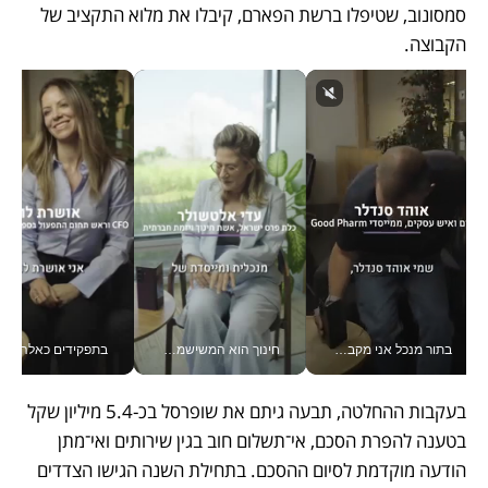
סמסונוב, שטיפלו ברשת הפארם, קיבלו את מלוא התקציב של 
הקבוצה.
בתור מנכל אני מקבל מאות החלטות ביום, וה- Galaxy Z Fold8 Ultra עוזר לי לחתוך אותן מהר יותר_v
חינוך הוא המשישמה של החיים שלי - V
בתפקידים כאלה אי אפשר לח
בעקבות ההחלטה, תבעה גיתם את שופרסל בכ-5.4 מיליון שקל 
בטענה להפרת הסכם, אי־תשלום חוב בגין שירותים ואי־מתן 
הודעה מוקדמת לסיום ההסכם. בתחילת השנה הגישו הצדדים 