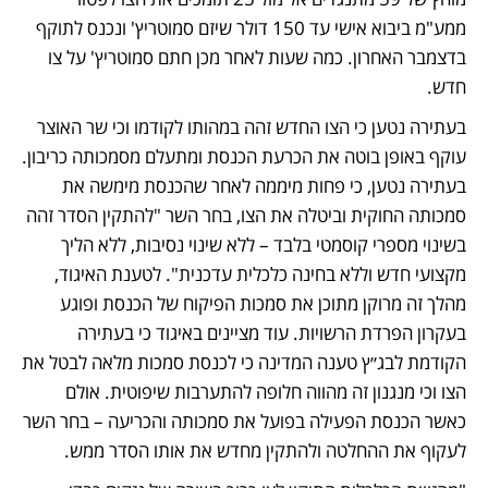
ממע"מ ביבוא אישי עד 150 דולר שיזם סמוטריץ' ונכנס לתוקף 
בדצמבר האחרון. כמה שעות לאחר מכן חתם סמוטריץ' על צו 
חדש.
בעתירה נטען כי הצו החדש זהה במהותו לקודמו וכי שר האוצר 
עוקף באופן בוטה את הכרעת הכנסת ומתעלם מסמכותה כריבון. 
בעתירה נטען, כי פחות מיממה לאחר שהכנסת מימשה את 
סמכותה החוקית וביטלה את הצו, בחר השר "להתקין הסדר זהה 
בשינוי מספרי קוסמטי בלבד – ללא שינוי נסיבות, ללא הליך 
מקצועי חדש וללא בחינה כלכלית עדכנית". לטענת האיגוד, 
מהלך זה מרוקן מתוכן את סמכות הפיקוח של הכנסת ופוגע 
בעקרון הפרדת הרשויות. עוד מציינים באיגוד כי בעתירה 
הקודמת לבג״ץ טענה המדינה כי לכנסת סמכות מלאה לבטל את 
הצו וכי מנגנון זה מהווה חלופה להתערבות שיפוטית. אולם 
כאשר הכנסת הפעילה בפועל את סמכותה והכריעה – בחר השר 
לעקוף את ההחלטה ולהתקין מחדש את אותו הסדר ממש.