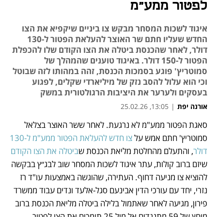
לפטור ממע"מ
איגוד לשכות המסחר מבקש צו ביניים שיקפיא את הצו
החדש שעליו חתם שר האוצר להעלאת הפטור ל-130
דולר, לאחר שהכנסת ביטלה את הצו הקודם שלו להכפלת
הפטור ל-150 דולר. באיגוד טוענים שהמהלך של
סמוטריץ' פוגע בסמכות הכנסת, זהה במהותו לזה שבוטל
וכי הוא עלול להסב נזק של מיליארדי שקלים, לפגוע
בעסקים ולערער את היציבות הרגולטורית במשק
אורנה יפת
|
13:05, 25.02.26
סאגת הפטור ממע"מ לא נרגעת. לאחר ששר האוצר בצלאל 
נפתח בכרטיסייה חדשה
נפתח בכרטיסייה חדשה
סמוטריץ' חתם אמש על 
צו חדש להעלאת הפטור ממע"מ ל-130 
דולר
, והתעלם מהחלטת מליאת הכנסת ש
ביטלה את הצו הקודם
שיזם ברוב קולות, עתר איגוד לשכות המסחר שוב לבג״ץ בבקשה 
להוציא צו מניעה דחוף. העתירה, שהוגשה באמצעות עו"ד רז 
נזרי, יחד עם עורכי הדין אבינעם סגל-אלעד ונדים עבוד ממשרד 
פירון, מגיעה לאחר שאתמול בלילה ביטלה מליאת הכנסת ברוב 
מוחץ של 59 מתנגדים אל מול 25 תומכים את הצו לפטור 