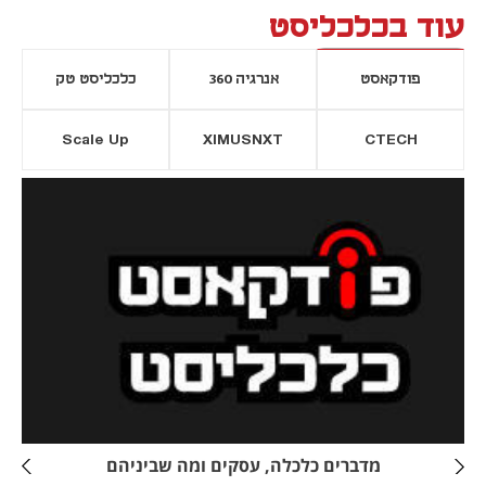
עוד בכלכליסט
פודקאסט
אנרגיה 360
כלכליסט טק
Scale Up
XIMUSNXT
CTECH
יסייה חדשה
נפתח בכרטיסייה חדשה
מדברים כלכלה, עסקים ומה שביניהם