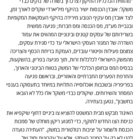
"מהזווית הכלכלית התיקון לצו כרוך בשורה של נזקים כבדי 
משקל: אובדן הכנסות ישיר בהיקף מיליארדי שקלים לאורך זמן, 
לצד אובדן מס עקיף הנובע מירידה בהיקף העסקאות המקומיות 
ובגביית מע"מ, מס הכנסה ומס חברות; פגיעה ממשית 
בשרידותם של עסקים קטנים ובינוניים המהווים את עמוד 
השדרה של המגזר העסקי הישראלי עד כדי סגירת עסקים, 
צמצום פעילות ופיטורי עובדים, העמקת בריחת הכסף והצריכה 
מהמשק הישראלי לכלכלות זרות, תוך פגיעה בפריון, בהשקעות, 
בבסיס המס ובחוסן הכלכלי של המשק בטווח הבינוני והארוך, 
והחרפת הפערים החברתיים והאזוריים, ובראשם פגיעה 
בפריפריה ובשכבות אוכלוסייה התלויות במיוחד בתעסוקה בענפי 
המסחר והשירותים. שיקולים כבדי משקל אלו כלל לא הובאו 
בחשבון", נטען בעתירה.   
האיגוד מבקש מבית המשפט להוציא צו ביניים דחוף שיקפיא את 
כניסת הצו החדש לתוקף, כדי למנוע ריקון מוחלט של סמכות 
הכנסת ולשמור על יציבות רגולטורית במשק. "העתירה נועדה 
להגן לא רק על המגזר העסקי, אלא על עקרונות יסוד של 