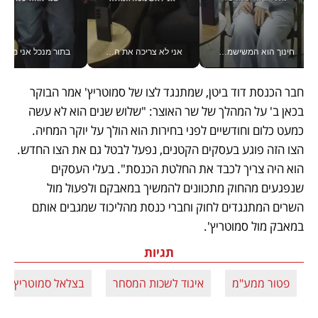
חינוך הוא המשישמה של החיים שלי - V
אני לא צריכה את המשרד: רונית שרעבי-חדד מנהלת ארגון של 30000 עובדים מכל מקום_v
בתור מנכל אני מקבל מאות הח
חבר הכנסת דוד ביטן, שמתנגד לצו של סמוטריץ' אמר הבוקר 
בכאן ב' על המהלך של שר האוצר: "שלוש שנים הוא לא עשה 
כמעט כלום וחודשיים לפני בחירות הוא הולך על יוקר המחיה. 
הצו הזה פוגע בעסקים הקטנים, נפעל לבטל גם את הצו החדש. 
הוא היה צריך לכבד את החלטת הכנסת". בעלי העסקים 
שנפגעים מהחוק מתכוונים להמשיך במאבקם ולפעול מול 
השרים המתנגדים לחוק וחברי כנסת מהליכוד שמגבים אותם 
במאבק מול סמוטריץ'. 
תגיות
פטור ממע"מ
איגוד לשכות המסחר
בצלאל סמוטריץ'