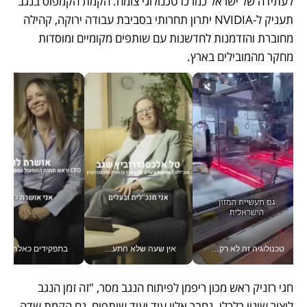
לעתידה של ישראל כמרכז טכנולוגי צומח. הקמת הקמפוס בנגב 
תעניק ל-NVIDIA יתרון תחרותי בסביבת עבודה ירוקה, קהילה 
מחוברת והזדמנות לחדשנות עם שותפים מקומיים ומוסדות 
מחקר מהמובילים בארץ.
טכנולוגיה זה לא רק בהייטק: גם תעשיית המזון הישראלית מאמצת כלי AI, אוטומציה וניתוח דאטה בזמן אמת
אין שעה שלא התעסקתי במשבר - טל אלכסנדרוביץ’ שגב מנהלת משברים תקשורתיים מכל מקום עם ה- Galaxy Z Fold8 Ultra שלה_v
בתפקידים כאלה אי אפשר לח
חגי רזניק ראש מכון ריפמן לפיתוח הנגב מסר, "זה זמן הנגב 
ליצור שינוי כלכלי. נחבר אליו עוד ועוד שותפים, גם הקמת שדה 