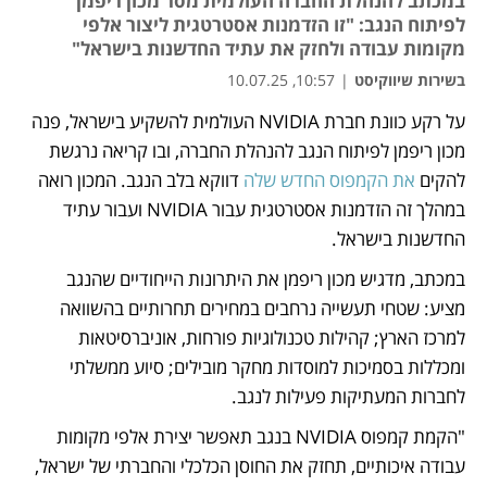
במכתב להנהלת החברה העולמית מסר מכון ריפמן
לפיתוח הנגב: "זו הזדמנות אסטרטגית ליצור אלפי
מקומות עבודה ולחזק את עתיד החדשנות בישראל"
בשירות שיווקיסט
|
10:57, 10.07.25
על רקע כוונת חברת NVIDIA העולמית להשקיע בישראל, פנה 
נפתח בכרטיסייה חדשה
מכון ריפמן לפיתוח הנגב להנהלת החברה, ובו קריאה נרגשת 
להקים 
את הקמפוס החדש שלה 
דווקא בלב הנגב. המכון רואה 
במהלך זה הזדמנות אסטרטגית עבור NVIDIA ועבור עתיד 
החדשנות בישראל.
במכתב, מדגיש מכון ריפמן את היתרונות הייחודיים שהנגב 
מציע: שטחי תעשייה נרחבים במחירים תחרותיים בהשוואה 
למרכז הארץ; קהילות טכנולוגיות פורחות, אוניברסיטאות 
ומכללות בסמיכות למוסדות מחקר מובילים; סיוע ממשלתי 
לחברות המעתיקות פעילות לנגב.
"הקמת קמפוס NVIDIA בנגב תאפשר יצירת אלפי מקומות 
עבודה איכותיים, תחזק את החוסן הכלכלי והחברתי של ישראל, 