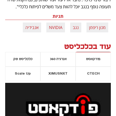
תעופה נוסף בנגב יוכל להוות צעד משלים לפיתוח כלכלי".
תגיות
מכון ריפמן
נגב
NVIDIA
אנבידיה
עוד בכלכליסט
פודקאסט
אנרגיה 360
כלכליסט טק
Scale Up
XIMUSNXT
CTECH
יסייה חדשה
נפתח בכרטיסייה חדשה