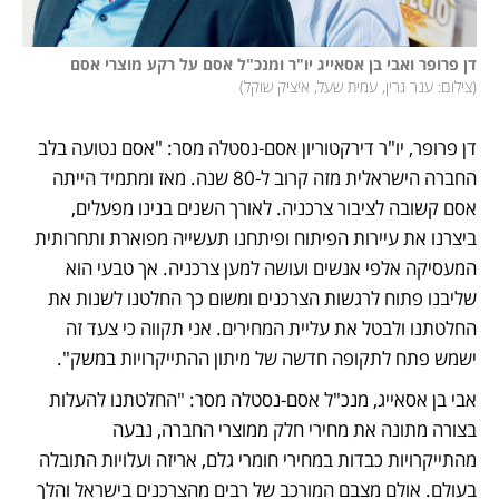
דן פרופר ואבי בן אסאייג יו"ר ומנכ"ל אסם על רקע מוצרי אסם 
(
צילום: ענר גרין, עמית שעל, איציק שוקל
)
דן פרופר, יו"ר דירקטוריון אסם-נסטלה מסר: "אסם נטועה בלב 
החברה הישראלית מזה קרוב ל-80 שנה. מאז ומתמיד הייתה 
אסם קשובה לציבור צרכניה. לאורך השנים בנינו מפעלים, 
ביצרנו את עיירות הפיתוח ופיתחנו תעשייה מפוארת ותחרותית 
המעסיקה אלפי אנשים ועושה למען צרכניה. אך טבעי הוא 
שליבנו פתוח לרגשות הצרכנים ומשום כך החלטנו לשנות את 
החלטתנו ולבטל את עליית המחירים. אני תקווה כי צעד זה 
ישמש פתח לתקופה חדשה של מיתון ההתייקרויות במשק".
אבי בן אסאייג, מנכ"ל אסם-נסטלה מסר: "החלטתנו להעלות 
בצורה מתונה את מחירי חלק ממוצרי החברה, נבעה 
מהתייקרויות כבדות במחירי חומרי גלם, אריזה ועלויות התובלה 
בעולם. אולם מצבם המורכב של רבים מהצרכנים בישראל והלך 