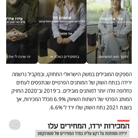
חינוך הוא המשישמה של החיים שלי - V
בתפקידים כאלה אי אפשר לחכות: אושרת לוי מניעה השקעות ענק מהטלפון_v
זה שינה לי את החיים: 
הספקים המובילים במשק הישראלי התחזקו, ובמקביל נרשמה 
ירידה בנתח השוק של המותגים הפרטיים שנתפסים לעתים 
כחלופה זולה יותר למותגים מובילים. ב־2019 וב־2020 החזיק 
המותג הפרטי של רשתות השיווק 6.9% מכלל המכירות, אך 
בשנת 2021 נתח השוק שלו ירד ל־6.6%.