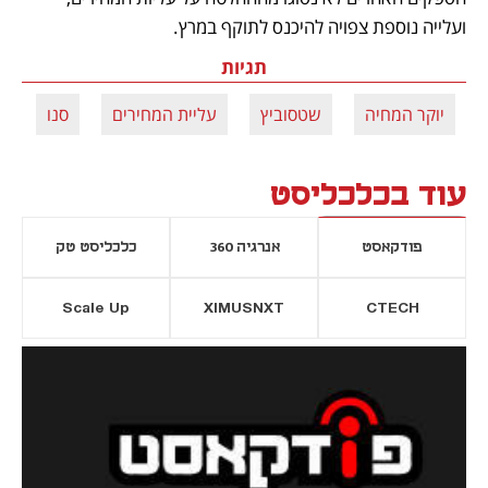
ועלייה נוספת צפויה להיכנס לתוקף במרץ.
תגיות
יוקר המחיה
שטסוביץ
עליית המחירים
סנו
א
עוד בכלכליסט
פודקאסט
אנרגיה 360
כלכליסט טק
Scale Up
XIMUSNXT
CTECH
יסייה חדשה
נפתח בכרטיסייה חדשה