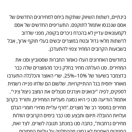
בינתיים, רשתות השיווק שותקות ביחס למחירונים החדשים של 
אסם שנכנסו אתמול לתוקפם. התעריפים החדשים של אסם 
לקמעונאים עדיין לא בהכרח ניכרים בקופה, מפני שלרוב 
לרשתות מלאי גדול ובטח במוצרים יבשים בעלי תוקף ארוך, אבל 
בשבועות הקרובים המחיר צפוי להתעדכן. 
בחודשים האחרונים העלו כאמור החברות שסטוביץ וסנו את 
המחירים. סנו העלתה מחיר בחלק ניכר מהמוצרים שלה כבר 
בדצמבר בשיעור של 10%–25%. שרי האוצר והכלכלה התערבו 
מאוחר יחסית בגל ההתייקרויות. שלשום הם שלחו פנייה רשמית 
לספקים, לפיה "יבואנים ויצרנים מנצלים את המצב ניצול ציני". 
אתמול הודיעה סנו כי היא נסוגה מעליות המחירים, ותוריד בקרוב 
מחירים במספר רב של מוצרים."חרף עליית מחירי חומרי הגלם 
ועלויות ההובלה תיזום ותבצע סנו כבר בימים הקרובים הוזלות 
מחירים נרחבות", כתבה סנו במכתב תגובה לשרים. לצד זאת, 
הספקים האחרים לא נסוגו מההחלטה על עליות המחירים, 