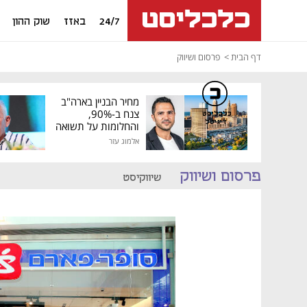
24/7
באזז
שוק ההון
דף הבית
פרסום ושיווק
מחיר הבניין בארה"ב
צנח ב-90%,
כלכליסט
דיגיטל
והחלומות על תשואה
גבוהה התנפצו
אלמוג עזר
פרסום ושיווק
שיווקיסט