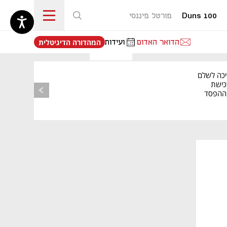
Duns 100
פורטל פיננסי
נפתח בכרטיסייה חדשה
הדואר האדום
ועידות
המהדורה הדיגיטלית
יכה לשלם
כישת
BASE: ההפסד
הרבעוני זינק ל-76