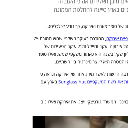
ינו מובן מאליו ונראה כי העובדה
ים בארץ סייעה להחלטת הממונה
ג של סופר פארם ואירוקה, כך נודע לכלכליסט.
יים אירוקה
, המוכרת בעיקר משקפי שמש תמורת 75 
מיליון שקל. המניות נרכשו מידי הבעלים של אירוקה יעקב ומייקל וולף. עיקר הפעילות של 
אירוקה שמוכרת עפי הערכות בכ-100 מיליון שקל בשנה היא כאמור משקפי שמש, ואילו סופר 
המטרה היא לייצר סינרגיה בין השתיים. 
בה הרשות לאשר מיזוג אחר של אירוקה ונראה כי 
 המשקפיים Sunglass hut 
בארץ עם 
עו"ד כפיר ידגר, אבנר פינקלשטיין וענבר בוינג'ו ממשרד גורניצקי ייצגו את אירוקה ואילו ניב 