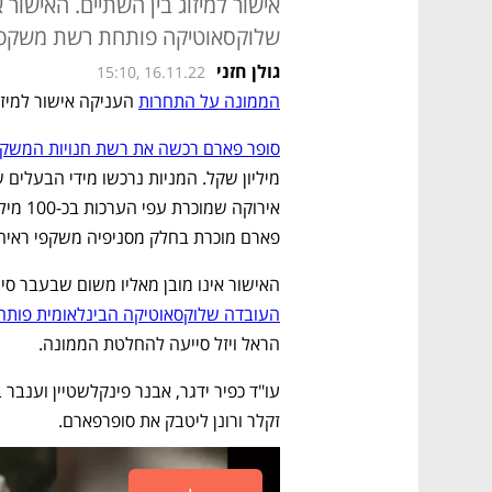
אישור למיזוג בין השתיים. האישור א
שלוקסאוטיקה פותחת רשת משקפי
גולן חזני
15:10, 16.11.22
הממונה על התחרות
 העניקה אישור למיזו
סופר פארם רכשה את רשת חנויות המשקפ
פארם מוכרת בחלק מסניפיה משקפי ראיה ו
האישור אינו מובן מאליו משום שבעבר סיר
העובדה שלוקסאוטיקה הבינלאומית פותחת את רשת
הראל ויזל סייעה להחלטת הממונה.
זקלר ורונן ליטבק את סופרפארם.