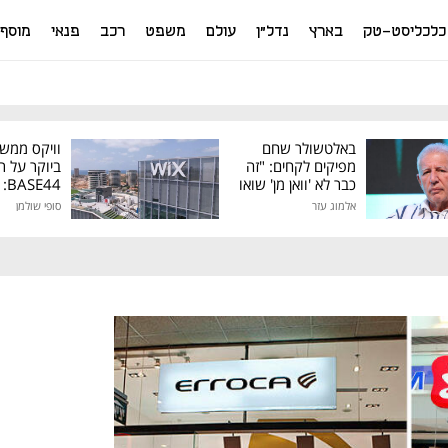
כלכליסט-טק
בארץ
נדל"ן
עולם
משפט
רכב
פנאי
מוסף
באלטשולר שחם
וויקס ממש
מפיקים לקחים: "זה
ביוקר על ר
כבר לא 'וואן מן' שואו
44
של גילעד"
אלמוג עזר
סופי שולמן
מיליון דולר