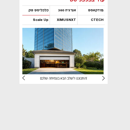
פודקאסט
אנרגיה 360
כלכליסט טק
Scale Up
XIMUSNXT
CTECH
נפתח בכרטיסייה חדשה
נפתח בכרטיסייה חדשה
נפתח בכרטיסייה חדשה
נפתח בכרטיסייה חדשה
יניהם
התכוננו לשלב הבא בצמיחה שלכם!