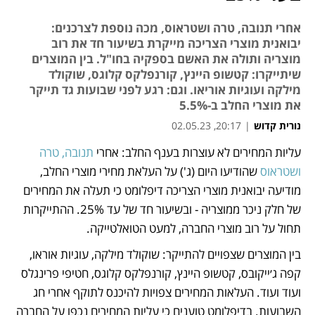
אחרי תנובה, טרה ושטראוס, מכה נוספת לצרכנים:
יבואנית מוצרי הצריכה מייקרת בשיעור חד את רוב
מוצריה ותולה את האשם בספקיה בחו"ל. בין המוצרים
שיתייקרו: קטשופ היינץ, קורנפלקס קלוגס, שוקולד
מילקה ועוגיות אוריאו. וגם: רגע לפני שבועות גד תייקר
את מוצרי החלב ב-5.5%
נורית קדוש
|
20:17, 02.05.23
מאמר קניות
עליות המחירים לא עוצרות בענף החלב: אחרי 
תנובה, טרה 
נפתח בכרטיסייה חדשה
ושטראוס
 שהודיעו היום (ג') על העלאת מחירי מוצרי החלב, 
מודיעה יבואנית מוצרי הצריכה דיפלומט כי תעלה את המחירים 
של חלק ניכר ממוצריה - ובשיעור חד של עד 25%. ההתייקרות 
תחול על רוב מוצרי החברה, למעט הטואלטייקה.
בין המוצרים שצפויים להתייקר: שוקולד מילקה, עוגיות אוראו, 
קפה ג׳ייקובס, קטשופ היינץ, קורנפלקס קלוגס, חטיפי פרינגלס 
ועוד ועוד. העלאות המחירים צפויות להיכנס לתוקף אחרי חג 
השבועות. בדיפלומט טוענים כי עליות המחירים נכפו על החברה 