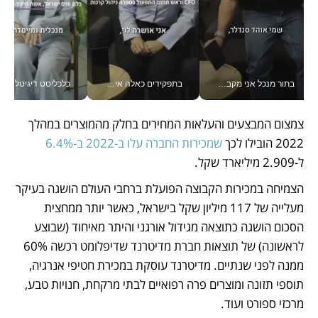
בתור מנכל אני מקבל מאות החלטות ביום, וה- Galaxy Z Fold8 Ultra עוזר לי לחתוך אותן מהר יותר_v
בתפקידים כאלה אי אפשר לחכות: אושרת לוי מניעה השקעות ענק מהטלפון_v
כלכליסט דיגיטל
צמצום המבצעים והעלאות המחירים בחלק מהמוצרים במהלך 
2022 הובילו לכך 
שמכירות החברה עלו ב-2022 ב-6.4%
ל-2.909 מיליארד שקל. 
הצמיחה במכירות הקבוצה הפועלת ברחבי העולם הושגה בעיקר 
מעלייה של 117 מיליון שקל בישראל, כאשר יותר ממחצית 
הסכום הושגה כתוצאה מגידול אורגני והיתר מאיחוד (שבוצע 
לראשונה) של תוצאות חברת מדיטרנד שדיפלומט רכשה 60% 
ממנה לפני שנתיים. מדיטרנד עוסקת במכירת חטיפי אנרגיה, 
תוספי תזונה ומוצרים פרה רפואיים לבתי מרקחת, חנויות טבע, 
מרכזי ספורט ועוד. 