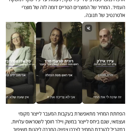
העמיד. המחיר של המוצרים הטריים דומה לזה של מוצרי 
אלטרנטיב של תנובה. 
זה שינה לי את החיים: איך עידו איז'ק הופך את הסמארטפון לכלי צילום מקצועי_v
אני לא צריכה את המשרד: רונית שרעבי-חדד מנהלת ארגון של 30000 עובדים מכל מקום_v
אין שעה שלא התעסקתי במשבר - טל אלכסנדרוביץ’ שגב מנהלת משברים
הפחתת המחיר מתאפשרת בעקבות המעבר לייצור מקומי 
ועצמאי, שגם ביחס לייצור במשק ויילר חוסך לשטראוס עלויות. 
במקביל להורדת המחיר לצרכן צפויה החברה ליהנות משיפור 