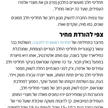
תחליפי חלב מועשרים בחלבון (פרו) וכן את מוצרי אלפרו 
העמידים, שעד כה ייבאה מחו"ל. 
עוד צפויה החברה להשיק מגוון רחב של תחליפי חלב מסוגים 
שונים, כמו סויה, שקדים ואורז. 
צפי להורדת מחיר
מדובר בתחילתה של 
תחרות ראשונית לתנובה, 
השולטת כבר 
עשור בקטגוריית תחליפי החלב הטריים הצומחת, שמגלגלת 
כמיליארד שקל בשנה, עם מותג אלטרנטיב, אותו היא מייצרת 
במפעל באלון תבור. עד כה שיווקה שטראוס בעיקר תחליפי חלב 
עמידים של אלפרו, ורק לפני כשנתיים החלה לשווק מספר 
תחליפי חלב טריים תחת המותג, אשר ייצרה עבורה משק ויילר. 
כעת, עם השלמת הקמתו של מפעל שקד, הסמוך למחלבת 
שטראוס, ייכנס לשוק מגוון רחב של מוצרי תחליפי חלב, 
וההערכות הן שמחיריהם יהיו נמוכים מאלה של מוצרי המותג 
העמידים המיובאים. כך לדוגמה משקה שיבולת שועל טרי של 
אלפרו נמכר כעת ב־10–15 שקל, לעומת עד 19 שקל למשקה 