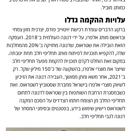
כמותג מוביל.  
עלויות ההקמה גדלו
ברקע הדברים עומדת רכישת יויטוייב פודס, יצרנית מזון צמחי 
ובראשם מותג אלפרו, על ידי דנונה העולמית ב־2018. העסקה 
הזאת הובילה את שטראוס, שדנונה מחזיקה ב־20% מהמחלבות 
שלה, להקפיא תוכניות לפיתוח מותג תחליפי חלב תחת יטבתה. 
במקום זאת הוחלט לקדם תוכנית להקמת מפעל תחליפי חלב 
שייצר את מוצרי אלפרו, בהשקעה של כ־150 מיליון שקל. רק 
ב־2021, אחר משא ומתן ממושך, העבירה דנונה את הזיכיון 
לשיווק מוצרי אלפרו בישראל מחברת שסטוביץ לשטראוס. זאת 
כשבמסגרת הרחבת השותפות בין שטראוס לדנונה לתחום 
תחליפי החלב מן הצומח חתמו הצדדים על הסכם המקנה 
לשטראוס רישיון שימוש בידע, בפטנטים ובסימני המסחר של 
דנונה לגבי תחליפי חלב.