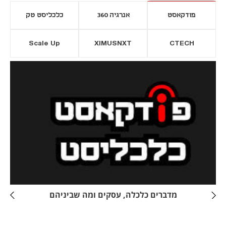
פודקאסט
אנרגיה 360
כלכליסט טק
Scale Up
XIMUSNXT
CTECH
יסייה חדשה
נפתח בכרטיסייה חדשה
מדברים כלכלה, עסקים ומה שביניהם