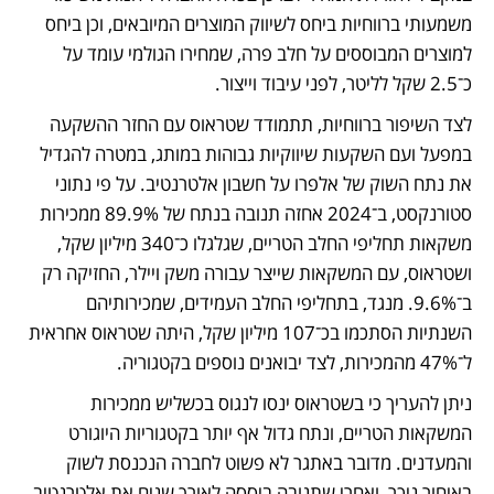
משמעותי ברווחיות ביחס לשיווק המוצרים המיובאים, וכן ביחס 
למוצרים המבוססים על חלב פרה, שמחירו הגולמי עומד על 
כ־2.5 שקל לליטר, לפני עיבוד וייצור.
לצד השיפור ברווחיות, תתמודד שטראוס עם החזר ההשקעה 
במפעל ועם השקעות שיווקיות גבוהות במותג, במטרה להגדיל 
את נתח השוק של אלפרו על חשבון אלטרנטיב. על פי נתוני 
סטורנקסט, ב־2024 אחזה תנובה בנתח של 89.9% ממכירות 
משקאות תחליפי החלב הטריים, שגלגלו כ־340 מיליון שקל, 
ושטראוס, עם המשקאות שייצר עבורה משק ויילר, החזיקה רק 
ב־9.6%. מנגד, בתחליפי החלב העמידים, שמכירותיהם 
השנתיות הסתכמו בכ־107 מיליון שקל, היתה שטראוס אחראית 
ל־47% מהמכירות, לצד יבואנים נוספים בקטגוריה.
ניתן להעריך כי בשטראוס ינסו לנגוס בכשליש ממכירות 
המשקאות הטריים, ונתח גדול אף יותר בקטגוריות היוגורט 
והמעדנים. מדובר באתגר לא פשוט לחברה הנכנסת לשוק 
באיחור ניכר, ואחרי שתנובה ביססה לאורך שנים את אלטרנטיב 