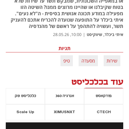
או במאפייה השכונתית, שמבקש תשר על שירות שלא
בטוח שקיבלנו או שהיינו מרוצים ממנו? השיטה הזו
מפעילה במודע תכונה אנושית בסיסית - ה"לא נעים".
איתי ביכלר על התופעה שנועדה להכריח אתכם להעניק
תשר, ועשויה להתהפך על ראשם של מהנדסיה
איתי ביכלר, שיווקיסט
|
10:00, 28.05.26
תגיות
שירות
מסעדה
טיפ
עוד בכלכליסט
פודקאסט
אנרגיה 360
כלכליסט טק
Scale Up
XIMUSNXT
CTECH
יסייה חדשה
נפתח בכרטיסייה חדשה