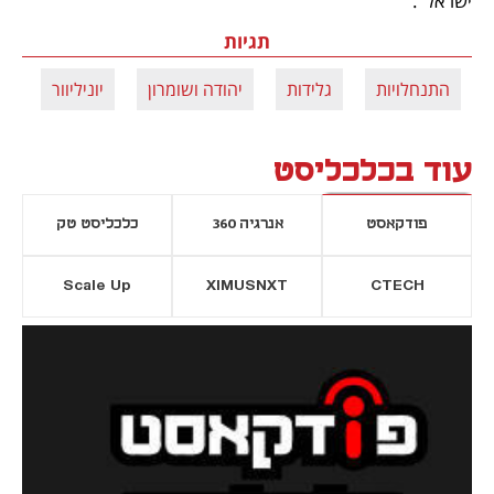
ישראל".
תגיות
התנחלויות
גלידות
יהודה ושומרון
יוניליוור
בן
עוד בכלכליסט
פודקאסט
אנרגיה 360
כלכליסט טק
Scale Up
XIMUSNXT
CTECH
יסייה חדשה
נפתח בכרטיסייה חדשה