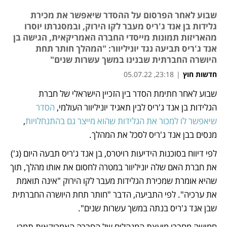
שבוע לאחר הפרסום על ההסדר שיאפשר את מכירת
גלידות בן אנד ג'ריס מעבר לקו הירוק, ובמסגרתו יוסרו
מהאריזות תמונות מייסדי החברה האמריקאית, הגישה בן
אנד ג'ריס תביעה נגד יוניליוור: "המהלך חותר תחת
היושרה החברתית שבנינו במשך עשרות שנים"
חדשות חוץ
|
23:18, 05.07.22
מאמר קניות
שבוע לאחר חתימת הסדר בין הזכיין הישראלי של חברת 
הגלידות בן אנד ג'ריס לבין תאגיד יוניליוור העולמי, 
הסדר 
שיאפשר לו למכור את הגלידות שהוא מייצר גם בהתנחלויות
, 
מנסים בבן אנד ג'ריס לסכל את המהלך. 
לפי דיווח בסוכנות הידיעות רויטרס, בן אנד ג'ריס תבעה היום (ג') 
את חברת האם שלה יוניליוור במטרה לחסום את אותו מהלך, תוך 
שהיא אומרת שמכירת הגלידות מעבר לקו הירוק "אינה תואמת 
את ערכיה". לפי התביעה, הדבר "חותר תחת היושרה החברתית 
שבן אנד ג'ריס בנתה במשך עשרות שנים". 
חמישה מחברי מועצת המנהלים של החברה האמריקאית תמכו 