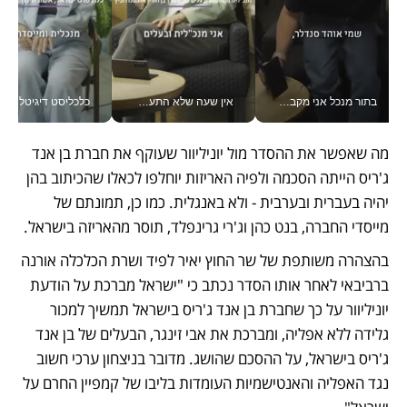
בתור מנכל אני מקבל מאות החלטות ביום, וה- Galaxy Z Fold8 Ultra עוזר לי לחתוך אותן מהר יותר_v
אין שעה שלא התעסקתי במשבר - טל אלכסנדרוביץ’ שגב מנהלת משברים תקשורתיים מכל מקום עם ה- Galaxy Z Fold8 Ultra שלה_v
כלכליסט דיגיטל
מה שאפשר את ההסדר מול יוניליוור שעוקף את חברת בן אנד 
ג'ריס הייתה הסכמה ולפיה האריזות יוחלפו לכאלו שהכיתוב בהן 
יהיה בעברית ובערבית - ולא באנגלית. כמו כן, תמונתם של 
מייסדי החברה, בנט כהן וג'רי גרינפלד, תוסר מהאריזה בישראל.
בהצהרה משותפת של שר החוץ יאיר לפיד ושרת הכלכלה אורנה 
ברביבאי לאחר אותו הסדר נכתב כי "ישראל מברכת על הודעת 
יוניליוור על כך שחברת בן אנד ג'ריס בישראל תמשיך למכור 
גלידה ללא אפליה, ומברכת את אבי זינגר, הבעלים של בן אנד 
ג'ריס בישראל, על ההסכם שהושג. מדובר בניצחון ערכי חשוב 
נגד האפליה והאנטישמיות העומדות בליבו של קמפיין החרם על 