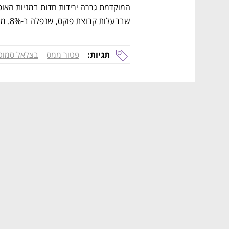
שבבעלות קבוצת פוקס, שנפלה ב-8%. מניית פוקס ירדה ב-4.4% וקסטרו ב-4.8%.
תגיות:
פטור ממס
בצלאל סמוטר