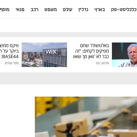
כלכליסט-טק
בארץ
נדל"ן
עולם
משפט
רכב
פנאי
מוסף
באלטשולר שחם
וויקס ממש
מפיקים לקחים: "זה
ביוקר על ר
כבר לא 'וואן מן' שואו
44
של גילעד"
אלמוג עזר
סופי שולמן
מיליון דולר