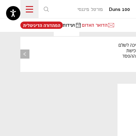
Duns 100
פורטל פיננסי
נפתח בכרטיסייה חדשה
הדואר האדום
ועידות
המהדורה הדיגיטלית
יכה לשלם
כישת
BASE: ההפסד
הרבעוני זינק ל-76