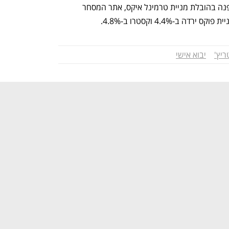
המוקדמת גררה ירידות חדות במניות האופנה בהובלת מניית טרמינל איקס, אתר המסחר 
יץ'
יבוא אישי