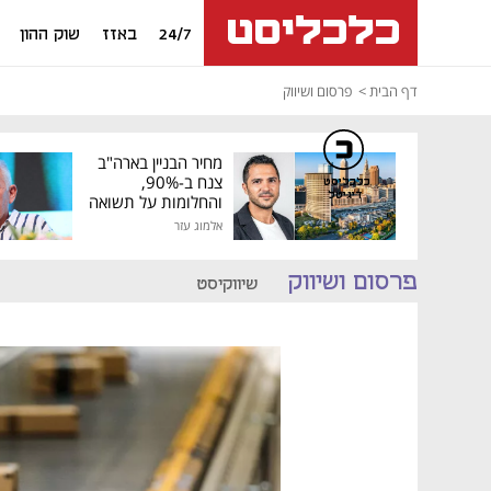
24/7
באזז
שוק ההון
דף הבית
פרסום ושיווק
מחיר הבניין בארה"ב
צנח ב-90%,
כלכליסט
דיגיטל
והחלומות על תשואה
גבוהה התנפצו
אלמוג עזר
פרסום ושיווק
שיווקיסט