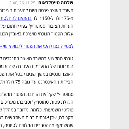
שלמה טייטלבאום
12:40, 26.11.25
מ-75 דולר ל-150 דולר 
בהתאם להחלטתו ש
עלות הפטור הנוכחי מוערכת באובדן הכנס
לצפייה בצו להעלאת הפטור ליבוא אישי - 
חבילות מהאינטרנט עד גובה 75 דולר ולפיכך התנגדו גם לכוונת השר המכהן להגדיל אותו. 