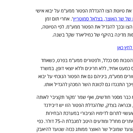
משרד האוצר פרסם היום להערות הציבור את טיוטת הצו להגדלת הפטור ממע"מ על יבוא אישי 
ל שר האוצר, בצלאל סמוטריץ
'. אחרי תום זמן 
הערות הציבור, סמוטריץ' צפוי לחתום על הצו ובכך להגדיל את הפטור ממע"מ. לפי הטיוטה, 
ות מדינה בהיקף של כמיליארד שקל בשנה. 
לחץ כאן
גורמי המקצוע במשרד האוצר מתנגדים להטבות מס ככלל, ולפטורים ממע"מ בפרט, כשאחד 
היתרונות של המע"מ זו העובדה שהוא מס כמעט אחיד, ללא חריגים וללא יוצאי דופן. במשרד 
האוצר מנסים במשך שנים לבטל את הפטורים ממע"מ, ביניהם גם את הפטור הנוכחי על יבוא 
סמוטריץ' שקל את הרחבת הפטור ממע"מ כבר מספר חודשים, ואף שמר 'מקור תקציבי' לאותה 
הגדלת פטור. סמוטריץ' וסביבתו מעריכים, וכנראה בצדק, שלהגדלת הפטור הזו יש דיבידנד 
פוליטי משמעותי, כלומר, מדובר במהלך שעשוי לתרום לדימויו הציבורי במערכת הבחירות 
הקרובה, שכן אזרחים רבים משתמשים באתרים מחו"ל ומודעים היטב למגבלת ה-75 דולר. כפי 
שמשתקף מההסברים המלווים לטיוטה, הצעד שמוביל שר האוצר ממותג ככזה שנועד להיאבק 