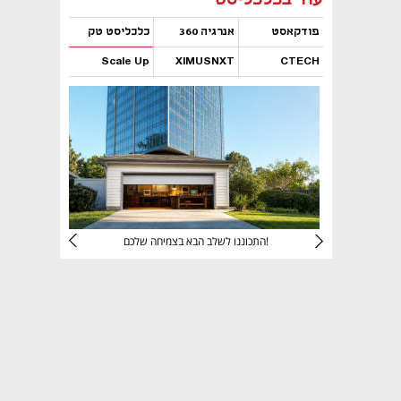
פודקאסט
אנרגיה 360
כלכליסט טק
Scale Up
XIMUSNXT
CTECH
נפתח בכרטיסייה חדשה
נפתח בכרטיסייה חדשה
נפתח בכרטיסייה חדשה
נפתח בכרטיסייה חדשה
יניהם
התכוננו לשלב הבא בצמיחה שלכם!