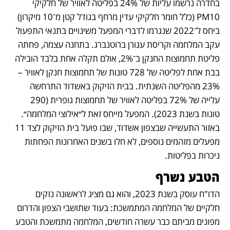
בחדרה נרשמו עליות של 24% בפליטה לאוויר של חלקיקי 
PM10 (כלל חומר חלקיקי עדין מרחף בגודל קטן מ־10 מיקרון) 
ביחס ל־2022 שנגרמו לדברי המפעל משינויים בתנאי התפעול 
עקב המלחמה וקריסת עגורן ברוטנברג. בתחנה עצמה, פחתה 
פליטת תחמוצות החנקן ב־2%, אולם תקלה אחת בלבד הובילה 
בבת אחת לפליטה של 728 טונות של תחמוצות חנקן לאוויר – 
23% מהפליטה השנתית. בבית הזיקוק באשדוד התרחשה 
עלייה של 72% בפליטה לאוויר של תחמוצות גופרית (290 
טונות בשנת 2023). המפעל מייחס זאת ל״אילוצי המלחמה״. 
באזור התעשייה שבצפון אשדוד, שבו פועל בית הזיקוק לצד 11 
מפעלים מזהמים נוספים, לא חלו בשנים האחרונות הפחתות 
ניכרות בפליטות. 
הטבע נשרף
הדו"ח עוסק בשנת 2023, והוא גם מציג לראשונה נזקים 
חלקיים של המלחמה המתמשכת: בעוד שתושבי הצפון והדרום 
מפונים מביתם כבר עשרה חודשים, המלחמה מתמשכת והטבע 