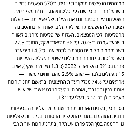
המזהמים הנפלטים ממקורות שונים. כ־570 מפעלים גדולים 
בישראל מדווחים כל שנה על פליטותיהם, והדו"ח משקף את 
השפעתם על הסביבה וגם את העלות של פעילותם — העלות 
לציבור של ההשפעות השליליות על בריאות האדם והסביבה 
מהפליטות. לפי הממצאים, העלות של פליטות מזהמים לאוויר 
בישראל עמדה ב־2023 על 38 מיליארד שקל, מתוכם 22.5 
בשל מזהמים מקומיים הגורמים לתחלואה, וכ־14.5 מיליארד 
בשל פליטות גזי חממה המובילים לשינויי האקלים. העלויות 
פחתו בכ־3% בהשוואה ל־2022 (כ־1.3 מיליארד שקל), אולם 
15 מפעלים בלבד — שהם 2.5% מהמדווחים למשרד — 
אחראים על 74% מכלל העלות החיצונית. בראשם תחנות הכוח 
אורות רבין ורוטנברג, ואחריהן מפעל המלט ״נשר״ של איש 
העסקים לן בלווטניק, בעלי ערוץ 13.
בסך הכל, בשנים האחרונות המרשם מראה על ירידה בפליטות 
מרבית המזהמים במגזרי התעשייה המסורתיים. למרות שפליטות 
גזי החממה בסך הכל פחתו אשתקד, בתחנת הכוח אורות רבין 