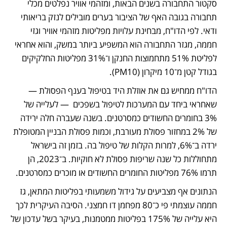
סקטור התחבורה בשנים הבאות, ומזהמי אוויר נפלטים מכלי 
תחבורה בגובה האף של הציבור בערים מובילים לנזק בריאותי 
ודאי. לפי הדו"ח, מבחינת עלויות מפליטות מזהמי אוויר וגזי 
חממה, מגזר התחבורה הוא המשפיע ביותר במשק, והוא אחראי 
לפליטת 51% מתחמוצות החנקן ו־31% מפליטות החלקיקים 
בגודל קטן מ־10 מיקרון (PM10).
הדו"ח ממחיש גם את אוזלת היד בטיפול בענף הפסולת — 
שאחראי ביחד עם המערכות לטיפול בשפכים  — לעלייה של 
3% בחומרים החשודים כמסרטנים. בשנה שעברה חלה ירידה 
של 2% במחזור פסולת מעורבת, וכמות פסולת הבניין המטופלת 
ירדה ב־6%, למרות הקלות של טיפול בה. בזמן זה בישראל 
מתחוללות כל שנה שריפות פסולת לא חוקיות. ב־2023, הן 
תרמו 76% מפליטות החומרים החשודים או מוכרים כמסרטנים. 
הנתונים אף מצביעים על גידול משמעותי בפליטות המתאן, גז 
חממה עוצמתי פי כ־80 מפחמן דו חמצני. הסיבה העיקרית לכך 
היא עלייה של 175% בפליטות ממטמנות, בעיקר בשל עדכון של 