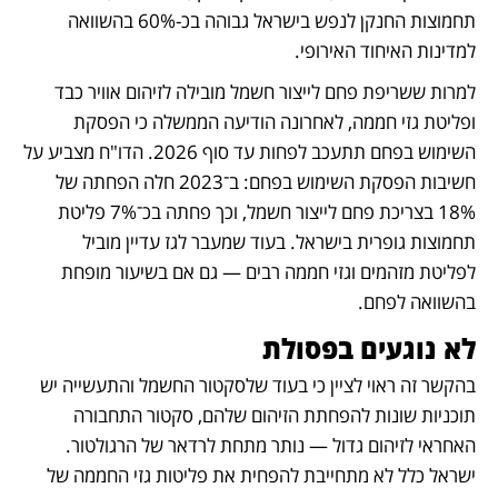
תחמוצות החנקן לנפש בישראל גבוהה בכ-60% בהשוואה 
למדינות האיחוד האירופי. 
למרות ששריפת פחם לייצור חשמל מובילה לזיהום אוויר כבד 
ופליטת גזי חממה, לאחרונה הודיעה הממשלה כי הפסקת 
השימוש בפחם תתעכב לפחות עד סוף 2026. הדו"ח מצביע על 
חשיבות הפסקת השימוש בפחם: ב־2023 חלה הפחתה של 
18% בצריכת פחם לייצור חשמל, וכך פחתה בכ־7% פליטת 
תחמוצות גופרית בישראל. בעוד שמעבר לגז עדיין מוביל 
לפליטת מזהמים וגזי חממה רבים — גם אם בשיעור מופחת 
בהשוואה לפחם. 
לא נוגעים בפסולת
בהקשר זה ראוי לציין כי בעוד שלסקטור החשמל והתעשייה יש 
תוכניות שונות להפחתת הזיהום שלהם, סקטור התחבורה 
האחראי לזיהום גדול — נותר מתחת לרדאר של הרגולטור. 
ישראל כלל לא מתחייבת להפחית את פליטות גזי החממה של 