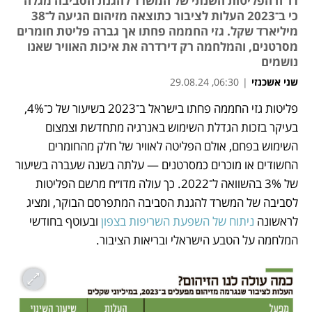
דו"ח הפליטות השנתי של המשרד להגנת הסביבה מגלה
כי ב־2023 העלות לציבור כתוצאה מזיהום הגיעה ל־38
מיליארד שקל. גזי החממה פחתו אך גברה פליטת חומרים
מסרטנים, והמלחמה רק דירדרה את איכות האוויר שאנו
נושמים
שני אשכנזי
|
06:30, 29.08.24
פליטות גזי החממה פחתו בישראל ב־2023 בשיעור של כ־4%, 
נפתח בכרטיסייה חדשה
נפתח בכרטיסייה חדשה
בעיקר בזכות הגדלת השימוש באנרגיה מתחדשת וצמצום 
השימוש בפחם, אולם הפליטה לאוויר של חלק מהחומרים 
החשודים או מוכרים כמסרטנים — עלתה בשנה שעברה בשיעור 
של 3% בהשוואה ל־2022. כך עולה מדו״ח מרשם הפליטות 
לסביבה של המשרד להגנת הסביבה המתפרסם הבוקר, ומציג 
לראשונה 
ניתוח של השפעת השריפות בצפון 
ובעוטף בחודשי 
המלחמה על הטבע הישראלי ובריאות הציבור. 