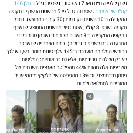
נשרף: לפי הדו״ח מאז 7 באוקטובר נשרפו בגליל 
ובגולן 146 
קמ"ר של צמחייה
. שטח זה גדול פי 5 מהשטח הנשרף בתקופה 
המקבילה ב־10 השנים הקודמות (30 קמ"ר בממוצע). בחבל 
תקומה נשרפו 8 קמ"ר, שטח כפול מהשטח הממוצע שנשרף 
בתקופה המקבילה ב־8 השנים הקודמות (שבהן טרור בלוני 
התבערה גרם לשריפות גדולות). כמות הצמחייה שנשרפה 
בחודשי המלחמה מוערכת ב־145 אלף טונות חומר יבש, ויש לכך 
לא רק השלכות סביבתיות, אלא גם בריאותיות: הפליטות 
משריפות אלה מהוות 44% מהפליטה הארצית השנתית של 
פחמן חד־חמצני, וכ־13% מהפליטה של חלקיקי מזהמי אוויר 
המובילים לתחלואה ולמוות. 