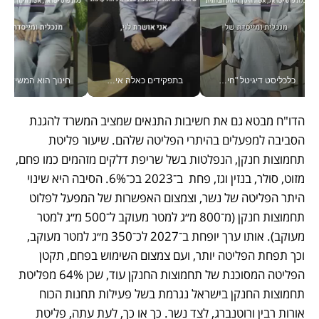
כלכליסט דיגיטל "חינוך הוא המשימה של החיים שלי"_v
בתפקידים כאלה אי אפשר לחכות: אושרת לוי מניעה השקעות ענק מהטלפון_v
חינוך הוא המש
הדו"ח מבטא גם את חשיבות התנאים שמציב המשרד להגנת 
הסביבה למפעלים בהיתרי הפליטה שלהם. שיעור פליטת 
תחמוצות חנקן, הנפלטות בשל שריפת דלקים מזהמים כמו פחם, 
מזוט, סולר, בנזין וגז, פחת  ב־2023 בכ־6%. הסיבה היא שינוי 
היתר הפליטה של נשר, וצמצום האפשרות של המפעל לפלוט 
תחמוצות חנקן (מ־800 מ״ג למטר מעוקב ל־500 מ״ג למטר 
מעוקב). אותו ערך יופחת ב־2027 לכ־350 מ״ג למטר מעוקב, 
וכך תפחת הפליטה יותר, ועם צמצום השימוש בפחם, תקטן 
הפליטה המסוכנת של תחמוצות החנקן עוד, שכן 64% מפליטת 
תחמוצות החנקן בישראל נגרמת בשל פעילות תחנות הכוח 
אורות רבין ורוטנברג, לצד נשר. כך או כך, לעת עתה, פליטת 