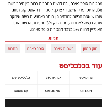
ממכירות סופר פארם, ובה לרשת מתחרות רבות בין היתר רשת 
Be, הדיוטי פרי והמשביר לצרכן. קטגוריית האופטיקה, תחום 
אותו שואפת הרשת להרחיב בין היתר באמצעות רשת אירוקה 
אותה רכשה לאחרונה, מהווה רק 3% ממכירות הרשת. אתר 
האונליין מהווה 5% בלבד ממכירות סופר פארם.
תגיות
חוק המזון
רשתות פארם
סופר פארם
תחרות
עוד בכלכליסט
פודקאסט
אנרגיה 360
כלכליסט טק
Scale Up
XIMUSNXT
CTECH
יסייה חדשה
נפתח בכרטיסייה חדשה