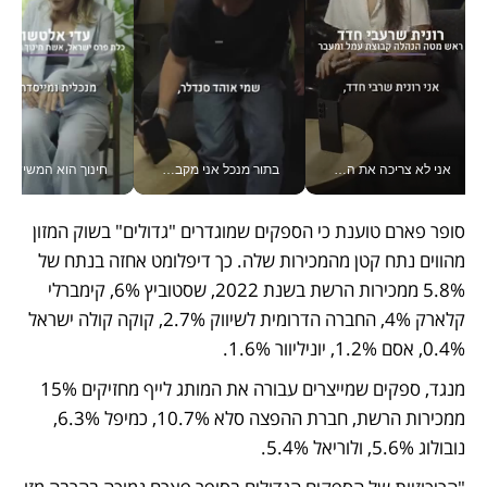
אני לא צריכה את המשרד: רונית שרעבי-חדד מנהלת ארגון של 30000 עובדים מכל מקום_v
בתור מנכל אני מקבל מאות החלטות ביום, וה- Galaxy Z Fold8 Ultra עוזר לי לחתוך אותן מהר יותר_v
חינוך הוא המש
סופר פארם טוענת כי הספקים שמוגדרים "גדולים" בשוק המזון 
מהווים נתח קטן מהמכירות שלה. כך דיפלומט אחזה בנתח של 
5.8% ממכירות הרשת בשנת 2022, שסטוביץ 6%, קימברלי 
קלארק 4%, החברה הדרומית לשיווק 2.7%, קוקה קולה ישראל 
0.4%, אסם 1.2%, יוניליוור 1.6%. 
מנגד, ספקים שמייצרים עבורה את המותג לייף מחזיקים 15% 
ממכירות הרשת, חברת ההפצה סלא 10.7%, כמיפל 6.3%, 
נובולוג 5.6%, ולוריאל 5.4%. 