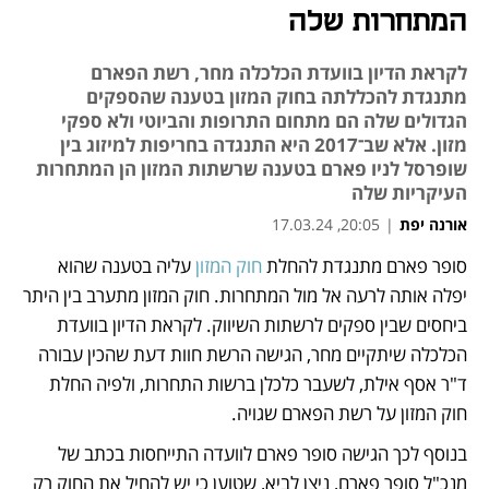
המתחרות שלה
לקראת הדיון בוועדת הכלכלה מחר, רשת הפארם
מתנגדת להכללתה בחוק המזון בטענה שהספקים
הגדולים שלה הם מתחום התרופות והביוטי ולא ספקי
מזון. אלא שב־2017 היא התנגדה בחריפות למיזוג בין
שופרסל לניו פארם בטענה שרשתות המזון הן המתחרות
העיקריות שלה
אורנה יפת
|
20:05, 17.03.24
מאמר קניות
סופר פארם מתנגדת להחלת 
חוק המזון
 עליה בטענה שהוא 
נפתח בכרטיסייה חדשה
יפלה אותה לרעה אל מול המתחרות. חוק המזון מתערב בין היתר 
ביחסים שבין ספקים לרשתות השיווק. לקראת הדיון בוועדת 
הכלכלה שיתקיים מחר, הגישה הרשת חוות דעת שהכין עבורה 
ד"ר אסף אילת, לשעבר כלכלן ברשות התחרות, ולפיה החלת 
חוק המזון על רשת הפארם שגויה.
בנוסף לכך הגישה סופר פארם לוועדה התייחסות בכתב של 
מנכ"ל סופר פארם, ניצן לביא, שטוען כי יש להחיל את החוק רק 