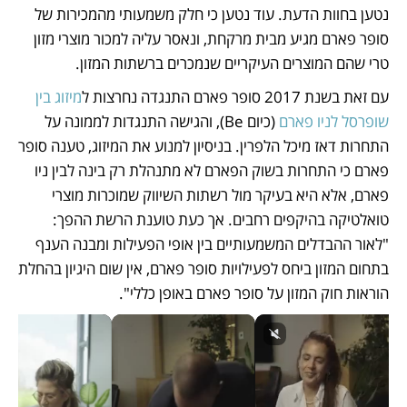
נטען בחוות הדעת. עוד נטען כי חלק משמעותי מהמכירות של 
סופר פארם מגיע מבית מרקחת, ונאסר עליה למכור מוצרי מזון 
טרי שהם המוצרים העיקריים שנמכרים ברשתות המזון.  
עם זאת בשנת 2017 סופר פארם התנגדה נחרצות ל
מיזוג בין 
שופרסל לניו פארם
 (כיום Be), והגישה התנגדות לממונה על 
התחרות דאז מיכל הלפרין. בניסיון למנוע את המיזוג, טענה סופר 
פארם כי התחרות בשוק הפארם לא מתנהלת רק בינה לבין ניו 
פארם, אלא היא בעיקר מול רשתות השיווק שמוכרות מוצרי 
טואלטיקה בהיקפים רחבים. אך כעת טוענת הרשת ההפך: 
"לאור ההבדלים המשמעותיים בין אופי הפעילות ומבנה הענף 
בתחום המזון ביחס לפעילויות סופר פארם, אין שום היגיון בהחלת 
הוראות חוק המזון על סופר פארם באופן כללי".