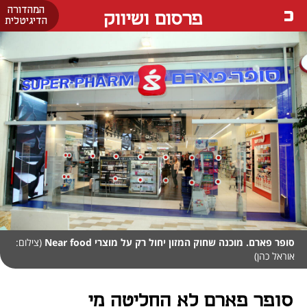
המהדורה
פרסום ושיווק
הדיגיטלית
סופר פארם. מוכנה שחוק המזון יחול רק על מוצרי Near food
(צילום:
אוראל כהן)
סופר פארם לא החליטה מי