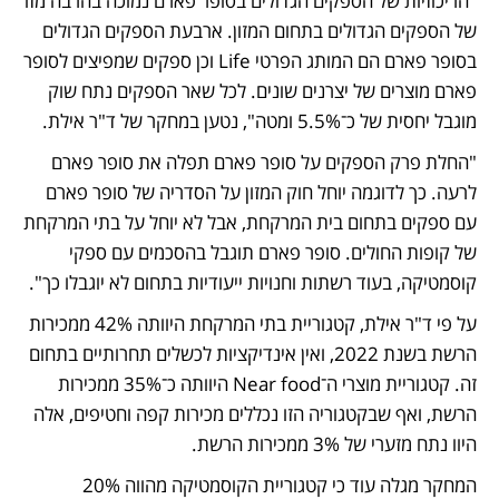
"הריכוזיות של הספקים הגדולים בסופר פארם נמוכה בהרבה מזו 
של הספקים הגדולים בתחום המזון. ארבעת הספקים הגדולים 
בסופר פארם הם המותג הפרטי Life וכן ספקים שמפיצים לסופר 
פארם מוצרים של יצרנים שונים. לכל שאר הספקים נתח שוק 
מוגבל יחסית של כ־5.5% ומטה", נטען במחקר של ד"ר אילת. 
"החלת פרק הספקים על סופר פארם תפלה את סופר פארם 
לרעה. כך לדוגמה יוחל חוק המזון על הסדריה של סופר פארם 
עם ספקים בתחום בית המרקחת, אבל לא יוחל על בתי המרקחת 
של קופות החולים. סופר פארם תוגבל בהסכמים עם ספקי 
קוסמטיקה, בעוד רשתות וחנויות ייעודיות בתחום לא יוגבלו כך".
על פי ד"ר אילת, קטגוריית בתי המרקחת היוותה 42% ממכירות 
הרשת בשנת 2022, ואין אינדיקציות לכשלים תחרותיים בתחום 
זה. קטגוריית מוצרי ה־Near food היוותה כ־35% ממכירות 
הרשת, ואף שבקטגוריה הזו נכללים מכירות קפה וחטיפים, אלה 
היוו נתח מזערי של 3% ממכירות הרשת. 
המחקר מגלה עוד כי קטגוריית הקוסמטיקה מהווה 20% 