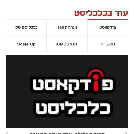
עוד בכלכליסט
פודקאסט
אנרגיה 360
כלכליסט טק
Scale Up
XIMUSNXT
CTECH
יסייה חדשה
נפתח בכרטיסייה חדשה