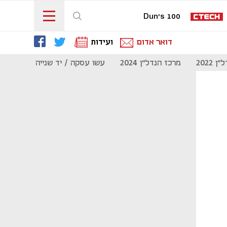
Dun's 100
דואר אדום
ועידות
 2022
מרכז הנדל"ן 2024
עשו עסקה / יד שנייה
מוסף נדל