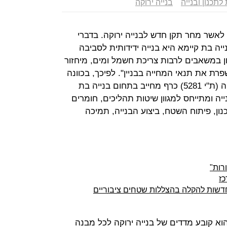
תכנון ובנייה
בנייה ירוקה
 לאשר מחר תקן חדש לבנייה ירוקה. בדברי
ה בת קיימא היא בנייה ידידותית לסביבה
 במשאבים לרבות צריכת חשמל ומים, מיחזור
רת את תנאי המחייה בבניין". לפיכך, בכוונה
המדינה להחיל את תקן הבנייה הירוקה (ת"י 5281) כרף מחייב בתחום בנייה בת
יה ומתייחס למגוון שיטות תהליכים, חומרים
כנון, פיתוח השטח, ביצוע הבנייה, תמיכה
רות"
כז
שות להקלה בהצללות שטחים ציבוריים
הוא קובע מדדים של בנייה ירוקה לכל מבנה