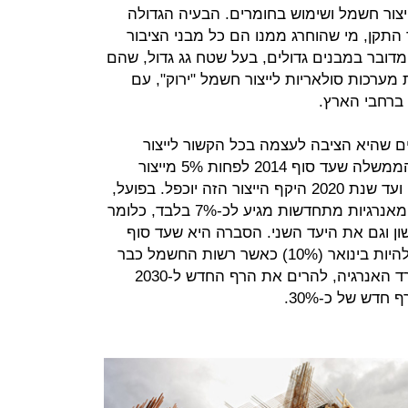
ייצור חשמל ושימוש בחומרים. הבעיה הגדולה
תקן, מי שהוחרג ממנו הם כל מבני הציבור
להכיל לפחות 1,000 איש. מדובר במבנים גדולים, בעל שטח גג גדול, שהם
מערכות סולאריות לייצור חשמל "ירוק", עם
 ברחבי הארץ.
ם שהיא הציבה לעצמה בכל הקשור לייצור
חשמל מאור השמש. ב-2009 קבעה הממשלה שעד סוף 2014 לפחות 5% מייצור
החשמל יתבצע מאנרגיות מתחדשות, ועד שנת 2020 היקף הייצור הזה יוכפל. בפועל,
נכון לפברואר 2020 סך ייצור החשמל מאנרגיות מתחדשות מגיע לכ-7% בלבד, כלומר
 וגם את היעד השני. הסברה היא שעד סוף
השנה הזו אולי נגיע ליעד שהיה צריך להיות בינואר (10%) כאשר רשות החשמל כבר
יצאה בקול קורא, לאחר הצהרות משרד האנרגיה, להרים את הרף החדש ל-2030