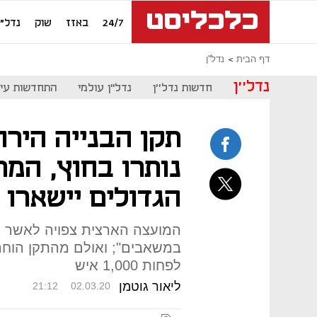
24/7
באזז
שוק
נדל"ן
דף הבית
נדל''ן
נדל''ן
חדשות נדל''ן
נדל"ן עולמי
התחדשות עיר
תקן הבנייה הירו
נותרו בחוץ, המת
הגדולים יישארו
המועצה הארצית צפויה לאשר מחר
במשאבים"; ואולם מהתקן הוחרג
לפחות 1,000 איש
ליאור גוטמן
21:12
02.03.20