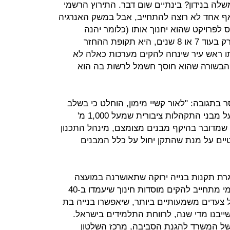
ה בנידון? בינתיים שום דבר. התירוץ הרשמי
ף אחד לא רוצה להתחייב, אבל במשק האנרגיה
לפרויקט שהוא יחנוך אותו (כלומר יהנה
מהחסכון בחשמל וצמצום ההוצאות) רק בעוד 7 או 8 שנים, היא תקופת ההחזר
תו ראש עיר שינחה להקים מערכות כאלה לא
הבשורה שהוא חוסך חשמל לרשות בה הוא
 בתגובה: "לאור קשיי מימון, הוחלט כי בשלב
הראשון תקן הבנייה הירוקה לא יחול על מבני התקהלות ציבורית שמעל 1,000 מ'
שמדובר בהיקף מבנים מצומצם, מינהל התכנון
יים על מנת שהתקן יחול על כלל המבנים
רת תקנות בנייה ירוקה שתאושרנה במועצה
הארצית לתכנון ובנייה, השלטון המקומי מתחייב להקים מוסדות חינוך שיעמדו ב-40
ל צעדים משמעותיים ביותר, שיאפשרו בנייה בת
 שייבנו מדי שנה, לרווחת התלמידים בישראל.
 של המשרד להגנת הסביבה, מרכז השלטון