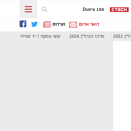
Dun's 100
דואר אדום
ועידות
 2022
מרכז הנדל"ן 2024
עשו עסקה / יד שנייה
מוסף נדל