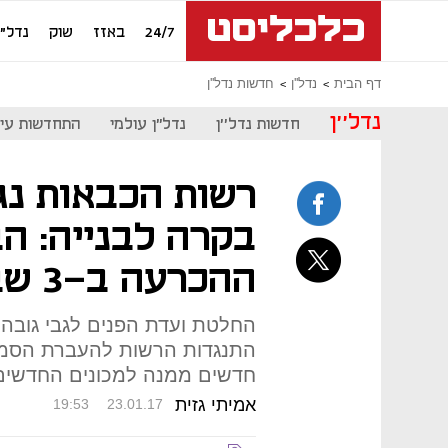
24/7
באזז
שוק
נדל"ן
דף הבית
נדל''ן
חדשות נדל''ן
נדל''ן
חדשות נדל''ן
נדל"ן עולמי
התחדשות עיר
רשות הכבאות נג
בקרה לבנייה: הב
ההכרעה ב-3 שבועות
החלטת ועדת הפנים לגבי גובה 
התנגדות הרשות להעברת הסמכו
חדשים ממנה למכונים החדשים
אמיתי גזית
19:53
23.01.17