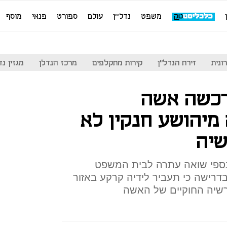
משפט
נדל''ן
עולם
ספורט
פנאי
מוסף
ונית
זירת הנדל"ן
קירות מתקלפים
מרכז הנדלן
מגזין נדל"ן
רכשה אשה
יהושע חנקין לא
שיה
נספי שואה עתרה לבית המשפט
בדרישה כי תעביר לידיה קרקע באזור
רשיה החוקיים של האשה