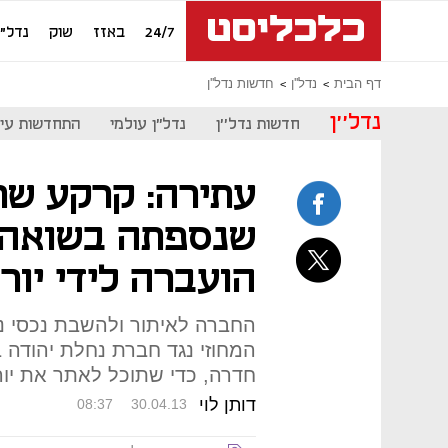
24/7
באזז
שוק
נדל"ן
דף הבית
נדל''ן
חדשות נדל''ן
נדל''ן
חדשות נדל''ן
נדל"ן עולמי
התחדשות עיר
עתירה: קרקע ש
שנספתה בשואה מ
הועברה לידי יור
החברה לאיתור ולהשבת נכסי 
המחוזי נגד חברת נחלת יהודה 
חדרה, כדי שתוכל לאתר את יו
דותן לוי
08:37
30.04.13