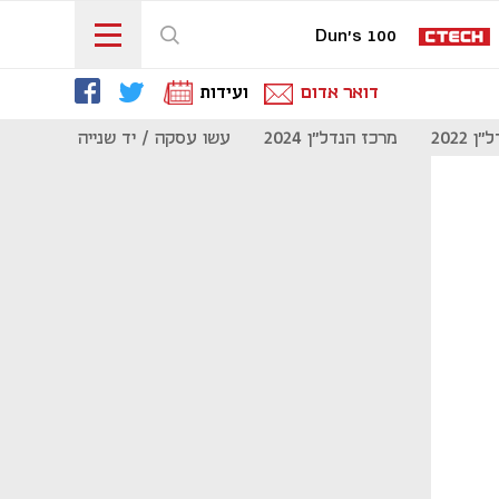
Dun's 100
דואר אדום
ועידות
 2022
מרכז הנדל"ן 2024
עשו עסקה / יד שנייה
מוסף נדל