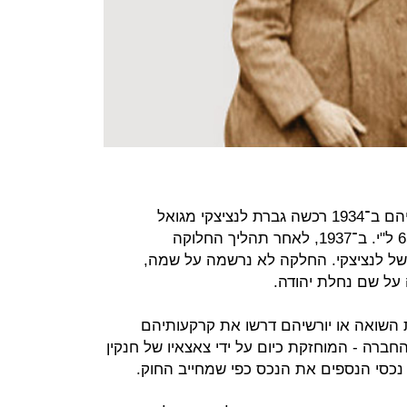
בחקירות החברה אותרו מסמכים ולפיהם ב־1934 רכשה גברת לנציצקי מגואל
האדמות יהושע חנקין מגרש תמורת 65 ל"י. ב־1937, לאחר תהליך החלוקה
ל לנציצקי. החלקה לא נרשמה על שמה,
על שם נחלת יהודה.
 השואה או יורשיהם דרשו את קרקעותיהם
חברה - המוחזקת כיום על ידי צאצאיו של חנקין
נכסי הנספים את הנכס כפי שמחייב החוק.