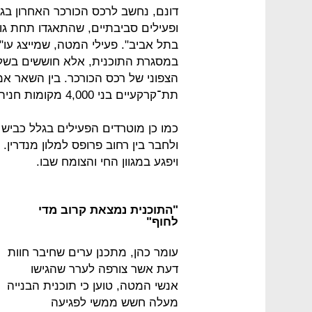
דונם, נחשב לרכס הכורכר האחרון בגו
ופעילים סביבתיים, שהתאגדו תחת ג
בתל אביב". פעילי המטה, שמייצג עו"
במסגרת התוכנית, אלא חוששים בשל
הצפוני של רכס הכורכר. בין השאר אמ
תת־קרקעיים בני 4,000 מקומות חניה וחניון עילי של 600 מקומות.
כמו כן מוטרדים הפעילים בגלל כביש
ויפגע במגוון החי והצומח שבו.
"התוכנית נמצאת קרוב מדי
לחוף"
עומר כהן, מתכנן ערים שחיבר חוות
דעת אשר צורפה לערר שהגישו
אנשי המטה, טוען כי תוכנית הבנייה
מעלה חשש ממשי לפגיעה