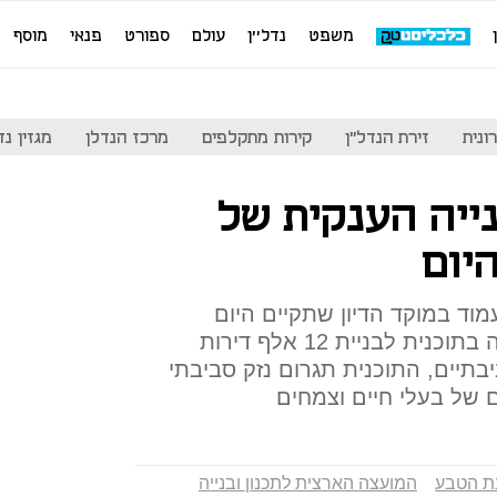
משפט
נדל''ן
עולם
ספורט
פנאי
מוסף
ונית
זירת הנדל"ן
קירות מתקלפים
מרכז הנדלן
מגזין נדל"ן
ייה הענקית של
יום
וד במוקד הדיון שתקיים היום
המועצה הארצית לתכנון ולבנייה בתוכנית לבניית 12 אלף דירות
בתיים, התוכנית תגרום נזק סביבתי
 של בעלי חיים וצמחים
ת הטבע
המועצה הארצית לתכנון ובנייה