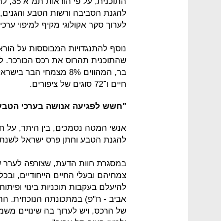
התוכני
להגנת הסביבה ורשות הטבע והגנים, ו
לערוך סקר אקולוגי מקיף למיפוי ערכי
נוסף להתנגדויות המבוססות על הורא
בר, המהווים 8% מצמחי הב
חיים ו־72 סוגים של ציפורים.
"חשש לפגיעה אנושה בערכי הטבע 
אנשי המטה נסמכים, בין היתר, על חו
להגנת הטבע וחתן פרס ישראל לשנת 2012 בגין תרומה מיוחדת להגנה על הסביבה
במסגרת חוות הדעת, שצורפה לערר של 
צמחיהם ובעלי החיים הייחודיים, ובכל
אביב - ח"פ) במתכונתה הנוכחית. הת
של הרכס, ויש לערוך בה שינויים משמע