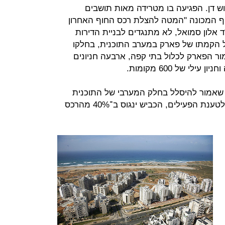
ש דן. הפגיעה בו מטרידה מאות תושבים
וף המכונה "המטה להצלת רכס החוף האחרון
ד אלון סמואל, לא מתנגדים לבניית הדירות
 הקמתו של פארק במערב התוכנית, בחלקו
ור הפארק לכלול בתי קפה, ארבעה חניונים
 שאמור להיסלל בחלק המערבי של התוכנית
ולחבר בין רחוב פרופס למלון מנדרין. לטענת הפעילים, הכביש ינגוס ב־40% מהרכס