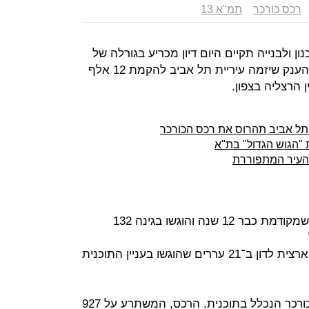
רכס כורכר
תמ"א 13
 ולבנייה תקיים היום דיון מכריע בגורלה של
תוכנית צפון־מערב תל אביב, תוכנית הענק שיזמה עיריית תל אביב להקמת 12 אלף
ן הרצליה בצפון.
ב תל אביב תהרוס את רכס הכורכר
 "הגוש הגדול" בת"א
 העיר המתפוררת
הדיון אמור לחרוץ את גורל התוכנית, שמקודמת כבר 12 שנה והוגשו בגינה 132
ההתנגדויות נדחה, אמורה המועצה הארצית לדון ב־21 עררים שהוגשו בעניין התוכנית
אחד העררים נוגע לעתידו של רכס הכורכר הנכלל בתוכנית. הרכס, המשתרע על 927