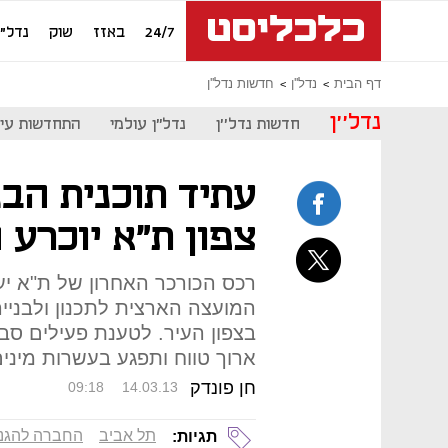
24/7
באזז
שוק
נדל"ן
דף הבית
נדל''ן
חדשות נדל''ן
נדל''ן
חדשות נדל''ן
נדל"ן עולמי
התחדשות עיר
עתיד תוכנית הבנ
צפון ת"א יוכרע ה
רכס הכורכר האחרון של ת"א יעמ
בצפון העיר. לטענת פעילים סבי
ארוך טווח ותפגע בעשרות מינים
חן פונדק
09:18
14.03.13
תל אביב
החברה להגנ
תגיות: