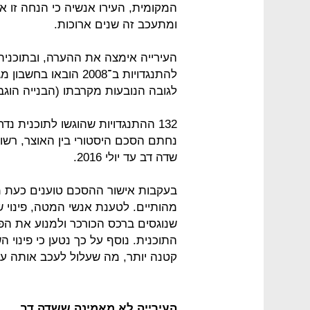
המקומית, העירו אנשיה כי הנחה זו א
ומתעכב זה שנים ארוכות.
העירייה אימצה את ההערה, ובתוכני
להתנגדויות ב־2008 הו
לגובה הנובעות מקרבתו (הבנייה הוגבלה ל־15 
נחתם הסכם היסטורי בין האוצר, רשו
שדה דב עד יולי 2016.
בעקבות אישור ההסכם טוענים כעת מי 
מהותיים. לטענת אנשי המטה, פינוי 
שנוגסים ברכס הכורכר ולמנוע את הפ
התוכנית. נוסף על כך נטען כי פינוי ה
קטנה יותר, מה שעלול לעכב אותה עוד
העירייה לא מאמינה ששדה דב