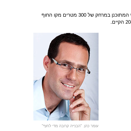
לפי אלון, יש למנוע את סלילת הכביש המתוכנן במרחק של 300 מטרים מקו החוף
עומר כהן. "הבנייה קרובה מדי לחוף"