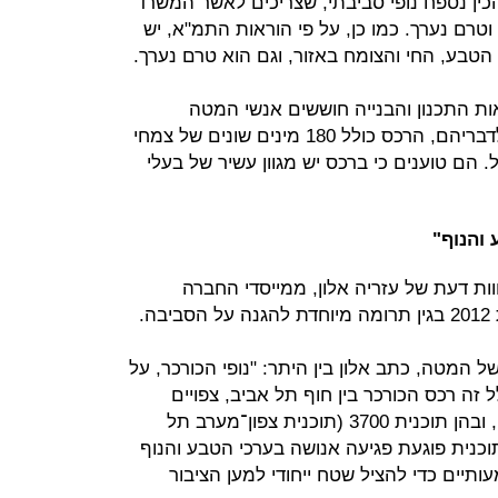
ת, על פי הוראות תמ"א 35, להכין נספח נופי סביבתי, שצריכים לאשר המשרד
טרם נערך. כמו כן, על פי הוראות התמ"א, יש
 הטבע, החי והצומח באזור, וגם הוא טרם נערך.
ות התכנון והבנייה חוששים אנשי המטה
שהתוכנית תהרוס את רכס הכורכר. לדבריהם, הרכס כולל 180 מינים שונים של צמחי
ר בישראל. הם טוענים כי ברכס יש מגוון עשיר של בעלי
והנוף"
ות דעת של עזריה אלון, ממייסדי החברה
.
המטה, כתב אלון בין היתר: "נופי הכורכר, על
ל זה רכס הכורכר בין חוף תל אביב, צפויים
להיעלם בעקבות תוכניות בינוי ופיתוח, ובהן תוכנית 3700 (תוכנית צפון־מערב תל
וכנית פוגעת פגיעה אנושה בערכי הטבע והנוף
ותיים כדי להציל שטח ייחודי למען הציבור