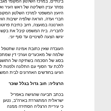
בינתיים, במרכז השלטון המקומי מגב
נפתר עניין השליטה של ראש העיר ואנ
היועץ המשפטי למרכז השלטון המקומי,
חברי ועדה, הוראה שלפיה ישיבות הו
הארנונה במועצה, חיוב כתיבת פרוטוק
לחבריה. בית המשפט קיבל את בקשת
יגישו הצעה לשינויים עד סוף יוני.
העובדה שאין כתובת אמינה שתטפל בת
שלמה של מאכערים ועורכי דין שמתפרנ
בסוג של הסכמה בשתיקה של התושבים
ללכת עד הסוף עם התלונה ולפנות ל
הגיעו בחודשים האחרונים לבית המש
הרצליה: חוב גדול בגלל שוכר
בכתב תביעה שהגישה באפריל
ישראלית המתגוררת בארה"ב, נטען
כי עיריית הרצליה הסתירה ממנה