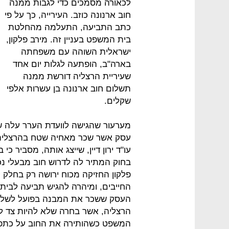
לכאורה מסמכים כדי לגבות ממנה
חוב ארנונה כוזב. העירייה, כך על פי
כתב התביעה, התעלמה מהחלטת
בית המשפט בעניין זה. מירב פלקון,
ישראלית השוהה עם משפחתה
בארה"ב, הופתעה לגלות יום אחד
שעיריית הרצליה דורשת ממנה
תשלום חוב ארנונה בן עשרות אלפי
שקלים.
מערעור שהגישה לוועדת הערר עלה 
עסק אשר שכר מאחיה שטח בהרצליה לא
עו"ד ירון דיין, שייצג אותה, מסביר כי
בחוק המתיר לה לדרוש חוב מבעלי נכ
פלקון החזיקה מכוח ירושה רק בחלק
החייבים, ומיהרה להגיש תביעה לבי
העסק ששכר את המבנה בפועל לשלם את 
הרצליה, אשר בחרה שלא להיות צד לד
המשפט כשהותירה את החוב על כתפיה