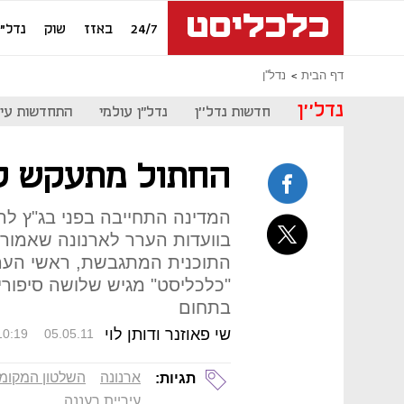
24/7
באזז
שוק
נדל"ן
דף הבית
נדל''ן
נדל''ן
חדשות נדל''ן
נדל"ן עולמי
התחדשות עיר
החתול מתעקש ל
המדינה התחייבה בפני בג"ץ להצי
בוועדות הערר לארנונה שאמורו
התוכנית המתגבשת, ראשי הערי
"כלכליסט" מגיש שלושה סיפורי
בתחום
שי פאוזנר ודותן לוי
10:19
05.05.11
ארנונה
השלטון המקומי
תגיות:
עיריית רעננה