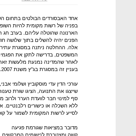
אחד האבסורדים הבולטים בתחום הש
בפניה של רשות מקומית להיות השופ
הארנונה שהוטלה עליהם. בערב חג ה
הפנים יהיה להשלים בתוך שלושה חוד
אלה. ההחלטה ניתנה במסגרת עתירה 
המשפטים, בדרישה לתקן את הפגמים ב
לאחר שהמדינה נמנעת מלעשות זאת 
בעניין זה במסגרת בג"ץ משנת 2007.
עורכי הדין עדי מוסקוביץ ושלומי אבני
שייצגו את התנועה, הציגו שורת טענו
סף למינוי חבר לוועדת הערר ולרוב 
ללא השכלה או כישורים רלבנטיים. א
לסייע לרשות המקומית לשמור על קופ
מדובר במציאות שגורמת פגיעה
קשה ומצטברת לנישומים המבקשים