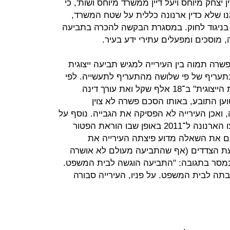
צחק מיוחס ויעל דיין ממשרד מיוחס ושות', כי
ו שלא כדין ארנונה כללית על שטח המשרד,
 בניגוד לחוק. במסגרת הבקשה להכרה בתביעה
, מוסכים ומפעלים עתירי ידע בעיר.
2 נחתם הסכם פשרה תמוה בין העירייה למגיש תביעה ייצוגית
 בתעריף של פי שלושה מהתעריף לתעשייה. לפי
ההסכם, העירייה תפצה את "התובעת הייצוגית" ב־18 אלף שקל ואת עורך דינה
. אולם, טוען התובע, באותו הסכם פשרה לא צוין
ואכן העירייה לא הפסיקה את הגבייה. נוסף על
כך, הוא מציין כי העירייה תיקנה את צו הארנונה ל־2011 באופן שבו הוראת הפטור
גם את השאלה מדוע פיצתה העירייה את
דעת הצדדים (אף שהתביעה מעולם לא אושרה
 נמסר בתגובה: "התביעה הוגשה לבית המשפט.
בתה לבית המשפט. על פניו, העירייה סבורה