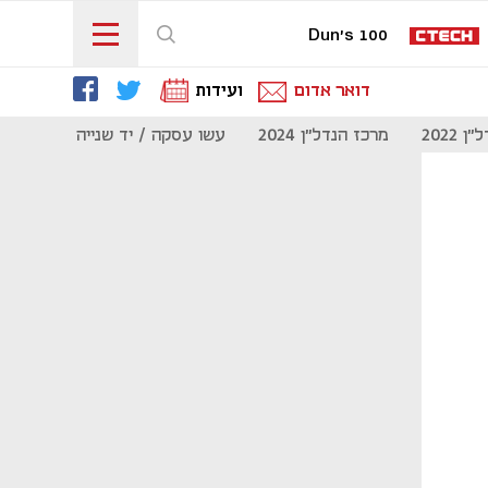
Dun's 100
דואר אדום
ועידות
 2022
מרכז הנדל"ן 2024
עשו עסקה / יד שנייה
מוסף נדל