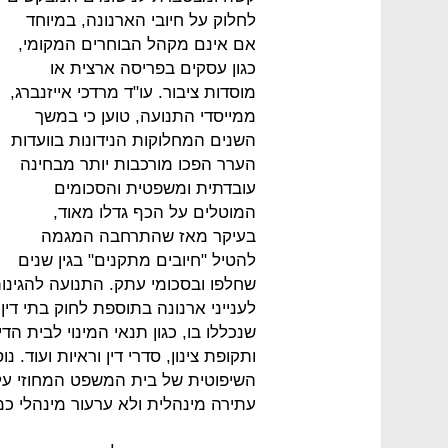
לחלוק על חיובי הארנונה, במיוחד
אם אינם מקהל הבוחרים המקומי,
כגון עסקים בפריסה ארצית או
מוסדות ציבור. עו"ד מרדכי אייזנברג,
ממייסדי התנועה, טוען כי במשך
השנים המחלוקות הנידונות בוועדות
הערר הפכו מורכבות יותר מבחינה
עובדתית ומשפטית והסכומים
המוטלים על הכף גדלו מאוד,
בעיקר מאז שהתרחבה המגמה
להטיל "חיובים מתקנים" בגין שנים
שחלפו ובסכומי עתק. התנועה להגינ
לענייני ארנונה בתוספת לחוק בתי דין
שנכללו בו, כגון תנאי המינוי לבית הדי
ותקופת צינון, סדרי דין וראיות ועוד.
השיפוטית של בית המשפט המחוזי ע
עתירה מינהלית ולא ערעור מינהלי כמו