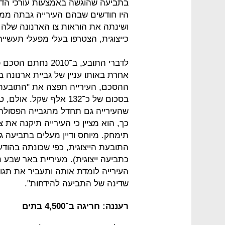
בתביעה שהוגשה באמצעות עורכי הדין י
היו חודשים שבהם העירייה גבתה ממנ
ושינתה את הוראות צו הארנונה שלה
כייצוגית, הצטרפו בעלי מפעלי תעשייה
לדברי התובע, ב־010
אחרת באותו עניין של גביית ארנונה
בסכום של כ־132 אלף שקל
שהעירייה גם תחדל מהגבייה הפסולה, 
תימחק. מיוחס ודיין מעלים בתביעה 
התובעת הייצוגית, כפי שכונתה בהו
כתביעה ייצוגית). מעיריית באר שבע
העירייה לומדת אותה ותעביר את תגו
שדינה של התביעה להידחות".
רעננה: חריגה ב־4,500 בתים