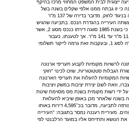
עה ייצוגית לבית המשפט המחוזי מרכז בהיקף
 בטענה כי זו גבתה ממנו אלפי שקלים בשנה בשל
ייקור תשלומי הארנונה שבוצע לכאורה בניגוד לחוק. מדובר בדירה של 137 מ"ר
עשתה העירייה בהגדרת הנכס. בתביעה שהגיש
באמצעות עוה"ד מיוחס ודיין הוא טוען כי בשנת 1985 סווגה דירתו כנכס מסוג 2, אשר
קובע מחיר מסוים לדירה בשטח של 111 מ"ר עד 141 מ"ר. אך לטענתו, כעבור
שנתיים שינתה העירייה את סיווג הדירה לסוג 1, ובעקבות זאת גרמה לייקור תשלומי
ה לרשויות מקומיות לקבוע תעריפי ארנונה
ת הגבלות סטטוטוריות, שזכו לכינוי "חוקי
ות המקומיות להעלות את תעריפי הארנונה
ברו, וזאת לשם יצירת יציבות במשק ויציבות
על ידי רשות מקומית בשנת מס מסוימת שיטת
תה בשנה שלאחר מכן באופן שיביא להעלאת
ארנונה. לפי חוות דעת של מומחה שצורפה לתביעה, מדובר בכ־4,595 דירות באותו
הים. מעיריית רעננה נמסר בתגובה: "העירייה
ת הנושא ותתייחס אליו במועד הרלבנטי לפי