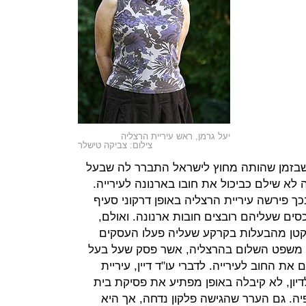
יעל גרמן, ראש עיריית הרצליה
צילום: צביקה טישלר
שבזמן שהותה מחוץ לישראל התברר לה שבעל
 שילם כביכול את חובו בארנונה לעירייה.
 בכך פירשה עיריית הרצליה באופן דרקוני סעיף
סים שעליהם רובצים חובות ארנונה. ואולם,
 קטן מהבעלות בקרקע שעליה פעלו העסקים
ת משפט השלום בהרצליה, אשר פסק שעל בעל
החוב לעירייה. לדברי עו"ד דיין, עיריית
יון, לא קיבלה באופן מפתיע את פסיקת בית
. גם הערר שהגישה פלקון נדחה, אך היא