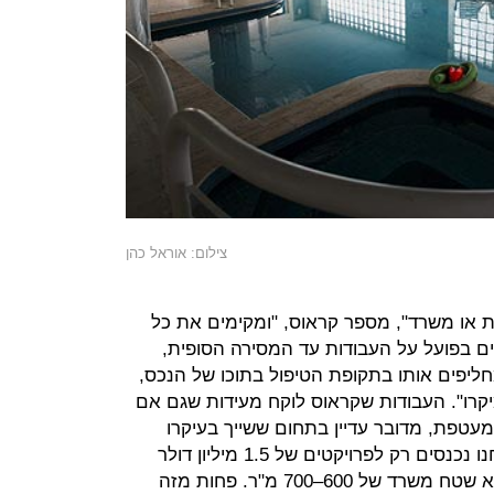
צילום: אוראל כהן
 או משרד", מספר קראוס, "ומקימים את כל
ם בפועל על העבודות עד המסירה הסופית,
חליפים אותו בתקופת הטיפול בתוכו של הנכס,
קרו". העבודות שקראוס לוקח מעידות שגם אם
מעטפת, מדובר עדיין בתחום ששייך בעיקרו
לאלפיון העליון: "בתחום המגורים אנחנו נכנסים רק לפרויקטים של 1.5 מיליון דולר
ומעלה, ובמשרדים המינימום שלנו הוא שטח משרד של 600–700 מ"ר. פחות מזה