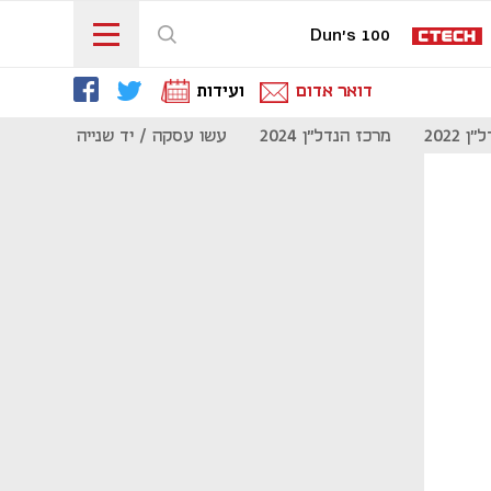
Dun's 100
דואר אדום
ועידות
 2022
מרכז הנדל"ן 2024
עשו עסקה / יד שנייה
מוסף נדל