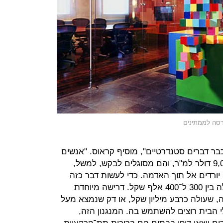
ורסה לממתינים
כבר דברים סטנדרטיים", מוסיף קראוס. "אנשים
משקיעים מ־1,500 דולר למ"ר עד 9,000 דולר למ"ר, והם מסוגלים לבקש, למשל,
 יורדים אל תוך האדמה. כדי לעשות דבר כזה
צריך להביא בחשבון שרק המנגנון עולה בין 300 ל־400 אלף שקל. דרישה מיוחדת
, שעולה כרבע מיליון שקל, או דק שנמצא מעל
 הבית רוצים להשתמש בה. המנגנון הזה,