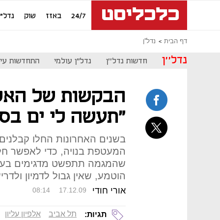
24/7
באזז
שוק
נדל"ן
דף הבית
נדל''ן
נדל''ן
חדשות נדל''ן
נדל"ן עולמי
התחדשות עיר
הבקשות של האלפי
"תעשה לי ים בסל
בשנים האחרונות החלו קבלנים 
המעטפת בנויה, כדי לאפשר חלו
שהמגמה תתפשט מדגימים בעלי
הוטמע, שאין גבול לדמיון ולדר
אורי חודי
08:14
17.12.09
תל אביב
אלפיון עליון
תגיות: