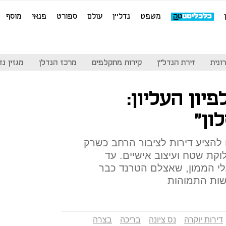
משפט
נדל''ן
עולם
ספורט
פנאי
מוסף
ונית
זירת הנדל"ן
קירות מתקלפים
מרכז הנדלן
מגזין נדל"ן
ון העליון:
ון"
להציע דירות לציבור הרחב כשרק
קת שטח ועיצוב אישיים. עד
 הממון, שאצלם הטרנד כבר
ישות התמוהות
דירות יוקרה
נס ציונה
בריכה
בצרה