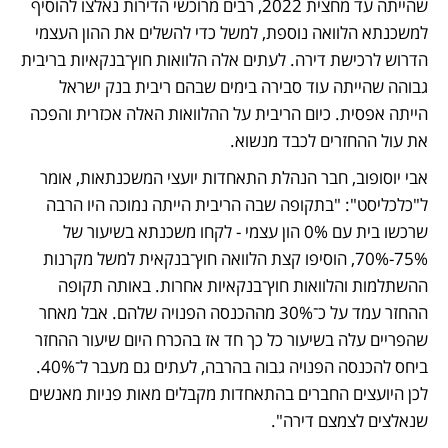
שהייתה עד מחצית 2022, רבים מרוכשי הדירות נאלצו להוסיף 
למשכנתא הלוואה נוספת, למשל כדי להשלים את ההון העצמי 
הדרוש לרכישת דירה. לעתים אלה הלוואות חוץ־בנקאיות בריבית 
גבוהה שהייתה עוד סבירה בימים שבהם ריבית בנק ישראל 
הייתה אפסית. כיום הריבית על ההלוואות האלה אכזרית והפכה 
את עול ההחזרים לכבד מנשוא.
אבי יוסופוב, חבר הנהלת התאחדות יועצי המשכנתאות, אומר 
ל"כלכליסט": "בתקופה שבה הריבית הייתה נמוכה היו הרבה 
שרכשו בית עם 0% הון עצמי - לקחו משכנתא בשיעור של 
75%-70%, הוסיפו קצת הלוואה חוץ־בנקאית למשל מקרנות 
ההשתלמות והלוואות חוץ־בנקאיות אחרות. באותה תקופה 
ההחזר עמד על כ־30% מההכנסה הפנויה שלהם. אבל מאחר 
שהפריים עלה בשיעור כל כך חד אז בהכרח היום שיעור ההחזר 
ביחס להכנסה הפנויה גבוה בהרבה, לעתים גם מעבר ל־40%. 
לכן היועצים החברים בהתאחדות מקבלים מאות פניות מאנשים 
שנאלצים לצמצם דירה".