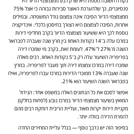
נקודה חשובה נוספת היא שרק רבע ממצמצמי הדיור היו 
פנסיונרים, כך שלהערכת האוצר סבירות גבוהה כי אצל 75% 
ממצמצמי הדיור הסיבה אינה צמצום גודל המשפחה. ובמילים 
אחרות, הסיבה לצמצום היא הצורך בחיסכון כלכלי. אינדיקציה 
נוספת לכך היא ששיעור מצמצמי הדיור בקרב מחליפי דירות 
במרכז עלה ב־14 נקודות האחוז בין מרץ שנה שעברה לפברואר 
השנה מ־27% ל־47%. לעומת זאת, בקרב מי שמכרו דירה 
בפריפריה השיעור עלה רק ב־5 נקודות האחוז. רבים מאלה 
שמכרו דירה במרכז צמצמו דירה תוך מעבר לפריפריה. במרץ 
שנה שעברה 13% ממוכרי הדירות במרכז עברו לפריפריה, ואילו 
בפברואר השנה השיעור הוא 21%.
אפשר לסכם את כל הנתונים האלה במשפט אחד: הגידול 
המואץ בשיעור מצמצמי הדיור במרכז נובע (לפחות בחלקו) 
מקניית דירות יקרות מאוד, ועליית הריבית דוחקת רבים מהם 
להמרת הדירה בזולה יותר.
בסיפור הזה יש נדבך נוסף — בגלל עליית המחירים החדה 