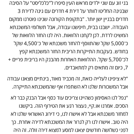
בני זוג עם שני ילדים מראש העין סיפרו ל"כלכליסט" על הסיבה 
שבגינה החליטו לוותר על דירת 4 חדרים עם גינה לדירת 3 
חדרים בבניין ישן יותר. "בתקופת הקורונה שנינו פוטרנו ממקום 
העבודה. ישבנו בבית, חיפשנו עבודה, אבל תשלומי המשכנתא 
המשיכו לרדת. לכן לקחנו הלוואות. היה לנו החזר הלוואות של 
כ־5,000 שקל שהתווסף להחזר משכנתא של כ־4,500 שקל 
בחודש. בעקבות התייקרות הריבית החזר המשכנתא קפץ 
לכ־5,700 שקל. ההלוואות האחרות מהבנק היו בריבית פריים + 
7, כיום זה מתאים רק למתאבדים.
"לא ציפינו לעלייה כזאת, זה מכביד מאוד, בינתיים מצאנו עבודה 
אבל המשכורות שלנו לא השתפרו אף שהמשכנתא התייקרה.
"נפל לנו האסימון כשהיינו צריכים עוד כסף אבל הבנק כבר לא 
הסכים. אמרנו או.קיי, נעצור רגע את הטירוף הזה. ביקשנו 
למחזר משכנתא אבל לא אישרו לנו, כי דירוג האשראי שלנו לא 
היה טוב. אישרו לנו רק לגרור את המשכנתא לדירה אחרת. כך 
לפני כשלושה חודשים יצאנו למסע למצוא דירה זולה. זה היה 