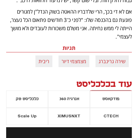
גבוה לחלק הזה. ובלי שום קשר, יש לנו עוד הלוואות לרכב".
אם לא די בכך, הרי שלדבריו ההאטה בשוק הנדל"ן למגורים 
פוגעת גם בהכנסה שלו: "לפני כ־3 חודשים פתאום הכל נעצר, 
הייתה לי ממש נחיתה. אני משלם משכורות לעובדים ולא מושך 
לעצמי".
תגיות
שירה גרינברג
מצמצמי דיור
ריבית
עוד בכלכליסט
פודקאסט
אנרגיה 360
כלכליסט טק
Scale Up
XIMUSNXT
CTECH
יסייה חדשה
נפתח בכרטיסייה חדשה