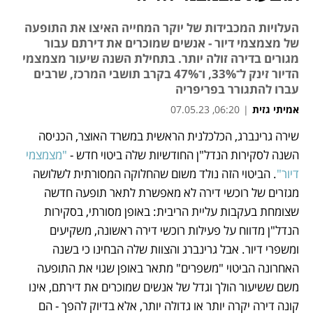
העלויות המכבידות של יוקר המחייה האיצו את התופעה
של מצמצמי דיור - אנשים שמוכרים את דירתם עבור
מגורים בדירה זולה יותר. בתחילת השנה שיעור מצמצמי
הדיור זינק ל־33%, ו־47% בקרב תושבי המרכז, שרבים
עברו להתגורר בפריפריה
אמיתי גזית
|
06:20, 07.05.23
שירה גרינברג, הכלכלנית הראשית במשרד האוצר, הכניסה 
נפתח בכרטיסייה חדשה
נפתח בכרטיסייה חדשה
נפתח בכרטיסייה חדשה
השנה לסקירות הנדל"ן החודשיות שלה ביטוי חדש - 
"מצמצמי 
דיור"
. הביטוי הזה נולד משום שהחלוקה המסורתית לשלושה 
מגזרים של רוכשי דירה לא מאפשרת לתאר תופעה חדשה 
שצומחת בעקבות עליית הריבית: באופן מסורתי, בסקירות 
הנדל"ן מדווח על פעילות רוכשי דירה ראשונה, משקיעים 
ומשפרי דיור. אבל גרינברג והצוות שלה הבחינו כי בשנה 
האחרונה הביטוי "משפרים" מתאר באופן שגוי את התופעה 
משם ששיעור הולך וגדל של אנשים שמוכרים את דירתם, אינו 
קונה דירה יקרה יותר או גדולה יותר, אלא בדיוק להפך - הם 