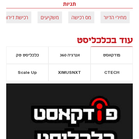
תגיות
מחירי הדיור
מס רכישה
משקיעים
רכישת דירות
עוד בכלכליסט
פודקאסט
אנרגיה 360
כלכליסט טק
Scale Up
XIMUSNXT
CTECH
יסייה חדשה
נפתח בכרטיסייה חדשה