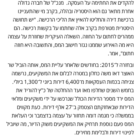
להקדים את החתימה על העסקה.  מנכ"ל של חברה גדולה 
אחרת מתאר גם הוא היסטריה ובהלה, בקרב מי שהתעניינו 
ברכישת דירה והחליטו להאיץ את הליכי הרכישה. "יש תחושה 
היסטרית מטורפת בקרב אלה שחתמו על בקשות רכישה. הם 
ממהרים לחתום על החוזה. השאלה העיקרית שחוזרת על עצמה 
היא מה האירוע שממנו נגזר חישוב המס, והתשובה היא חוזה 
חתום", אמר.
ובחזרה ל־2015: בחודשים שלאחר עליית המס, אותה הוביל שר 
האוצר דאז משה כחלון במטרה לבלום את המשקיעים, נרשמה 
צניחה בכמות העסקאות מ־6,400 דירות ביוני ל־1,300 ביולי. 
בחמש השנים שחלפו מאז ועד ההחלטה של כ"ץ להוריד את 
המס ירד מספר הדירות הכולל שנרכשו על ידי משקיעים ומלאי 
הדירות שבאחזקתם הצטמק ב־27 אלף דירות. כעת מקווים 
בממשלה כי מגמה דומה תחזור על עצמה בדצמבר וכי העלאת 
המס פעם נוספת תרחיק את המשקיעים משוק הדיור, מה שיוביל 
לפינוי דירות ולבלימת מחירים.