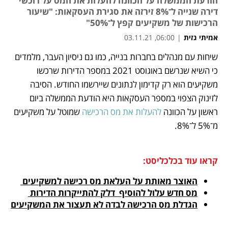
הודעת הממשלה על הכוונה להעלות את המס על רוכשי
דירה שנייה ל־8% זירזה את סגירת העסקאות: "שיעור
הרכישות של משקיעים קפץ ל־50%"
אמיתי גזית
|
06:00, 03.11.21
שיחות עם מנהלים בחברות בנייה, כמו גם ניסיון העבר, מלמדים 
נפתח בכרטיסייה חדשה
נפתח בכרטיסייה חדשה
נפתח בכרטיסייה חדשה
נפתח בכרטיסייה חדשה
כי השיא שנרשם באוגוסט 2021 במספר הדירות שרכשו 
משקיעים הוא רק קדימון לנתונים שיירשמו החודש. הסיבה 
לזינוק הצפוי במספר העסקאות היא הודעת הממשלה ביום 
ראשון על הכוונה 
להעלות את מס הרכישה
 שמוטל על משקיעים 
מ־5% ל־8%.
קראו עוד בכלכליסט:
האוצר מאותת על העלאת מס רכישה למשקיעים 
מס חדש עלול להוסיף  דלק להתייקרות הדירות 
הגדלת מס הרכישה לבדה לא תעצור את המשקיעים