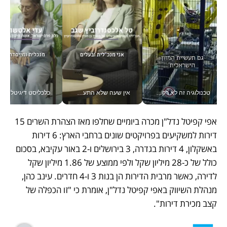
טכנולוגיה זה לא רק בהייטק: גם תעשיית המזון הישראלית מאמצת כלי AI, אוטומציה וניתוח דאטה בזמן אמת
אין שעה שלא התעסקתי במשבר - טל אלכסנדרוביץ’ שגב מנהלת משברים תקשורתיים מכל מקום עם ה- Galaxy Z Fold8 Ultra שלה_v
כלכליסט דיגיטל
אפי קפיטל נדל"ן מכרה ביומיים שחלפו מאז הצהרת השרים 15 
דירות למשקיעים בפרויקטים שונים ברחבי הארץ: 6 דירות 
באשקלון, 4 דירות בגדרה, 3 בירושלים ו-2 באור עקיבא, בסכום 
כולל של כ-28 מיליון שקל ולפי ממוצע של 1.86 מיליון שקל 
לדירה, כאשר מרבית הדירות הן בנות 3 ו-4 חדרים. עינב כהן, 
מנהלת השיווק באפי קפיטל נדל"ן, אומרת כי "זו הכפלה של 
קצב מכירת דירות".